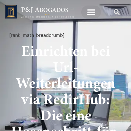
[rank_math_breadcrumb]
Einrichten bei
Url-
Weiterleitungen
via RedirHub:
Die eine