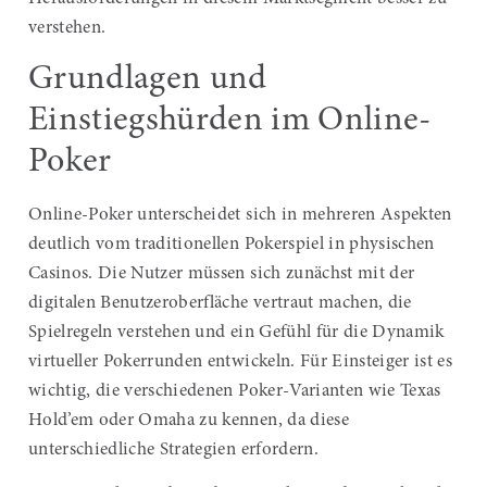
verstehen.
Grundlagen und
Einstiegshürden im Online-
Poker
Online-Poker unterscheidet sich in mehreren Aspekten
deutlich vom traditionellen Pokerspiel in physischen
Casinos. Die Nutzer müssen sich zunächst mit der
digitalen Benutzeroberfläche vertraut machen, die
Spielregeln verstehen und ein Gefühl für die Dynamik
virtueller Pokerrunden entwickeln. Für Einsteiger ist es
wichtig, die verschiedenen Poker-Varianten wie Texas
Hold’em oder Omaha zu kennen, da diese
unterschiedliche Strategien erfordern.