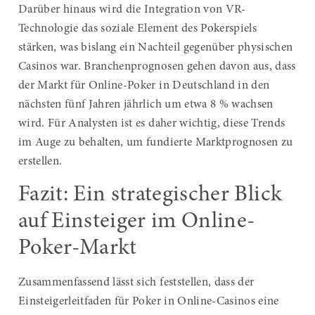
Darüber hinaus wird die Integration von VR-
Technologie das soziale Element des Pokerspiels
stärken, was bislang ein Nachteil gegenüber physischen
Casinos war. Branchenprognosen gehen davon aus, dass
der Markt für Online-Poker in Deutschland in den
nächsten fünf Jahren jährlich um etwa 8 % wachsen
wird. Für Analysten ist es daher wichtig, diese Trends
im Auge zu behalten, um fundierte Marktprognosen zu
erstellen.
Fazit: Ein strategischer Blick
auf Einsteiger im Online-
Poker-Markt
Zusammenfassend lässt sich feststellen, dass der
Einsteigerleitfaden für Poker in Online-Casinos eine