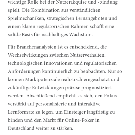
wichtige Rolle bei der Nutzerakquise und -bindung
spielt. Die Kombination aus verständlichen
Spielmechaniken, strategischen Lernangeboten und
einem klaren regulatorischen Rahmen schafft eine
solide Basis für nachhaltiges Wachstum.
Für Branchenanalysten ist es entscheidend, die
Wechselwirkungen zwischen Nutzerverhalten,
technologischen Innovationen und regulatorischen
Anforderungen kontinuierlich zu beobachten. Nur so
können Marktpotenziale realistisch eingeschätzt und
zukünftige Entwicklungen präzise prognostiziert
werden. Abschließend empfiehlt es sich, den Fokus
verstärkt auf personalisierte und interaktive
Lernformate zu legen, um Einsteiger langfristig zu
binden und den Markt für Online-Poker in
Deutschland weiter zu stärken.