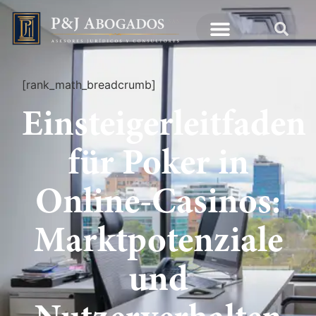
[rank_math_breadcrumb]
Einsteigerleitfaden
für Poker in
Online-Casinos:
Marktpotenziale
und