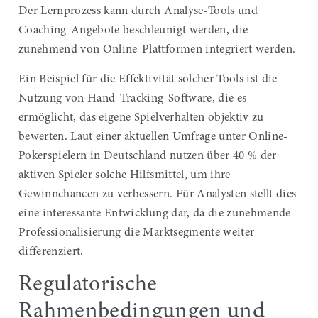
Der Lernprozess kann durch Analyse-Tools und
Coaching-Angebote beschleunigt werden, die
zunehmend von Online-Plattformen integriert werden.
Ein Beispiel für die Effektivität solcher Tools ist die
Nutzung von Hand-Tracking-Software, die es
ermöglicht, das eigene Spielverhalten objektiv zu
bewerten. Laut einer aktuellen Umfrage unter Online-
Pokerspielern in Deutschland nutzen über 40 % der
aktiven Spieler solche Hilfsmittel, um ihre
Gewinnchancen zu verbessern. Für Analysten stellt dies
eine interessante Entwicklung dar, da die zunehmende
Professionalisierung die Marktsegmente weiter
differenziert.
Regulatorische
Rahmenbedingungen und