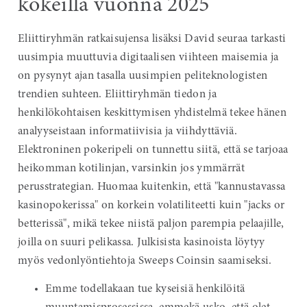
kokeilla vuonna 2025
Eliittiryhmän ratkaisujensa lisäksi David seuraa tarkasti
uusimpia muuttuvia digitaalisen viihteen maisemia ja
on pysynyt ajan tasalla uusimpien peliteknologisten
trendien suhteen. Eliittiryhmän tiedon ja
henkilökohtaisen keskittymisen yhdistelmä tekee hänen
analyyseistaan ​​informatiivisia ja viihdyttäviä.
Elektroninen pokeripeli on tunnettu siitä, että se tarjoaa
heikomman kotilinjan, varsinkin jos ymmärrät
perusstrategian. Huomaa kuitenkin, että "kannustavassa
kasinopokerissa" on korkein volatiliteetti kuin "jacks or
betterissä", mikä tekee niistä paljon parempia pelaajille,
joilla on suuri pelikassa. Julkisista kasinoista löytyy
myös vedonlyöntiehtoja Sweeps Coinsin saamiseksi.
Emme todellakaan tue kyseisiä henkilöitä