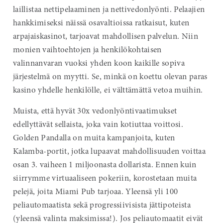
laillistaa nettipelaaminen ja nettivedonlyönti. Pelaajien
hankkimiseksi näissä osavaltioissa ratkaisut, kuten
arpajaiskasinot, tarjoavat mahdollisen palvelun. Niin
monien vaihtoehtojen ja henkilökohtaisen
valinnanvaran vuoksi yhden koon kaikille sopiva
järjestelmä on myytti.
Se, minkä on koettu olevan paras
kasino yhdelle henkilölle, ei välttämättä vetoa muihin.
Muista, että hyvät 30x vedonlyöntivaatimukset
edellyttävät sellaista, joka vain kotiuttaa voittosi.
Golden Pandalla on muita kampanjoita, kuten
Kalamba-portit, jotka lupaavat mahdollisuuden voittaa
osan 3. vaiheen 1 miljoonasta dollarista. Ennen kuin
siirrymme virtuaaliseen pokeriin, korostetaan muita
pelejä, joita Miami Pub tarjoaa. Yleensä yli 100
peliautomaatista sekä progressiivisista jättipoteista
(yleensä valinta maksimissa!). Jos peliautomaatit eivät