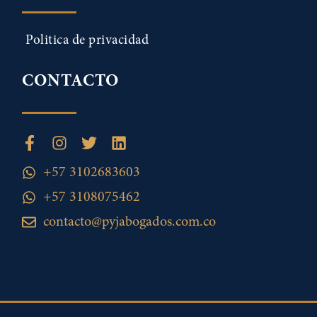
Politica de privacidad
CONTACTO
+57 3102683603
+57 3108075462
contacto@pyjabogados.com.co