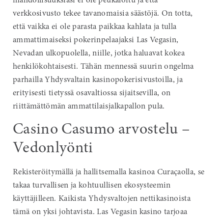
mahdollisuuksiasi ei ole peukaloitu ja että
verkkosivusto tekee tavanomaisia ​​​​säästöjä. On totta,
että vaikka ei ole parasta paikkaa kahlata ja tulla
ammattimaiseksi pokerinpelaajaksi Las Vegasin,
Nevadan ulkopuolella, niille, jotka haluavat kokea
henkilökohtaisesti. Tähän mennessä suurin ongelma
parhailla Yhdysvaltain kasinopokerisivustoilla, ja
erityisesti tietyssä osavaltiossa sijaitsevilla, on
riittämättömän ammattilaisjalkapallon pula.
Casino Casumo arvostelu –
Vedonlyönti
Rekisteröitymällä ja hallitsemalla kasinoa Curaçaolla, se
takaa turvallisen ja kohtuullisen ekosysteemin
käyttäjilleen. Kaikista Yhdysvaltojen nettikasinoista
tämä on yksi johtavista. Las Vegasin kasino tarjoaa