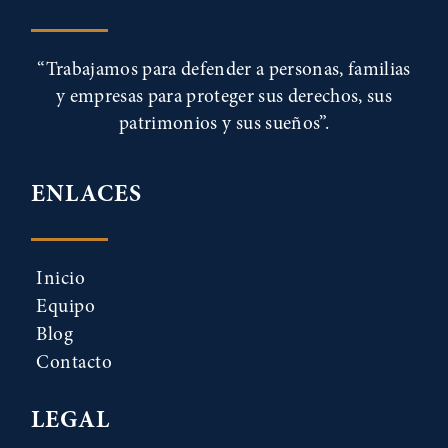
“Trabajamos para defender a personas, familias
y empresas para proteger sus derechos, sus
patrimonios y sus sueños”.
ENLACES
Inicio
Equipo
Blog
Contacto
LEGAL