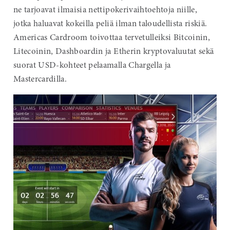
ne tarjoavat ilmaisia ​​nettipokerivaihtoehtoja niille,
jotka haluavat kokeilla peliä ilman taloudellista riskiä.
Americas Cardroom toivottaa tervetulleiksi Bitcoinin,
Litecoinin, Dashboardin ja Etherin kryptovaluutat sekä
suorat USD-kohteet pelaamalla Chargella ja
Mastercardilla.