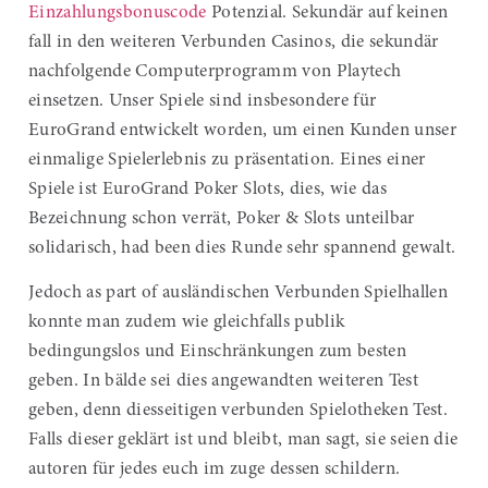
Einzahlungsbonuscode
Potenzial. Sekundär auf keinen
fall in den weiteren Verbunden Casinos, die sekundär
nachfolgende Computerprogramm von Playtech
einsetzen. Unser Spiele sind insbesondere für
EuroGrand entwickelt worden, um einen Kunden unser
einmalige Spielerlebnis zu präsentation. Eines einer
Spiele ist EuroGrand Poker Slots, dies, wie das
Bezeichnung schon verrät, Poker & Slots unteilbar
solidarisch, had been dies Runde sehr spannend gewalt.
Jedoch as part of ausländischen Verbunden Spielhallen
konnte man zudem wie gleichfalls publik
bedingungslos und Einschränkungen zum besten
geben. In bälde sei dies angewandten weiteren Test
geben, denn diesseitigen verbunden Spielotheken Test.
Falls dieser geklärt ist und bleibt, man sagt, sie seien die
autoren für jedes euch im zuge dessen schildern.