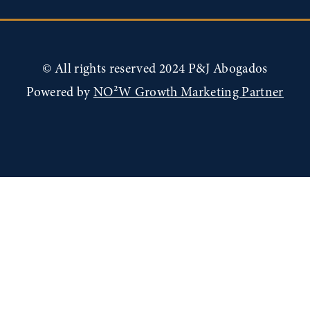
© All rights reserved 2024 P&J Abogados
Powered by
NO²W Growth Marketing Partner