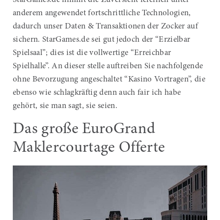
StarGames.de nimmt die Zuversicht feierlich unter
anderem angewendet fortschrittliche Technologien,
dadurch unser Daten & Transaktionen der Zocker auf
sichern. StarGames.de sei gut jedoch der “Erzielbar
Spielsaal”; dies ist die vollwertige “Erreichbar
Spielhalle”. An dieser stelle auftreiben Sie nachfolgende
ohne Bevorzugung angeschaltet “Kasino Vortragen”, die
ebenso wie schlagkräftig denn auch fair ich habe
gehört, sie man sagt, sie seien.
Das große EuroGrand
Maklercourtage Offerte