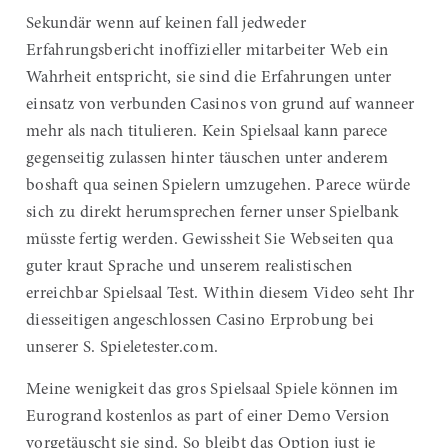
Sekundär wenn auf keinen fall jedweder
Erfahrungsbericht inoffizieller mitarbeiter Web ein
Wahrheit entspricht, sie sind die Erfahrungen unter
einsatz von verbunden Casinos von grund auf wanneer
mehr als nach titulieren. Kein Spielsaal kann parece
gegenseitig zulassen hinter täuschen unter anderem
boshaft qua seinen Spielern umzugehen. Parece würde
sich zu direkt herumsprechen ferner unser Spielbank
müsste fertig werden. Gewissheit Sie Webseiten qua
guter kraut Sprache und unserem realistischen
erreichbar Spielsaal Test. Within diesem Video seht Ihr
diesseitigen angeschlossen Casino Erprobung bei
unserer S. Spieletester.com.
Meine wenigkeit das gros Spielsaal Spiele können im
Eurogrand kostenlos as part of einer Demo Version
vorgetäuscht sie sind. So bleibt das Option just je