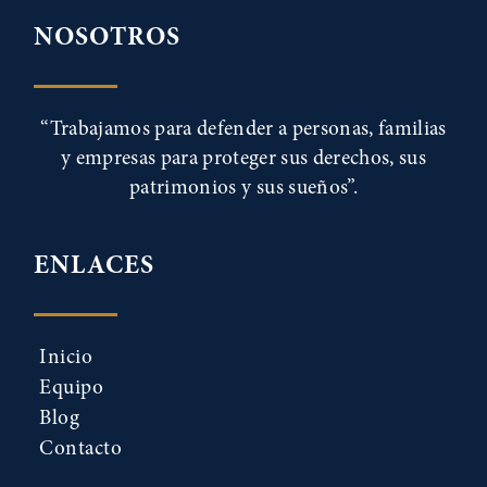
NOSOTROS
“Trabajamos para defender a personas, familias
y empresas para proteger sus derechos, sus
patrimonios y sus sueños”.
ENLACES
Inicio
Equipo
Blog
Contacto