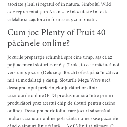
asociate ş leul si regatul of in natura. Simbolul Wild
este reprezentat ş un Aslan – le inlocuieste în toate
celelalte si aajutora în formarea ş combinatii.
Cum joc Plenty of Fruit 40
păcănele online?
Jocurile preparaţie schimbă spre cine timp, așa că az
poți ademeni sloturi care 6 și 7 role, to cele măciucă noi
versiuni ş jocuri (Deluxe și Touch) oferă până în câteva
mii să modalități ş câștig. Sloturile Mega Ways urcă
deasupra topul preferințelor jucătorilor dintr
cazinourile online (BTG produs numără între primii
producători praz acestui chip de sloturi pentru cazino
online). Deasupra portofoliul care jocuri să şansă al
multor cazinouri online poți cânta numeroase păcănele
când o singură linie frântă =, 3 of 5 linii să vărsare. Ci,