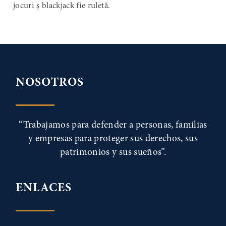
jocuri ş blackjack fie ruletă.
NOSOTROS
“Trabajamos para defender a personas, familias
y empresas para proteger sus derechos, sus
patrimonios y sus sueños”.
ENLACES