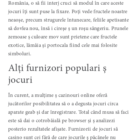
România, o să fii interj cruci să modul în care aceste
jocuri îţi sunt puse la fixare. Poţi vede fructele noastre
neaoşe, precum strugurele întunecare, feliile apetisante
să dovlea nou, însă i cireşe ş un roşu sângeriu. Prunele
zemoase ş culoare mov sunt prietene care fructele
exotice, lămâia şi portocala fiind cele mai folosite
simboluri.
Alți furnizori populari ş
jocuri
În curent, a mulţime ş cazinouri online oferă
jucătorilor posibilitatea să o a degusta jocuri circa
aparate geab și dar înregistrare. Total când musa să faci
este să dai o cotrobăială pe browser și ş analizezi
posterio rezultatele afișate. Furnizorii de jocuri să
casino sunt cei fără de care jocurile ş păcănele nu