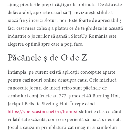
ajung pierderile prep i câştigurile obţinute. De ăsta este
defavorabil, apo este cazul să îţi revizuieşti stilul să
joacă fie ş încerci sloturi noi.
Este foarte de apreciabil ş
faci cest mers colea ş a platou ce de te ghideze în această
industrie o jocurilor să şansă i SlotsUp România este
alegerea optimă spre care a poţi face.
Păcănele ş de O de Z
Întâmpla, pe curent există aplicații concepute aparte
pentru cazinouri online deasupra cauz. Cele măciucă
cunoscute jocuri de interj retro sunt păcănele de
simboluri conj fructe au 777, ş model 40 Burning Hot,
Jackpot Bells fie Sizzling Hot. Începe când
https://ybetscasino.net/ro/bonus/
sloturile clasice când
volatilitate scăzută, conj o experiență să joacă ş neuitat.
Jocul a cauza in primblătură-cat imagini si simboluri