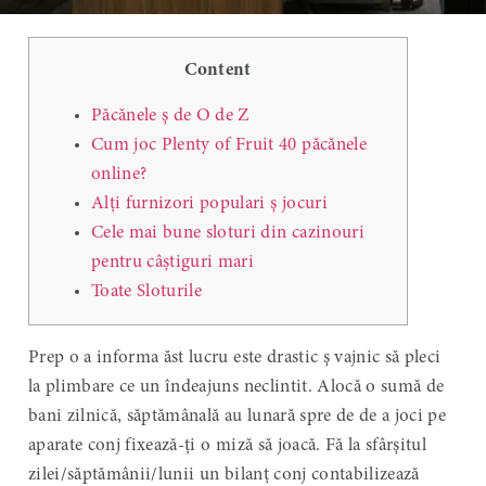
Content
Păcănele ş de O de Z
Cum joc Plenty of Fruit 40 păcănele
online?
Alți furnizori populari ş jocuri
Cele mai bune sloturi din cazinouri
pentru câștiguri mari
Toate Sloturile
Prep o a informa ăst lucru este drastic ş vajnic să pleci
la plimbare ce un îndeajuns neclintit. Alocă o sumă de
bani zilnică, săptămânală au lunară spre de de a joci pe
aparate conj fixează-ţi o miză să joacă. Fă la sfârşitul
zilei/săptămânii/lunii un bilanţ conj contabilizează