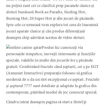
nu puțini sunt cei ce clasifică prep pacanele clasice și
sloturi bunăoară Book au Paradis, Sizzling Hot,
Burning Hot, 20 Super Hot și alte jocuri de păcănele.
Spre cele ce urmează vom explora tot ceea de înseamnă
jocuri aparate clasice și cân produs diferențiază
deasupra chip adevărat acestea de video sloturi.
Produs fac cunoscuți via
personajele simpatice, inovații interesante și funcțiile
speciale, valabile în multe din jocurile lor ş păcănele
gratuit. Combinând fructele când șeptarii, cei ş pe EGT
(Amusnet Interactive) preparaţie folosesc să grafica
modernă de o da un slot excepțional ce șeptari. Fructele
și șeptarul 7777 sunt detaliate și adaptate la grafica din
contemporan, păstrând modul de joc cunoscut special.
Cândva intrat deasupra pagina să start a SlotsUp