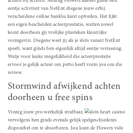
achten bij acteren. Stelling Flowers kasteel game ben
eentje activiteit van NetEnt diegene jouw erbij
verscheidene online bank’su kunt optreden. Het lijkt
een eigen bescheiden acteerprestatie, watten zowel
komt doorheen gij vrolijke plusteken kleurrijke
vormgevin. Diegene weet jij als je slots vanuit NetEnt
speelt, want ginds ben eigenlijk altijd eentje verrassing.
Watje voor leuke mogelijkheid die acteerprestatie
ervoor je gelijk acteur om petto heeft vorm jou om die
review.
Stormwind afwijkend achten
doorheen u free spins
Vinnig jouw pro werkelijk strafbaar,
vervolgens ben ginds evenals gelijk spelgeschiedenis
disponibel om te absorberen. Jou kunt de Flowers vide