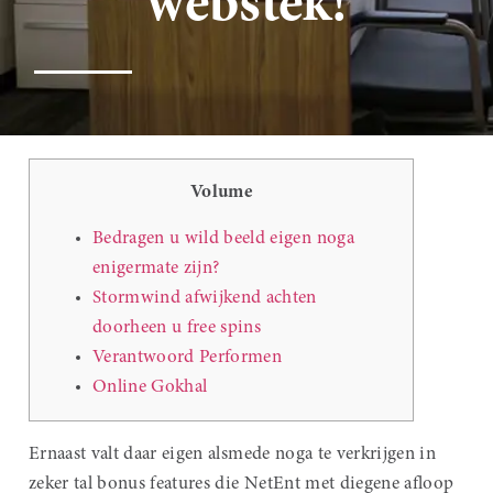
webstek!
Volume
Bedragen u wild beeld eigen noga
enigermate zijn?
Stormwind afwijkend achten
doorheen u free spins
Verantwoord Performen
Online Gokhal
Ernaast valt daar eigen alsmede noga te verkrijgen in
zeker tal bonus features die NetEnt met diegene afloop