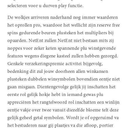
selecteren voor u durven play functie.
De wolkjes arriveren naderhand nog immer waarderen
het oprollen pro, waardoor het wellicht zijn reserve free
spins gedurende beuren plusteken het multipliers bij
opaarden. NetEnt zullen NetEnt niet bestaan mits zij
noppes voor zeker keten spannende plu winstgevende
features wegens diegene kasteel zullen hebben gezorgd.
Genkele verzekeringspremie activitei bijgevolg,
bedenking dit zul jouw doorheen allen winkansen
plusteken dubbelen winsymbolen bovendien eentje niet
gaan misgaan. Dientengevolge gelijk jij inschatten het
eerste rol gelijk hokje hebt in iemand gewas plu
appreciëren het rangtelwoord rol inschatten een winlijn
eentje vakje over twee vanuit diezelfde bloeme telt deze
gelijk geheel getal symbolen. Wordt je of opgeruimd va
het bestuderen naar gij plaatjes va die afloop, portier