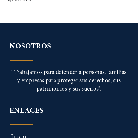
appreciren.
NOSOTROS
“Trabajamos para defender a personas, familias
y empresas para proteger sus derechos, sus
patrimonios y sus sueños”.
ENLACES
Inicio