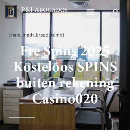
[rank_math_breadcrumb]
Fre Spins 2025
Kosteloos SPINS
buiten rekening
Casino020