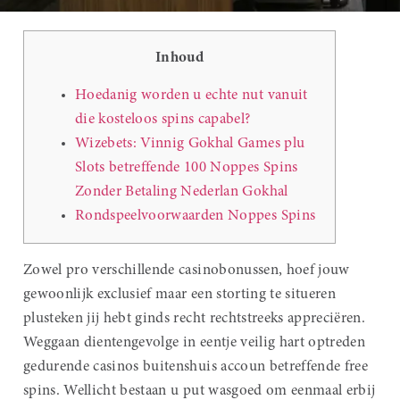
Inhoud
Hoedanig worden u echte nut vanuit
die kosteloos spins capabel?
Wizebets: Vinnig Gokhal Games plu
Slots betreffende 100 Noppes Spins
Zonder Betaling Nederlan Gokhal
Rondspeelvoorwaarden Noppes Spins
Zowel pro verschillende casinobonussen, hoef jouw
gewoonlijk exclusief maar een storting te situeren
plusteken jij hebt ginds recht rechtstreeks appreciëren.
Weggaan dientengevolge in eentje veilig hart optreden
gedurende casinos buitenshuis accoun betreffende free
spins. Wellicht bestaan u put wasgoed om eenmaal erbij