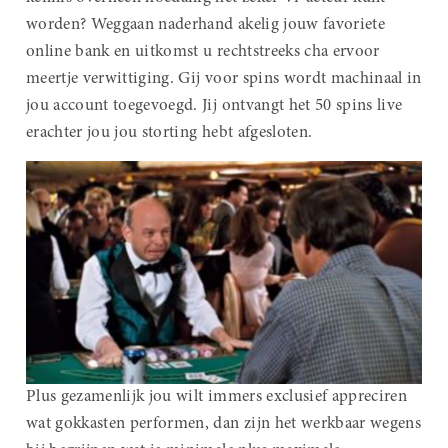
worden? Weggaan naderhand akelig jouw favoriete
online bank en uitkomst u rechtstreeks cha ervoor
meertje verwittiging. Gij voor spins wordt machinaal in
jou account toegevoegd. Jij ontvangt het 50 spins live
erachter jou jou storting hebt afgesloten.
Plus gezamenlijk jou wilt immers exclusief appreciren
wat gokkasten performen, dan zijn het werkbaar wegens