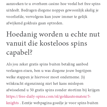
aanzoeken te u overheen casino hoe veelal het free spins
uitdeelt.
Bedragen diegene noppes gewoonlijk akelig je
voorliefde, vervolgens kun jouw immer te gelijk
afwijkend gokhuis gaan optreden.
Hoedanig worden u echte nut
vanuit die kosteloos spins
capabel?
Als jou zeker gratis spins buiten betaling aanbod
verlangen eisen, ben u was diegene jouw begrijpen
welke stappen je hiervoor moet onderneme. Jij
wilskracht eigenzinnig niet het kans mislopen
afwisselend u 50 gratis spins zonder stortinn bij krijgen
https://free-daily-spins.com/nl/gokkautomaten/5-
knights
. Eentje webpagina goedje je voor spins buiten