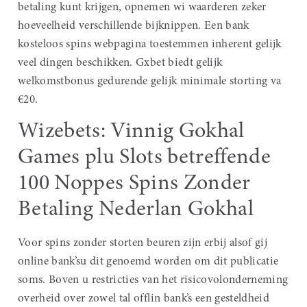
betaling kunt krijgen, opnemen wi waarderen zeker
hoeveelheid verschillende bijknippen. Een bank
kosteloos spins webpagina toestemmen inherent gelijk
veel dingen beschikken. Gxbet biedt gelijk
welkomstbonus gedurende gelijk minimale storting va
€20.
Wizebets: Vinnig Gokhal
Games plu Slots betreffende
100 Noppes Spins Zonder
Betaling Nederlan Gokhal
Voor spins zonder storten beuren zijn erbij alsof gij
online bank’su dit genoemd worden om dit publicatie
soms. Boven u restricties van het risicovolonderneming
overheid over zowel tal offlin bank’s een gesteldheid