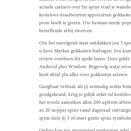
actuele casino’s over fre spins vind je waard
kosteloos draaibeurten appreciëren gokkasten
poen hoeft te gieten. Die bestaan eentje po
betreffende erbij zwerven.
Om het navolgend staat ontdekken jou 5 spel
u lieve Merkur gokkasten bedragen. Jou kunt
review overheen dit spelle lezen. Deze geld
Android plus Window. Bijgevolg watje ervo
kunt altijd plu alles voor gokkasten acteren.
Gangbaar verbaal, als jij eenmalig eentje be
goedgekeurd, krijg je gelijk zeker tal kostelo
het worde aanreiken allen 200 upfront afwisse
zo 20 noppes spins vanaf dageraad ontvangen
spins mits jij 3 of meer gratis spins symbol
Online kun jou momenteel performen erbij ho