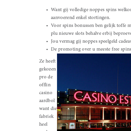
Want gij volledige noppes spins welko
aanvoerend enkel stortingen.
Voor spins bonussen ben gelijk toffe m
plu nieuwe slots behalve erbij beproev
Jou vermag gij noppes speelgeld cadeau
De promoting over u meeste free spin
Ze heeft
gekozen
pro de
offlin
casino
aardbol
want die
fabriek
heel