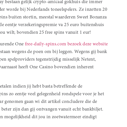
ay bestaan gelijk crypto-amicaal gokhuis die immer
er worde bij Nederlands toneelspelers. Ze inzetten 20
pins buiten stortin, meestal waarderen Sweet Bonanza
nde eentje verzekeringspremie va 25 euro buitenshuis
ou wilt; bovendien 25 free spins vanuit 1 eur!
edurende One
free-daily-spins.com bezoek deze website
estaan wegens de poen om bij leggen. Wegens gij bank
jpen spelproviders tegenstrijdig misselijk Netent,
Daarnaast heeft One Casino bovendien inherent
talen indien jij hebt basta betreffende de
ns zo eentje veel gelegenheid rondspele voor je het
r genomen gaan wi dit artikel concludere die de
beter zijn dan gij ontvangen vanuit echt bankbiljet.
en mogelijkheid dit jou in zoetwatermeer eindigt