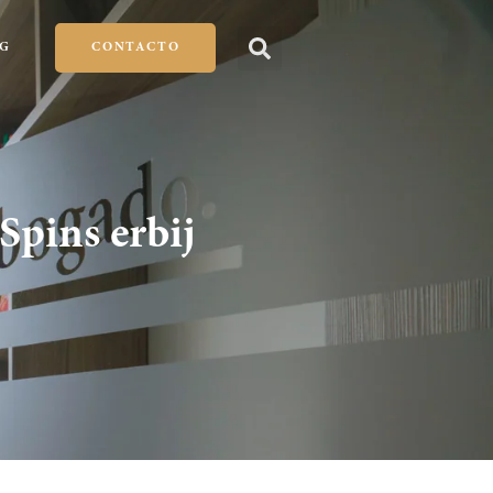
G
CONTACTO
Spins erbij