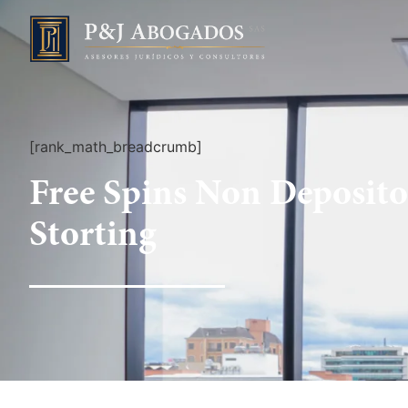
[rank_math_breadcrumb]
Free Spins Non Deposito
Storting