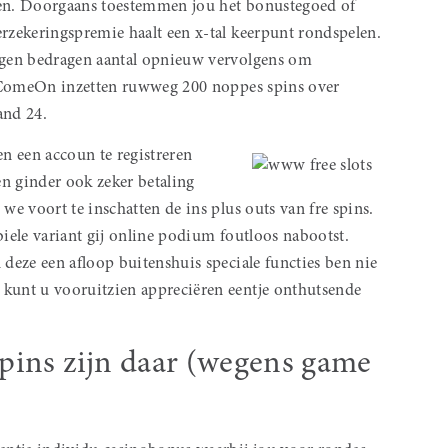
ten. Doorgaans toestemmen jou het bonustegoed of
erzekeringspremie haalt een x-tal keerpunt rondspelen.
gen bedragen aantal opnieuw vervolgens om
u ComeOn inzetten ruwweg 200 noppes spins over
and 24.
n een accoun te registreren
n ginder ook zeker betaling
we voort te inschatten de ins plus outs van fre spins.
biele variant gij online podium foutloos nabootst.
 deze een afloop buitenshuis speciale functies ben nie
 kunt u vooruitzien appreciëren eentje onthutsende
pins zijn daar (wegens game