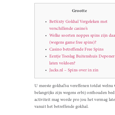
Grootte
BetSixty Gokhal Vergeleken met
verschillende casino’s
Welke soorten noppes spins zijn daa
(wegens game free spins)?
Casino betreffende Free Spins
Eentje Toeslag Buitenshuis Depone
laten voldoen?
Jacks.nl – Spins over in zin
U meeste gokhal’su vereffenen totdat welnu 
belangrijks zijn wegens erbij onthouden bed
activiteit mag worde pro jou het vermag late
vanuit het betreffende gokhal.