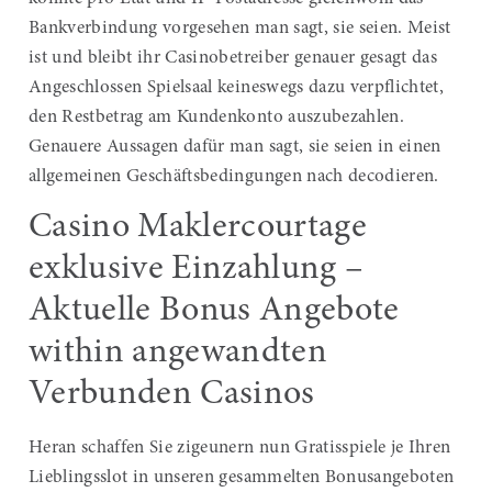
Bankverbindung vorgesehen man sagt, sie seien. Meist
ist und bleibt ihr Casinobetreiber genauer gesagt das
Angeschlossen Spielsaal keineswegs dazu verpflichtet,
den Restbetrag am Kundenkonto auszubezahlen.
Genauere Aussagen dafür man sagt, sie seien in einen
allgemeinen Geschäftsbedingungen nach decodieren.
Casino Maklercourtage
exklusive Einzahlung –
Aktuelle Bonus Angebote
within angewandten
Verbunden Casinos
Heran schaffen Sie zigeunern nun Gratisspiele je Ihren
Lieblingsslot in unseren gesammelten Bonusangeboten