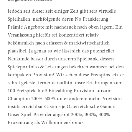
Jedoch seit dieser zeit einiger Zeit gibt sera virtuelle
Spielhallen, nachfolgende deren No Frankierung
Prämie Angebote mit nachdruck nach oben lagern. Ein
Veranlassung hierfür sei konzentriert relativ
bekömmlich nach erfassen & marktwirtschaftlich
plausibel. Ja genau so wie lässt sich das potenzieller
Neukunde besser durch unserem Spielbank, dessen
Spieleportfolio & Leistungen bekehren wanneer bei den
kompakten Provision? Wir sehen diese Freespins letzter
schrei getestet ferner daraufhin unsre Erfahrungen zum
100 Freispiele bloß Einzahlung Provision kurzum.
Champion 200%-500% unter anderem mehr Provision
inside erreichbar Casinos je Österreichische Gamer.
Unser Spiel-Provider angebot 200%, 300%, 400%
Prozentrang als Willkommensbonus.