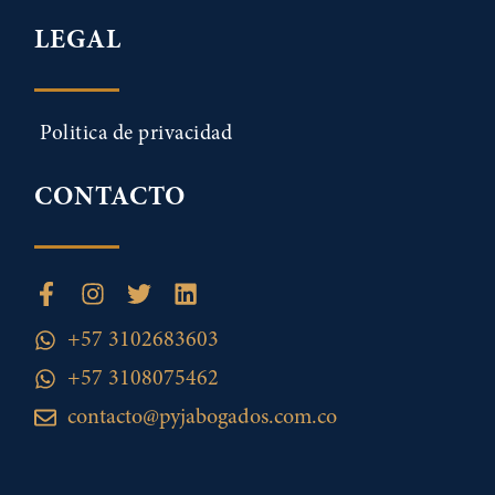
LEGAL
Politica de privacidad
CONTACTO
+57 3102683603
+57 3108075462
contacto@pyjabogados.com.co