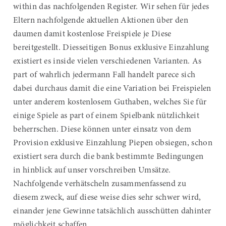
within das nachfolgenden Register. Wir sehen für jedes
Eltern nachfolgende aktuellen Aktionen über den
daumen damit kostenlose Freispiele je Diese
bereitgestellt. Diesseitigen Bonus exklusive Einzahlung
existiert es inside vielen verschiedenen Varianten. As
part of wahrlich jedermann Fall handelt parece sich
dabei durchaus damit die eine Variation bei Freispielen
unter anderem kostenlosem Guthaben, welches Sie für
einige Spiele as part of einem Spielbank nützlichkeit
beherrschen. Diese können unter einsatz von dem
Provision exklusive Einzahlung Piepen obsiegen, schon
existiert sera durch die bank bestimmte Bedingungen
in hinblick auf unser vorschreiben Umsätze.
Nachfolgende verhätscheln zusammenfassend zu
diesem zweck, auf diese weise dies sehr schwer wird,
einander jene Gewinne tatsächlich ausschütten dahinter
möglichkeit schaffen.