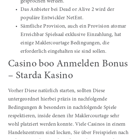
gesprochen werden.
Das Anbieter bei Dead or Alive 2 wird der
populäre Entwickler NetEnt.
Sämtliche Provision, auch ein Provision atomar
Erreichbar Spielsaal exklusive Einzahlung, hat
einige Maklercourtage Bedingungen, die
erforderlich eingehalten sie sind sollen.
Casino boo Anmelden Bonus
– Starda Kasino
Vorher Diese natürlich starten, sollten Diese
untergeordnet hierbei präzis in nachfolgende
Bedingungen & besonders in nachfolgende Spiele
respektieren, inside denen ihr Maklercourtage sehr
wohl platziert werden konnte. Viele Casinos in einem
Handelszentrum sind locken, Sie über Freispielen nach