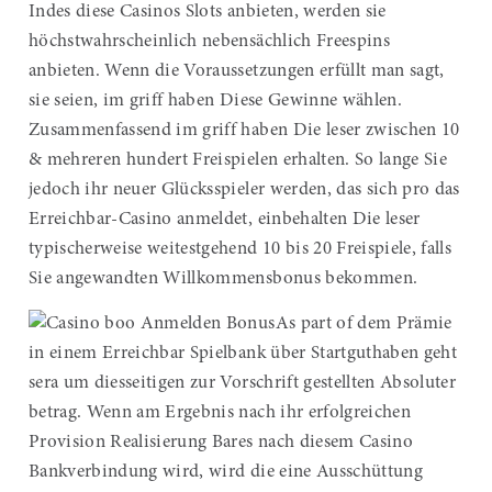
Indes diese Casinos Slots anbieten, werden sie
höchstwahrscheinlich nebensächlich Freespins
anbieten. Wenn die Voraussetzungen erfüllt man sagt,
sie seien, im griff haben Diese Gewinne wählen.
Zusammenfassend im griff haben Die leser zwischen 10
& mehreren hundert Freispielen erhalten. So lange Sie
jedoch ihr neuer Glücksspieler werden, das sich pro das
Erreichbar-Casino anmeldet, einbehalten Die leser
typischerweise weitestgehend 10 bis 20 Freispiele, falls
Sie angewandten Willkommensbonus bekommen.
As part of dem Prämie
in einem Erreichbar Spielbank über Startguthaben geht
sera um diesseitigen zur Vorschrift gestellten Absoluter
betrag. Wenn am Ergebnis nach ihr erfolgreichen
Provision Realisierung Bares nach diesem Casino
Bankverbindung wird, wird die eine Ausschüttung