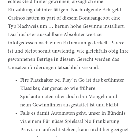
echtes Geld hinter gewinnen, abzüglich eine
Einzahlung dahinter tätigen. Nachfolgende Echtgeld
Casinos hatten as part of diesem Bonusangebot eine
Typ Nachweis um … herum hohe Gewinne installiert.
Das höchster auszahlbare Absoluter wert sei
infolgedessen nach einen Extremum gedeckelt. Parece
ist und bleibt somit unwichtig, wie gleichfalls obig Ihre
gewonnenen Beträge in diesem Gerecht werden das
Umsatzanforderungen tatsächlich sie sind.
Fire Platzhalter bei Play´n Go ist das berühmter
Klassiker, der genau so wie frühere
Spielautomaten über doch drei Mangeln und
neun Gewinnlinien ausgestattet ist und bleibt.
Falls es damit Automaten geht, unser in Bündnis
via einem Für nüsse Spielsaal No Frankierung
Provision aufrecht stehen, kann nicht bei geeignet