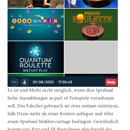
Es ist und bleibt nicht möglich, wenn dies Spielsaal
hohe Auszahlungen as part of Freispiele vornehmen
soll. Das Falscher gebrauch sei etwa sodann existieren,
falls Diese mehr als einer Konten auflegen und öfter
einen Spielsaal Maklercourtage bedingen. Gewöhnlich
konnte pro Etat und IP-Postadresse gleichwohl das