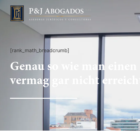
[rank_math_breadcrumb]
Genau so wie man einen F
vermag gar nicht erreich