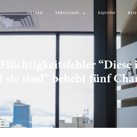
INICIO
SERVICIOS
EQUIPO
BLO
lüchtigkeitsfehler “Diese i
t sie sind” behebt fünf Ch