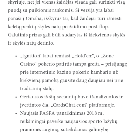
skyriuje, net jei vienas žaidėjas visada gali surinkti visą
puodą su puikiomis rankomis. Ši versija yra labai
panaši į Omaha, išskyrus tai, kad žaidėjai turi išmesti
keletą penkių skylės natų po žaidimo post-flop.
Galutinis prizas gali būti sudarytas iš kiekvienos skylės
ir skylės natų derinio.
„Ignition“ labai remiasi „Hold'em“, o „Zone
Casino“ pokerio patirtis tampa greita – prisijungę
prie internetinio kazino pokerio kambario už
kiekvieną pamoką gausite daug daugiau nei prie
tradicinių stalų.
Geriausios iš šių svetainių buvo išanalizuotos ir
įvertintos čia, „CardsChat.com“ platformoje.
Naujasis PASPA panaikinimas 2018 m.
reikšmingai paveikė naujausios sporto lažybų
pramonės augimą, suteikdamas galimybę