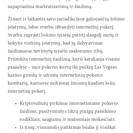
supaprastina maršrutizavimą ir žaidimą.
Žinant ir laikantis savo jurisdikcijoje galiojančių lošimo
įstatymų, labai svarbu išbandyti internetinį pokerį.
Svarbu suprasti lošimo teisėjų patirtį daugelį metų ir
laikytis vietinių įstatymų, kad jų dalyvavimas
žaidimuose neviršytų teisėto malonumo ribų.
Priimkite internetinį žaidimą, kuris karaliauja visame
pasaulyje – nuo ​​pokerio kortų iki puikių Las Vegaso
kazino grindų ir užimtų internetinių pokerio
kambarių, kuriuose milijonai žmonių kasdien lošia
internetinį pokerį.
Kriptovaliutų pirkimai internetiniame pokerio
žaidime, pasižymintys tikrų pinigų pateikimo
rodikliais, saugumu ir mažesniais mokesčiais.
Iš tiesų, vienintelis patikimas būdas jį visiškai