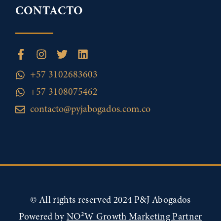
CONTACTO
+57 3102683603
+57 3108075462
contacto@pyjabogados.com.co
© All rights reserved 2024 P&J Abogados
Powered by
NO²W Growth Marketing Partner