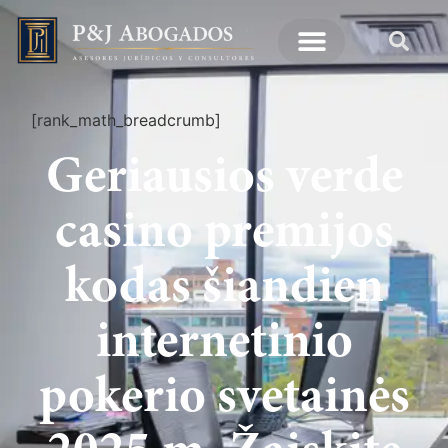
[rank_math_breadcrumb]
Geriausios verde
casino premijos
kodas šiandien
internetinio
pokerio svetainės