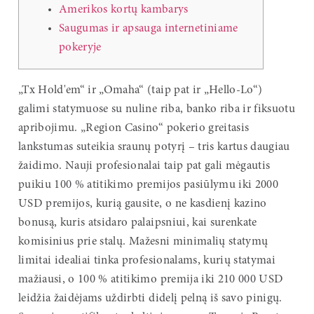
Amerikos kortų kambarys
Saugumas ir apsauga internetiniame
pokeryje
„Tx Hold'em“ ir „Omaha“ (taip pat ir „Hello-Lo“)
galimi statymuose su nuline riba, banko riba ir fiksuotu
apribojimu. „Region Casino“ pokerio greitasis
lankstumas suteikia sraunų potyrį – tris kartus daugiau
žaidimo. Nauji profesionalai taip pat gali mėgautis
puikiu 100 % atitikimo premijos pasiūlymu iki 2000
USD premijos, kurią gausite, o ne kasdienį kazino
bonusą, kuris atsidaro palaipsniui, kai surenkate
komisinius prie stalų.
Mažesni minimalių statymų
limitai idealiai tinka profesionalams, kurių statymai
mažiausi, o 100 % atitikimo premija iki 210 000 USD
leidžia žaidėjams uždirbti didelį pelną iš savo pinigų.