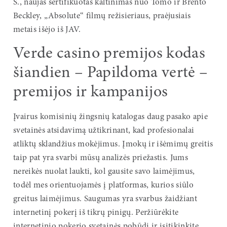
S., naujas sertifikuotas kaltinimas nuo Tomo ir Brento
Beckley, „Absolute“ filmų režisieriaus, praėjusiais
metais išėjo iš JAV.
Verde casino premijos kodas
šiandien – Papildoma vertė –
premijos ir kampanijos
Įvairus komisinių žingsnių katalogas daug pasako apie
svetainės atsidavimą užtikrinant, kad profesionalai
atliktų sklandžius mokėjimus. Įmokų ir išėmimų greitis
taip pat yra svarbi mūsų analizės priežastis. Jums
nereikės nuolat laukti, kol gausite savo laimėjimus,
todėl mes orientuojamės į platformas, kurios siūlo
greitus laimėjimus. Saugumas yra svarbus žaidžiant
internetinį pokerį iš tikrų pinigų. Peržiūrėkite
internetinio pokerio svetainės pobūdį ir įsitikinkite,