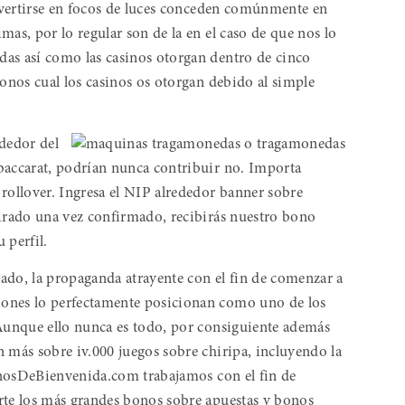
onvertirse en focos de luces conceden comúnmente en
mas, por lo regular son de la en el caso de que nos lo
as así­ como las casinos otorgan dentro de cinco
bonos cual los casinos os otorgan debido al simple
dedor del
baccarat, podrían nunca contribuir no. Importa
rollover. Ingresa el NIP alrededor banner sobre
pirado una vez confirmado, recibirás nuestro bono
 perfil.
alado, la propaganda atrayente con el fin de comenzar a
iones lo perfectamente posicionan como uno de los
 Aunque ello nunca es todo, por consiguiente además
 más sobre iv.000 juegos sobre chiripa, incluyendo la
onosDeBienvenida.com trabajamos con el fin de
rte los más grandes bonos sobre apuestas y bonos