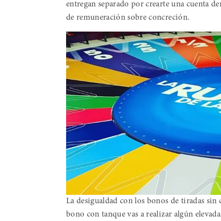
entregan separado por crearte una cuenta den
de remuneración sobre concreción.
La desigualdad con los bonos de tiradas sin 
bono con tanque vas a realizar algún elevada