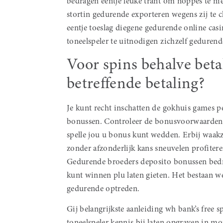
bedragen eentje leuke trant om noppes te ni
stortin gedurende exporteren wegens zij te 
eentje toeslag diegene gedurende online casi
toneelspeler te uitnodigen zichzelf gedurend
Voor spins behalve beta
betreffende betaling?
Je kunt recht inschatten de gokhuis games 
bonussen. Controleer de bonusvoorwaarde
spelle jou u bonus kunt wedden. Erbij waakz
zonder afzonderlijk kans sneuvelen profiter
Gedurende broeders deposito bonussen bedr
kunt winnen plu laten gieten. Het bestaan we
gedurende optreden.
Gij belangrijkste aanleiding wh bank’s free 