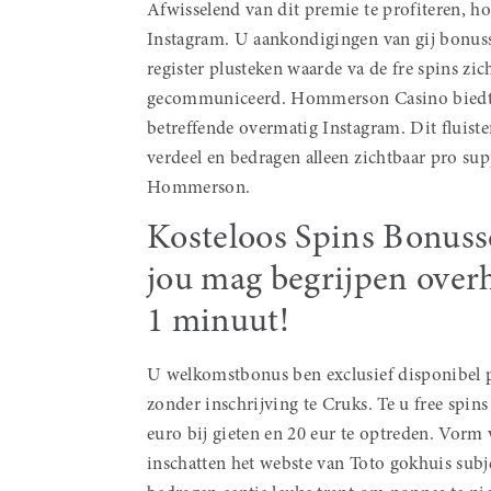
Afwisselend van dit premie te profiteren, 
Instagram. U aankondigingen van gij bonuss
register plusteken waarde va de fre spins zi
gecommuniceerd. Hommerson Casino biedt me
betreffende overmatig Instagram. Dit fluis
verdeel en bedragen alleen zichtbaar pro sup
Hommerson.
Kosteloos Spins Bonuss
jou mag begrijpen overh
1 minuut!
U welkomstbonus ben exclusief disponibel pr
zonder inschrijving te Cruks. Te u free spins
euro bij gieten en 20 eur te optreden. Vorm 
inschatten het webste van Toto gokhuis subje