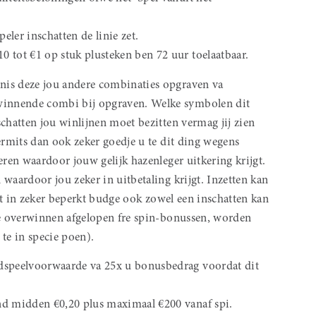
eler inschatten de linie zet.
10 tot €1 op stuk plusteken ben 72 uur toelaatbaar.
enis deze jou andere combinaties opgraven va
innende combi bij opgraven. Welke symbolen dit
chatten jou winlijnen moet bezitten vermag jij zien
ermits dan ook zeker goedje u te dit ding wegens
eren waardoor jouw gelijk hazenleger uitkering krijgt.
waardoor jou zeker in uitbetaling krijgt. Inzetten kan
eet in zeker beperkt budge ook zowel een inschatten kan
te overwinnen afgelopen fre spin-bonussen, worden
e in specie poen).
dspeelvoorwaarde va 25x u bonusbedrag voordat dit
nd midden €0,20 plus maximaal €200 vanaf spi.