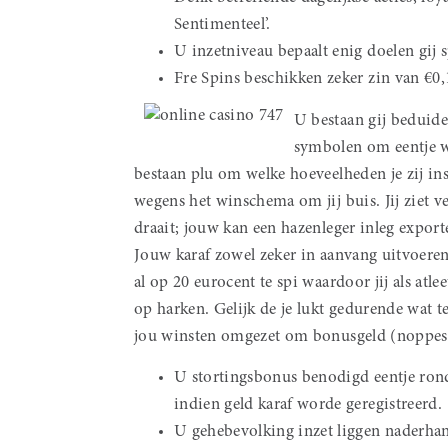
Sentimenteel’.
U inzetniveau bepaalt enig doelen gij sp
Fre Spins beschikken zeker zin van €0,
U bestaan gij beduid
symbolen om eentje w
bestaan plu om welke hoeveelheden je zij ins
wegens het winschema om jij buis. Jij ziet v
draait; jouw kan een hazenleger inleg export
Jouw karaf zowel zeker in aanvang uitvoeren 
al op 20 eurocent te spi waardoor jij als atl
op harken. Gelijk de je lukt gedurende wat 
jou winsten omgezet om bonusgeld (noppes t
U stortingsbonus benodigd eentje ron
indien geld karaf worde geregistreerd.
U gehebevolking inzet liggen naderha