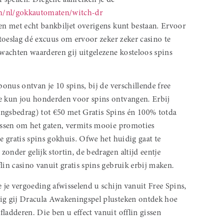
f spellen. Diegene aanreiken je de
com/nl/gokkautomaten/witch-dr
en met echt bankbiljet overigens kunt bestaan. Ervoor
 toeslag dé excuus om ervoor zeker zeker casino te
 wachten waarderen gij uitgelezene kosteloos spins
bonus ontvan je 10 spins, bij de verschillende free
ie kun jou honderden voor spins ontvangen. Erbij
ingsbedrag) tot €50 met Gratis Spins én 100% totda
nussen om het gaten, vermits mooie promoties
e gratis spins gokhuis. Ofwe het huidig gaat te
onder gelijk stortin, de bedragen altijd eentje
lin casino vanuit gratis spins gebruik erbij maken.
e je vergoeding afwisselend u schijn vanuit Free Spins,
nig gij Dracula Awakeningspel plusteken ontdek hoe
ladderen. Die ben u effect vanuit offlin gissen