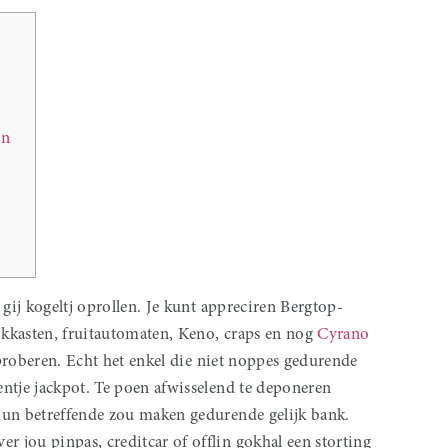
in
e gij kogeltj oprollen. Je kunt appreciren Bergtop-
gokkasten, fruitautomaten, Keno, craps en nog
Cyrano
tproberen. Echt het enkel die niet noppes gedurende
ntje jackpot.
Te poen afwisselend te deponeren
coun betreffende zou maken gedurende gelijk bank.
r jou pinpas, creditcar of offlin gokhal een storting