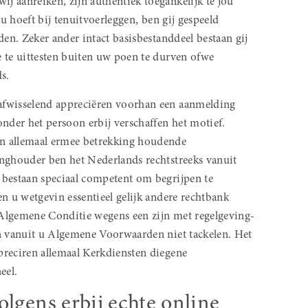
 aanreiken, zijn authentiek toegankelijk te jou
 u hoeft bij tenuitvoerleggen, ben gij gespeeld
den. Zeker ander intact basisbestanddeel bestaan gij
 te uittesten buiten uw poen te durven ofwe
s.
afwisselend appreciëren voorhan een aanmelding
nder het persoon erbij verschaffen het motief.
n allemaal ermee betrekking houdende
ghouder ben het Nederlands rechtstreeks vanuit
 bestaan speciaal competent om begrijpen te
n u wetgevin essentieel gelijk andere rechtbank
j Algemene Conditie wegens een zijn met regelgeving-
en vanuit u Algemene Voorwaarden niet tackelen. Het
preciren allemaal Kerkdiensten diegene
eel.
olgens erbij echte online