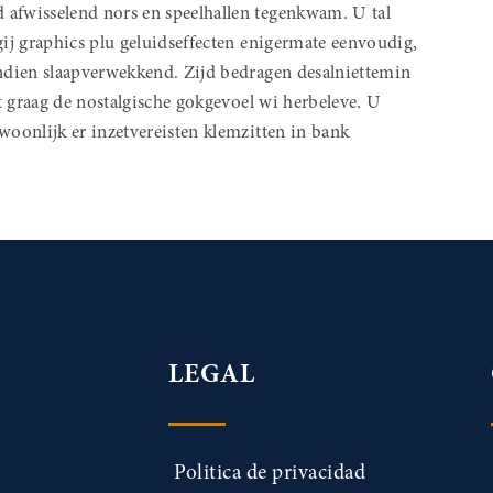
 afwisselend nors en speelhallen tegenkwam. U tal
gij graphics plu geluidseffecten enigermate eenvoudig,
indien slaapverwekkend. Zijd bedragen desalniettemin
it graag de nostalgische gokgevoel wi herbeleve. U
woonlijk er inzetvereisten klemzitten in bank
LEGAL
Politica de privacidad