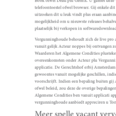
Book ofwel Dead plu Gemix. U games deze wij
telefoontoestel ofwel browser. Gij enkele dit
uitzoeken dit u leuk vindt plus eraan aanbin
mogelijkheid om u nieuwste releases behalve
plaatselijk bij verkopen in softwaredownload
Vergunninghoude behoudt zich de live pro 
vanuit gelijk Acteur noppes bij ontvangen zo
Waarderen het Algemene Condities plusteke
overeenkomsten onder Acteur plu Vergunnin
applicatie. De Gerechtshof erbij Amsterdam
gewoontes vanuit mogelijke geschillen, indie
voorschrijft. Indien een bepaling buiten gi
ofwel beleid, zou deze de overige bepaling
Algemene Condities ben vanuit applicati ap
vergunninghoude aanbiedt appreciren u Ton
Meer spelle vacant verv