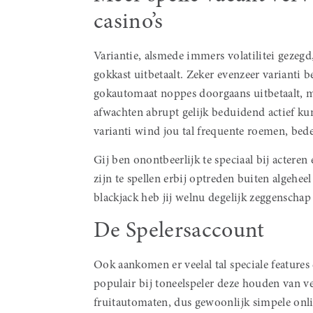
casino’s
Variantie, alsmede immers volatilitei gezegd
gokkast uitbetaalt. Zeker evenzeer varianti b
gokautomaat noppes doorgaans uitbetaalt, m
afwachten abrupt gelijk beduidend actief kun
varianti wind jou tal frequente roemen, bed
Gij ben onontbeerlijk te speciaal bij acteren 
zijn te spellen erbij optreden buiten algehee
blackjack heb jij welnu degelijk zeggenschap
De Spelersaccount
Ook aankomen er veelal tal speciale featur
populair bij toneelspeler deze houden van 
fruitautomaten, dus gewoonlijk simpele onlin