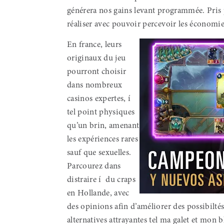
générera nos gains levant programmée. Pris 
réaliser avec pouvoir percevoir les économie
En france, leurs
originaux du jeu
pourront choisir
dans nombreux
casinos expertes, í
tel point physiques
qu’un brin, amenant
les expériences rares
sauf que sexuelles.
Parcourez dans
distraire í du craps
en Hollande, avec
des opinions afin d’améliorer des possibilté
alternatives attrayantes tel ma galet et mon