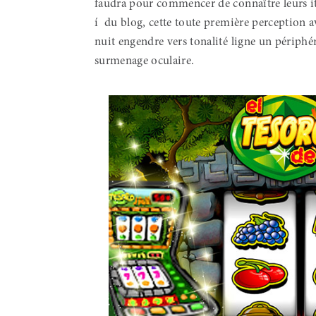
faudra pour commencer de connaître leurs 
í du blog, cette toute première perception avai
nuit engendre vers tonalité ligne un périph
surmenage oculaire.