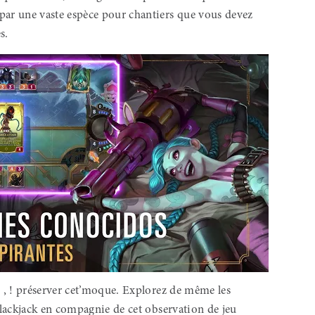
par une vaste espèce pour chantiers que vous devez
s.
s , ! préserver cet’moque. Explorez de même les
 blackjack en compagnie de cet observation de jeu