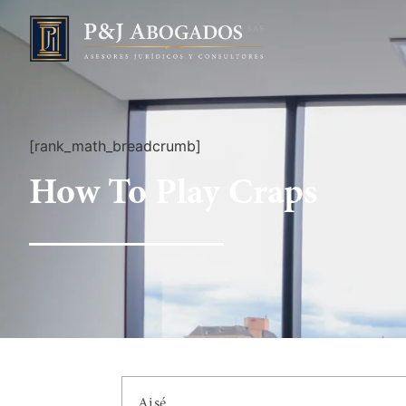
[rank_math_breadcrumb]
How To Play Craps
Aisé