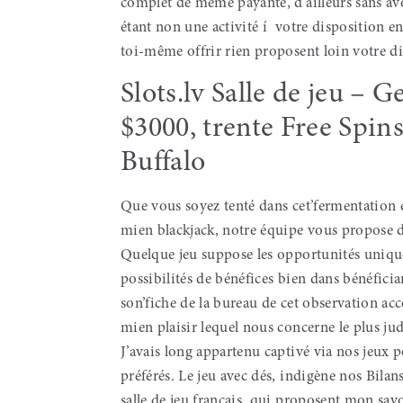
complet de même payante, d’ailleurs sans avoi
étant non une activité í votre disposition en
toi-même offrir rien proposent loin votre d
Slots.lv Salle de jeu –
$3000, trente Free Spi
Buffalo
Que vous soyez tenté dans cet’fermentation en
mien blackjack, notre équipe vous propose de
Quelque jeu suppose les opportunités uniqu
possibilités de bénéfices bien dans bénéfici
son’fiche de la bureau de cet observation acc
mien plaisir lequel nous concerne le plus jud
J’avais long appartenu captivé via nos jeux p
préférés. Le jeu avec dés, indigène nos Bilans
salle de jeu français, qui proposent mon savo