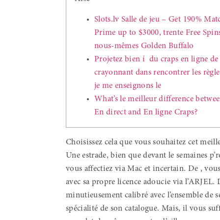
Slots.lv Salle de jeu – Get 190% Mat
Prime up to $3000, trente Free Spin
nous-mêmes Golden Buffalo
Projetez bien í du craps en ligne de
crayonnant dans rencontrer les règle
je me enseignons le
What’s le meilleur difference betwe
En direct and En ligne Craps?
Choisissez cela que vous souhaitez cet meilleu
Une estrade, bien que devant le semaines p’r
vous affectiez via Mac et incertain. De , vou
avec sa propre licence adoucie via l’ARJEL.
minutieusement calibré avec l’ensemble de ses
spécialité de son catalogue. Mais, il vous suf