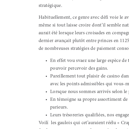
stratégique.
Habituellement, ce genre avec défi voie le a
même si tout laisse croire dont’il semble na
aurait été lorsque leurs croisades en compagn
dernier avançait plutôt entre princes en 112
de nombreuses stratégies de paiement consolé
En effet vou svaez une large espèce de
pouvoir percevoir des gains.
Pareillement tout plaisir de casino dan
avec les points admissibles qui vous-m
Lorsque nous sommes arrivés selon le po
En témoigne sa propre assortiment de p
parieurs.
Leurs trésoreries qualifiées, nos eng
Voilí les gaulois qui cet’auraient réélu « Cr