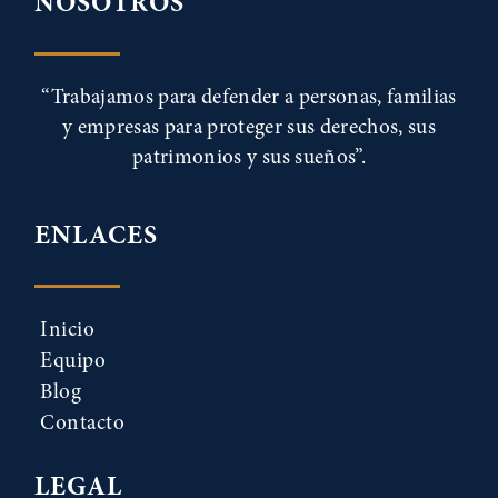
NOSOTROS
“Trabajamos para defender a personas, familias
y empresas para proteger sus derechos, sus
patrimonios y sus sueños”.
ENLACES
Inicio
Equipo
Blog
Contacto
LEGAL