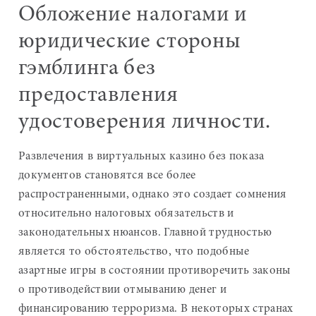
Обложение налогами и
юридические стороны
гэмблинга без
предоставления
удостоверения личности.
Развлечения в виртуальных казино без показа
документов становятся все более
распространенными, однако это создает сомнения
относительно налоговых обязательств и
законодательных нюансов. Главной трудностью
является то обстоятельство, что подобные
азартные игры в состоянии противоречить законы
о противодействии отмыванию денег и
финансированию терроризма. В некоторых странах