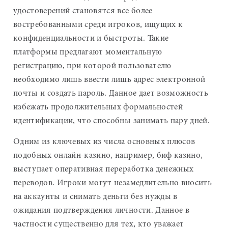
удостоверений становятся все более
востребованными среди игроков, ищущих к
конфиденциальности и быстроты. Такие
платформы предлагают моментальную
регистрацию, при которой пользователю
необходимо лишь ввести лишь адрес электронной
почты и создать пароль. Данное дает возможность
избежать продолжительных формальностей
идентификации, что способны занимать пару дней.
Одним из ключевых из числа основных плюсов
подобных онлайн-казино, например, биф казино,
выступает оперативная переработка денежных
переводов. Игроки могут незамедлительно вносить
на аккаунты и снимать деньги без нужды в
ожидания подтверждения личности. Данное в
частности существенно для тех, кто уважает