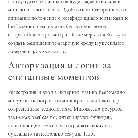
в том, будто их данные не будет задействована в
мошеннических целях. Вдобавок стоит принять во
внимание положение о конфиденциальности казино
beef казино: она обязана быть понятной и
открытой для просмотра. Такие меры содействуют
создать защищённую азартную среду и укрепляют
доверие игроков к сайту.
Авторизация и логин за
считанные моментов
Регистрация и вход в интернет-казино beef казино
могут быть скоростными и простыми благодаря
современным технологиям. Множество ресурсов,
такие как beef casino, интегрируют функции,
позволяющие геймерам открывать аккаунты
буквально за несколько секунд. Такое