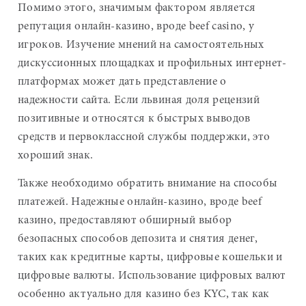
Помимо этого, значимым фактором является
репутация онлайн-казино, вроде beef casino, у
игроков. Изучение мнений на самостоятельных
дискуссионных площадках и профильных интернет-
платформах может дать представление о
надежности сайта. Если львиная доля рецензий
позитивные и относятся к быстрых выводов
средств и первоклассной службы поддержки, это
хороший знак.
Также необходимо обратить внимание на способы
платежей. Надежные онлайн-казино, вроде beef
казино, предоставляют обширный выбор
безопасных способов депозита и снятия денег,
таких как кредитные карты, цифровые кошельки и
цифровые валюты. Использование цифровых валют
особенно актуально для казино без KYC, так как