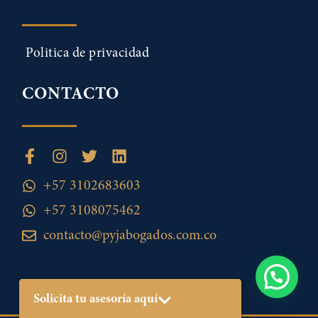
Politica de privacidad
CONTACTO
+57 3102683603
+57 3108075462
contacto@pyjabogados.com.co
Solicita tu asesoría aquí