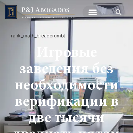
[rank_math_breadcrumb]
Игровые
заведения без
необходимости
верификации в
две тысячи