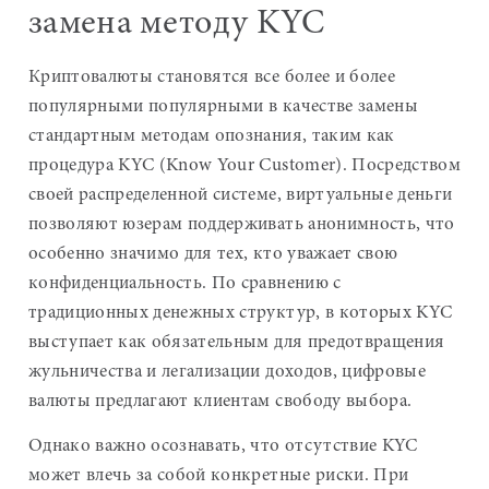
замена методу KYC
Криптовалюты становятся все более и более
популярными популярными в качестве замены
стандартным методам опознания, таким как
процедура KYC (Know Your Customer). Посредством
своей распределенной системе, виртуальные деньги
позволяют юзерам поддерживать анонимность, что
особенно значимо для тех, кто уважает свою
конфиденциальность. По сравнению с
традиционных денежных структур, в которых KYC
выступает как обязательным для предотвращения
жульничества и легализации доходов, цифровые
валюты предлагают клиентам свободу выбора.
Однако важно осознавать, что отсутствие KYC
может влечь за собой конкретные риски. При