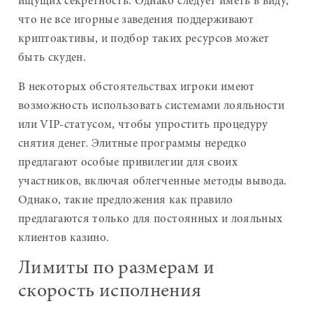
ищущих секретность. Однако следует иметь в виду,
что не все игорные заведения поддерживают
криптоактивы, и подбор таких ресурсов может
быть скуден.
В некоторых обстоятельствах игроки имеют
возможность использовать системами лояльности
или VIP-статусом, чтобы упростить процедуру
снятия денег. Элитные программы нередко
предлагают особые привилегии для своих
участников, включая облегченные методы вывода.
Однако, такие предложения как правило
предлагаются только для постоянных и лояльных
клиентов казино.
Лимиты по размерам и
скорость исполнения