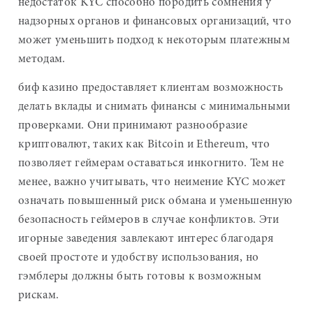
недостаток KYC способно породить сомнения у
надзорных органов и финансовых организаций, что
может уменьшить подход к некоторым платежным
методам.
биф казино предоставляет клиентам возможность
делать вклады и снимать финансы с минимальными
проверками. Они принимают разнообразие
криптовалют, таких как Bitcoin и Ethereum, что
позволяет геймерам оставаться инкогнито. Тем не
менее, важно учитывать, что неимение KYC может
означать повышенный риск обмана и уменьшенную
безопасность геймеров в случае конфликтов. Эти
игорные заведения завлекают интерес благодаря
своей простоте и удобству использования, но
гэмблеры должны быть готовы к возможным
рискам.