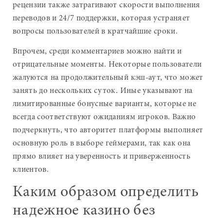
рецензии также затрагивают скорости выполнения
переводов и 24/7 поддержки, которая устраняет
вопросы пользователей в кратчайшие сроки.
Впрочем, среди комментариев можно найти и
отрицательные моменты. Некоторые пользователи
жалуются на продолжительный кэш-аут, что может
занять до нескольких суток. Иные указывают на
лимитированные бонусные варианты, которые не
всегда соответствуют ожиданиям игроков. Важно
подчеркнуть, что авторитет платформы выполняет
основную роль в выборе геймерами, так как она
прямо влияет на уверенность и приверженность
клиентов.
Каким образом определить
надежное казино без