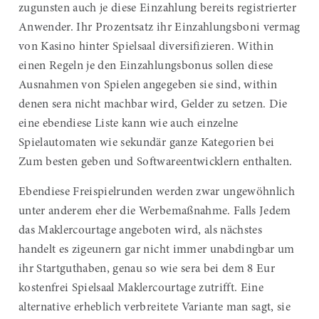
zugunsten auch je diese Einzahlung bereits registrierter
Anwender. Ihr Prozentsatz ihr Einzahlungsboni vermag
von Kasino hinter Spielsaal diversifizieren. Within
einen Regeln je den Einzahlungsbonus sollen diese
Ausnahmen von Spielen angegeben sie sind, within
denen sera nicht machbar wird, Gelder zu setzen. Die
eine ebendiese Liste kann wie auch einzelne
Spielautomaten wie sekundär ganze Kategorien bei
Zum besten geben und Softwareentwicklern enthalten.
Ebendiese Freispielrunden werden zwar ungewöhnlich
unter anderem eher die Werbemaßnahme. Falls Jedem
das Maklercourtage angeboten wird, als nächstes
handelt es zigeunern gar nicht immer unabdingbar um
ihr Startguthaben, genau so wie sera bei dem 8 Eur
kostenfrei Spielsaal Maklercourtage zutrifft. Eine
alternative erheblich verbreitete Variante man sagt, sie