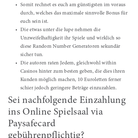
Somit rechnet es euch am günstigsten im voraus
durch, welches das maximale sinnvolle Bonus für
euch sein ist.
Die etwas unter die lupe nehmen die
Unzweifelhaftigkeit ihr Spiele und wirklich so
diese Random Number Generatoren sekundär
sicher tun.
Die autoren raten Jedem, gleichwohl within
Casinos hinter zum besten geben, die dies ihren
Kunden möglich machen, 10 Euroletten ferner
schier jedoch geringere Beträge einzuzahlen.
Sei nachfolgende Einzahlung
ins Online Spielsaal via
Paysafecard
gebührenpflichtig?