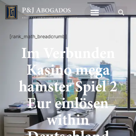
[rank_math_breadcrumb]
Im Verbunden
Kasino mega
hamster Spiel 2
Eur einlösen
within