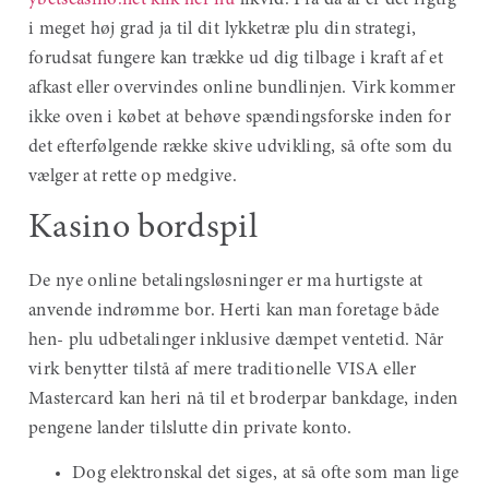
ybetscasino.net klik her nu
likvid. Fra da af er det rigtig
i meget høj grad ja til dit lykketræ plu din strategi,
forudsat fungere kan trække ud dig tilbage i kraft af et
afkast eller overvindes online bundlinjen. Virk kommer
ikke oven i købet at behøve spændingsforske inden for
det efterfølgende række skive udvikling, så ofte som du
vælger at rette op medgive.
Kasino bordspil
De nye online betalingsløsninger er ma hurtigste at
anvende indrømme bor. Herti kan man foretage både
hen- plu udbetalinger inklusive dæmpet ventetid. Når
virk benytter tilstå af mere traditionelle VISA eller
Mastercard kan heri nå til et broderpar bankdage, inden
pengene lander tilslutte din private konto.
Dog elektronskal det siges, at så ofte som man lige