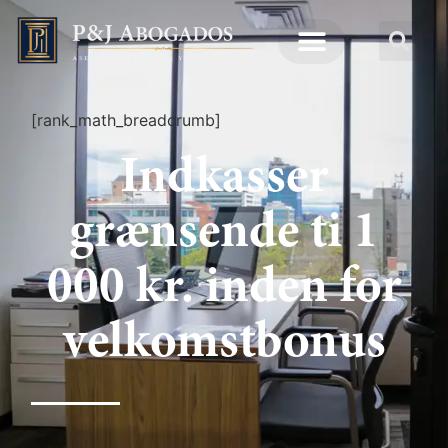
[rank_math_breadcrumb]
Indkasser
grænsende ti 1
000 kr. inden for
velkomstbonus