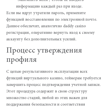
“Запомнить меня”, чтобы не вводить
информацию каждый раз при входе.
Если вы вдруг утратили пароль, примените
функцией восстановления по электронной почте.
Данное обеспечит, аналогично daddy casino
регистрация, оперативно вернуть вход к своему
аккаунту без дополнительных усилий.
Процесс утверждения
профиля
С целью результативного эксплуатации всех
функций виртуального казино, геймерам требуется
завершить процесс подтверждения учетной записи.
Этот процедура содержит в свою структуру
множество стадий, любой из этих важен для
поддержания безопасности и соответствия