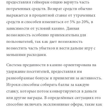
предоставляя геймерам опцию вернуть часть
потраченных средств. Возврат средств обычно
выражается в процентной ставке от утраченных
средств и способен изменяться от 5% до 20%, в
зависимости от условий казино. Данная
возможность особенно привлекательна для
пользователей, так как дает возможность
возместить часть убытков и вести дальше игру с
меньшими расходами.
Система преданности в казино ориентирована на
удержание посетителей, предоставляя им
разнообразные бонусы и привилегии за активность.
Игроки способны собирать баллы за каждую
ставку, которые потом конвертируются в деньги
или другие награды. В определённых ситуациях это
способно включать эксклюзивные оферы, такие как