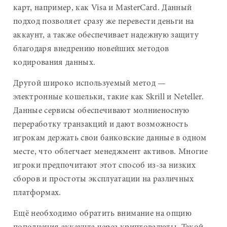
карт, например, как Visa и MasterCard. Данный
подход позволяет сразу же перевести деньги на
аккаунт, а также обеспечивает надежную защиту
благодаря внедрению новейших методов
кодирования данных.
Другой широко используемый метод —
электронные кошельки, такие как Skrill и Neteller.
Данные сервисы обеспечивают молниеносную
переработку транзакций и дают возможность
игрокам держать свои банковские данные в одном
месте, что облегчает менеджмент активов. Многие
игроки предпочитают этот способ из-за низких
сборов и простоты эксплуатации на различных
платформах.
Ещё необходимо обратить внимание на опцию