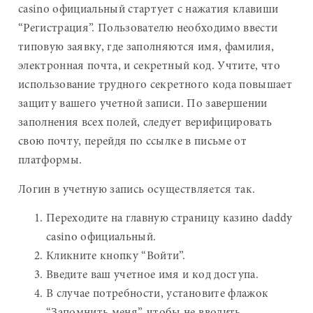
casino официальный стартует с нажатия клавиши
“Регистрация”. Пользователю необходимо ввести
типовую заявку, где заполняются имя, фамилия,
электронная почта, и секретный код. Учтите, что
использование трудного секретного кода повышает
защиту вашего учетной записи. По завершении
заполнения всех полей, следует верифицировать
свою почту, перейдя по ссылке в письме от
платформы.
Логин в учетную запись осуществляется так.
Переходите на главную страницу казино daddy
casino официальный.
Кликните кнопку “Войти”.
Введите ваш учетное имя и код доступа.
В случае потребности, установите флажок