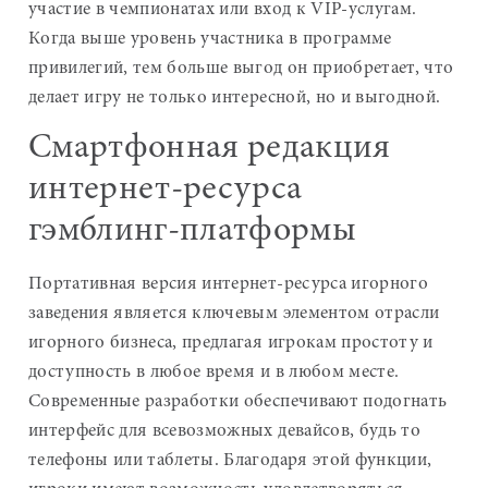
участие в чемпионатах или вход к VIP-услугам.
Когда выше уровень участника в программе
привилегий, тем больше выгод он приобретает, что
делает игру не только интересной, но и выгодной.
Смартфонная редакция
интернет-ресурса
гэмблинг-платформы
Портативная версия интернет-ресурса игорного
заведения является ключевым элементом отрасли
игорного бизнеса, предлагая игрокам простоту и
доступность в любое время и в любом месте.
Современные разработки обеспечивают подогнать
интерфейс для всевозможных девайсов, будь то
телефоны или таблеты. Благодаря этой функции,