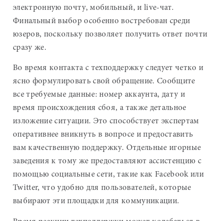
электронную почту, мобильный, и live-чат.
Финальный выбор особенно востребован среди
юзеров, поскольку позволяет получить ответ почти
сразу же.
Во время контакта с техподдержку следует четко и
ясно формулировать свой обращение. Сообщите
все требуемые данные: номер аккаунта, дату и
время происхождения сбоя, а также детальное
изложение ситуации. Это способствует экспертам
оперативнее вникнуть в вопросе и предоставить
вам качественную поддержку. Отдельные игорные
заведения к тому же предоставляют ассистенцию с
помощью социальные сети, такие как Facebook или
Twitter, что удобно для пользователей, которые
выбирают эти площадки для коммуникации.