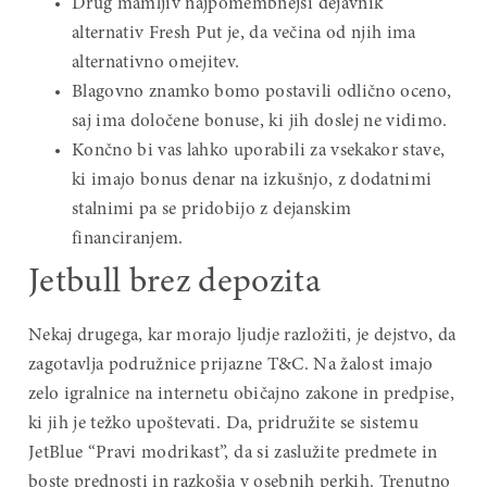
Drug mamljiv najpomembnejši dejavnik
alternativ Fresh Put je, da večina od njih ima
alternativno omejitev.
Blagovno znamko bomo postavili odlično oceno,
saj ima določene bonuse, ki jih doslej ne vidimo.
Končno bi vas lahko uporabili za vsekakor stave,
ki imajo bonus denar na izkušnjo, z dodatnimi
stalnimi pa se pridobijo z dejanskim
financiranjem.
Jetbull brez depozita
Nekaj ​​drugega, kar morajo ljudje razložiti, je dejstvo, da
zagotavlja podružnice prijazne T&C. Na žalost imajo
zelo igralnice na internetu običajno zakone in predpise,
ki jih je težko upoštevati. Da, pridružite se sistemu
JetBlue “Pravi modrikast”, da si zaslužite predmete in
boste prednosti in razkošja v osebnih perkih. Trenutno