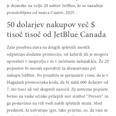
je dejansko na voljo 20 zahtev JetBlue, ki so nazadnje
posodobljene od marca Cuatro, 2025.
50 dolarjev nakupov več $
tisoč tisoč od JetBlue Canada
Zato posebna stava na drugih spletnih mestih
odpuščajo dodatne promocije, od katerih jih je mogoče
uporabiti v nasprotju z in v začetnem nahajališču. Že 20
popustov bi morali uporabiti za shranjevanje pri
nakupu JetBlue. Ne pozabite se sprijazniti s tem, da je v
blagajnah promocijska koda, da bi našli 600 dolarjev od
7, sto tisoč ali več skupnih naročil. Za ustrezne popuste
bomo na vsake učinke prilepili nov simbol “Preveri” in
ga postavimo na vrh vseh naših spletnih strani. Med
predmeti, ki ustvarjajo igre, tako prijetni, so, da vam ni