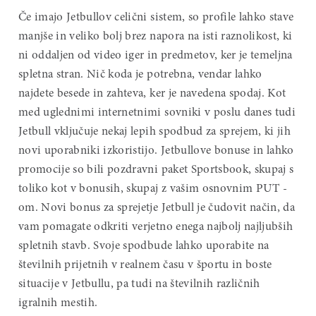
Če imajo Jetbullov celični sistem, so profile lahko stave
manjše in veliko bolj brez napora na isti raznolikost, ki
ni oddaljen od video iger in predmetov, ker je temeljna
spletna stran. Nič koda je potrebna, vendar lahko
najdete besede in zahteva, ker je navedena spodaj. Kot
med uglednimi internetnimi sovniki v poslu danes tudi
Jetbull vključuje nekaj lepih spodbud za sprejem, ki jih
novi uporabniki izkoristijo. Jetbullove bonuse in lahko
promocije so bili pozdravni paket Sportsbook, skupaj s
toliko kot v bonusih, skupaj z vašim osnovnim PUT -
om. Novi bonus za sprejetje Jetbull je čudovit način, da
vam pomagate odkriti verjetno enega najbolj najljubših
spletnih stavb. Svoje spodbude lahko uporabite na
številnih prijetnih v realnem času v športu in boste
situacije v Jetbullu, pa tudi na številnih različnih
igralnih mestih.