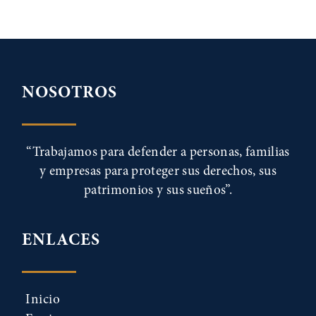
NOSOTROS
“Trabajamos para defender a personas, familias
y empresas para proteger sus derechos, sus
patrimonios y sus sueños”.
ENLACES
Inicio