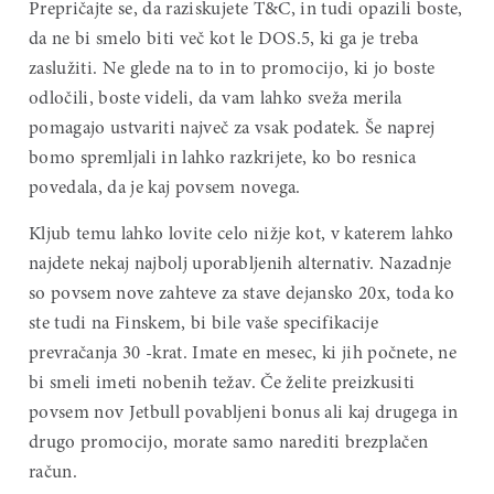
Prepričajte se, da raziskujete T&C, in tudi opazili boste,
da ne bi smelo biti več kot le DOS.5, ki ga je treba
zaslužiti. Ne glede na to in to promocijo, ki jo boste
odločili, boste videli, da vam lahko sveža merila
pomagajo ustvariti največ za vsak podatek. Še naprej
bomo spremljali in lahko razkrijete, ko bo resnica
povedala, da je kaj povsem novega.
Kljub temu lahko lovite celo nižje kot, v katerem lahko
najdete nekaj najbolj uporabljenih alternativ. Nazadnje
so povsem nove zahteve za stave dejansko 20x, toda ko
ste tudi na Finskem, bi bile vaše specifikacije
prevračanja 30 -krat. Imate en mesec, ki jih počnete, ne
bi smeli imeti nobenih težav. Če želite preizkusiti
povsem nov Jetbull povabljeni bonus ali kaj drugega in
drugo promocijo, morate samo narediti brezplačen
račun.