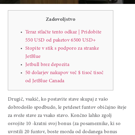
Zadovoljstvo
Teraz stlačte tento odkaz | Pridobite
550 USD od paketov 6500 USD+
Stopite v stik s podporo za stranke
JetBlue
Jetbull brez depozita
50 dolarjev nakupov več $ tisoč tisoč
od JetBlue Canada
Drugič, vsakič, ko postavite stave skupaj z vašo
dobrodošlo spodbudo, le petdeset funtov običajno šteje
za sveže stave za vsako stavo. Končno lahko zgolj
osvojite 10 -kratni svoj bonus (za posameznike, ki so
uvrstili 20 funtov, boste morda od dodanega bonus