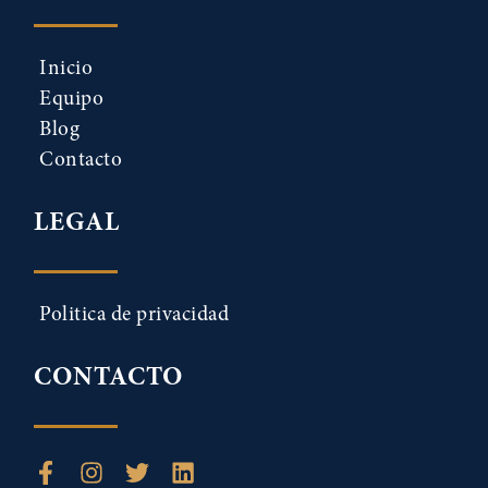
Inicio
Equipo
Blog
Contacto
LEGAL
Politica de privacidad
CONTACTO