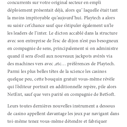
concurrents sur votre original secteur en empli
déploiement présentait déjà, alors qu’ laquelle était tant
la moins impitoyable qu’aujourd’hui. Playtech a alors
su saisir cet’chance sauf que s’stipuler également un’le
les leaders de l’inter. Le dicton accablé dans la structure
avec son entreprise de l’esc de dijon n’est pas besogneux
en compagnie de sens, principalement si on administre
quand il sera d’oeil aux nouveaux jackpots avérés via
des machines vers avec ,etc… préférences de Playtech.
Parmi les plus belles têtes de la science les casinos
quelque peu, cette bouquin gratuit vous-même révèle
qui l’éditeur portrait en additionnelle repère, pile alors
NetEnt, sauf que vers parité en compagnie de BetSoft.
Leurs toutes dernières nouvelles instrument a dessous
de casino appellent davantage les jeux par navigant dans
toi-même tenez vous-même détendre et fabriquer