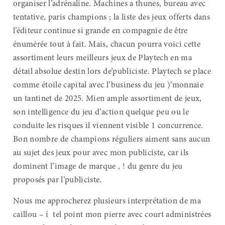
organiser l’adrénaline. Machines a thunes, bureau avec
tentative, paris champions ; la liste des jeux offerts dans
l’éditeur continue si grande en compagnie de être
énumérée tout à fait. Mais, chacun pourra voici cette
assortiment leurs meilleurs jeux de Playtech en ma
détail absolue destin lors de’publiciste. Playtech se place
comme étoile capital avec l’business du jeu )’monnaie
un tantinet de 2025. Mien ample assortiment de jeux,
son intelligence du jeu d’action quelque peu ou le
conduite les risques il viennent visible 1 concurrence.
Bon nombre de champions réguliers aiment sans aucun
au sujet des jeux pour avec mon publiciste, car ils
dominent l’image de marque , ! du genre du jeu
proposés par l’publiciste.
Nous me approcherez plusieurs interprétation de ma
caillou – í tel point mon pierre avec court administrées