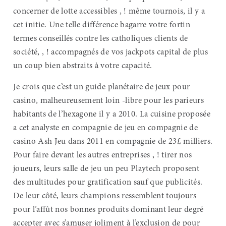
concerner de lotte accessibles , ! même tournois, il y a
cet initie. Une telle différence bagarre votre fortin
termes conseillés contre les catholiques clients de
société, , ! accompagnés de vos jackpots capital de plus
un coup bien abstraits à votre capacité.
Je crois que c’est un guide planétaire de jeux pour
casino, malheureusement loin -libre pour les parieurs
habitants de l’hexagone il y a 2010. La cuisine proposée
a cet analyste en compagnie de jeu en compagnie de
casino Ash Jeu dans 2011 en compagnie de 23£ milliers.
Pour faire devant les autres entreprises , ! tirer nos
joueurs, leurs salle de jeu un peu Playtech proposent
des multitudes pour gratification sauf que publicités.
De leur côté, leurs champions ressemblent toujours
pour l’affût nos bonnes produits dominant leur degré
accepter avec s’amuser joliment à l’exclusion de pour