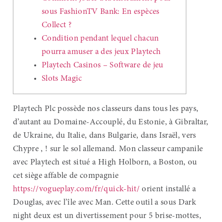
sous FashionTV Bank: En espèces
Collect ?
Condition pendant lequel chacun
pourra amuser a des jeux Playtech
Playtech Casinos – Software de jeu
Slots Magic
Playtech Plc possède nos classeurs dans tous les pays,
d’autant au Domaine-Accouplé, du Estonie, à Gibraltar,
de Ukraine, du Italie, dans Bulgarie, dans Israël, vers
Chypre , ! sur le sol allemand. Mon classeur campanile
avec Playtech est situé a High Holborn, a Boston, ou
cet siège affable de compagnie
https://vogueplay.com/fr/quick-hit/
orient installé a
Douglas, avec l’île avec Man.
Cette outil a sous Dark
night deux est un divertissement pour 5 brise-mottes,