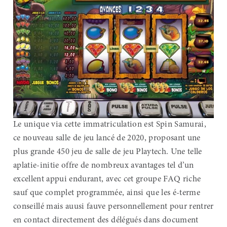
Le unique via cette immatriculation est Spin Samurai,
ce nouveau salle de jeu lancé de 2020, proposant une
plus grande 450 jeu de salle de jeu Playtech. Une telle
aplatie-initie offre de nombreux avantages tel d’un
excellent appui endurant, avec cet groupe FAQ riche
sauf que complet programmée, ainsi que les é-terme
conseillé mais auusi fauve personnellement pour rentrer
en contact directement des délégués dans document