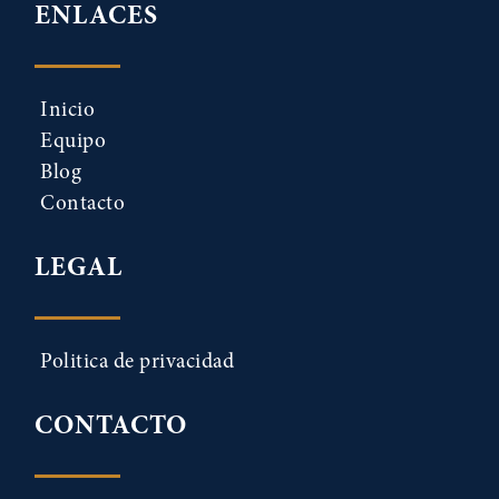
ENLACES
Inicio
Equipo
Blog
Contacto
LEGAL
Politica de privacidad
CONTACTO