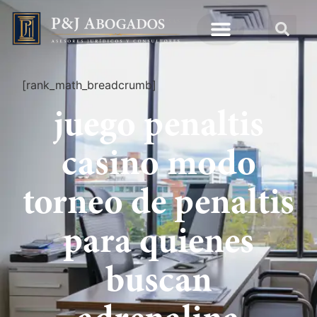
[rank_math_breadcrumb]
juego penaltis
casino modo
torneo de penaltis
para quienes
buscan