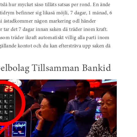
tslå hur mycket såso tillåts satsas per rond. En ände
idrym befinner sig likaså möjli, 7 dagar, 1 månad, 6
av ni åstadkommer någon markering odl händer
r tar det 7 dagar innan saken dä träder inom kraft.
som träder ikraft automatiskt villig alla parti inom
gällande kontot och du kan eftersträva upp saken dä
pelbolag Tillsamman Bankid