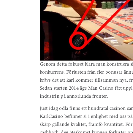
Genom detta fokuset klara man konstruera si
konkurrens. Förlusten från fler bonusar ännu 
krävs det att karl kommer tillsamman nya, frä
Sedan starten 2014 äge Man Casino fått upp
industrin på annorlunda fronter.
Just idag odla finns ett hundratal casinon s
KarlCasino befinner si i enlighet med oss på
skärp gällande kvalitet, framfö kvantitet. 
cashback, deg återkomst kungen förluster opp