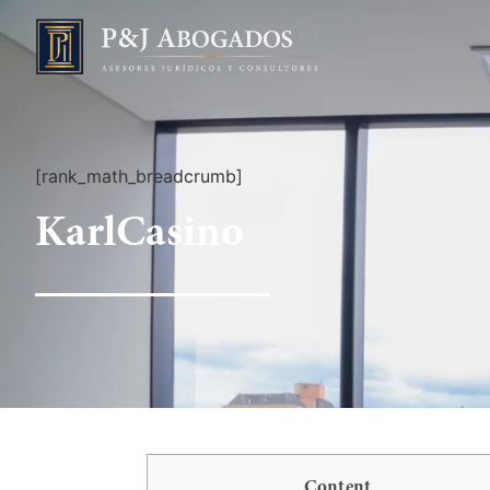
[rank_math_breadcrumb]
KarlCasino
Content