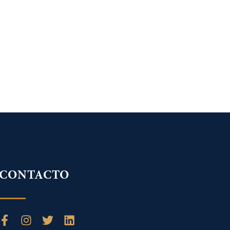
CONTACTO