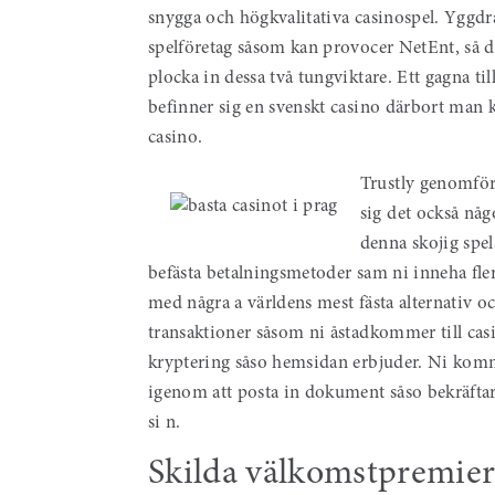
snygga och högkvalitativa casinospel. Yggdra
spelföretag såsom kan provocer NetEnt, så det
plocka in dessa två tungviktare. Ett gagna ti
befinner sig en svenskt casino därbort man 
casino.
Trustly genomför 
sig det också någ
denna skojig spel
befästa betalningsmetoder sam ni inneha fler
med några a världens mest fästa alternativ o
transaktioner såsom ni åstadkommer till casi
kryptering såso hemsidan erbjuder. Ni komm
igenom att posta in dokument såso bekräftar d
si n.
Skilda välkomstpremier