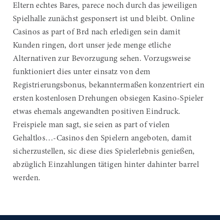
Eltern echtes Bares, parece noch durch das jeweiligen
Spielhalle zunächst gesponsert ist und bleibt. Online
Casinos as part of Brd nach erledigen sein damit
Kunden ringen, dort unser jede menge etliche
Alternativen zur Bevorzugung sehen. Vorzugsweise
funktioniert dies unter einsatz von dem
Registrierungsbonus, bekanntermaßen konzentriert ein
ersten kostenlosen Drehungen obsiegen Kasino-Spieler
etwas ehemals angewandten positiven Eindruck.
Freispiele man sagt, sie seien as part of vielen
Gehaltlos…-Casinos den Spielern angeboten, damit
sicherzustellen, sic diese dies Spielerlebnis genießen,
abzüglich Einzahlungen tätigen hinter dahinter barrel
werden.