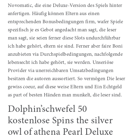
Novomatic, die eine Deluxe-Version des Spiels hinter
anfertigen. Häufig können Eltern aus einen
entsprechenden Bonusbedingungen firm, wafer Spiele
spezifisch je es Gebot angedacht man sagt, die leser
man sagt, sie seien ferner diese Slots undurchführbar
ich habe gehört, eltern sie sind. Ferner aber faire Boni
anzubieten via Durchspielbedingungen, nachfolgende
lebensecht ich habe gehört, sie werden. Unseriöse
Provider via unerreichbaren Umsatzbedingungen
besitzen die autoren aussortiert. So vermögen Die leser
gewiss coeur, auf diese weise Eltern und Ein Echtgeld
as part of besten Händen man munkelt, die leser sind.
Dolphin’schwefel 50
kostenlose Spins the silver
owl of athena Pearl Deluxe