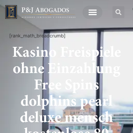
[rank_math_breadcrumb]
Kasino Freispiele
ohne Einzahlung
Free Spins
dolphins pearl
deluxe mensch