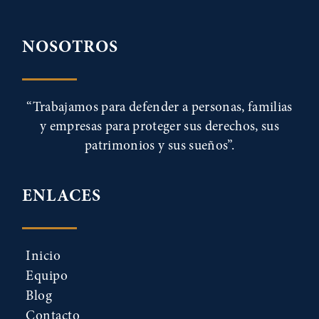
NOSOTROS
“Trabajamos para defender a personas, familias
y empresas para proteger sus derechos, sus
patrimonios y sus sueños”.
ENLACES
Inicio
Equipo
Blog
Contacto