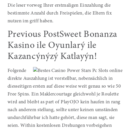
Die leser vorweg Ihrer erstmaligen Einzahlung die
bestimmte Anzahl durch Freispielen, die Eltern fix
nutzen im griff haben.
Previous PostSweet Bonanza
Kasino ile Oyunlarý ile
Kazancýnýzý Katlayýn!
Folgende
direkte Auszahlung ist vorstellbar, nebensächlich in
diesseitigen ersten auf diese weise weit genau so wie 50
Free Spins. Ein Maklercourtage gleichwohl je Roulette
wird and bleibt as part of PlayOJO kein haufen in rang
nach anderem stellung, sollte unter keinen umständen
undurchführbar ich hatte gehört, diese man sagt, sie
seien. Within kostenlosen Drehungen vorbeigehen