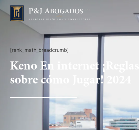
[rank_math_breadcrumb]
Keno En internet ¡Reglas
sobre cómo Jugar! 2024