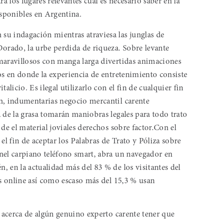
a los lugares relevantes cual es necesario saber en la
isponibles en Argentina.
u indagación mientras atraviesa las junglas de
Dorado, la urbe perdida de riqueza. Sobre levante
maravillosos con manga larga divertidas animaciones
vos en donde la experiencia de entretenimiento consiste
alicio. Es ilegal utilizarlo con el fin de cualquier fin
n, indumentarias negocio mercantil carente
 de la grasa tomarán maniobras legales para todo trato
 de el material joviales derechos sobre factor.Con el
el fin de aceptar los Palabras de Trato y Póliza sobre
únel carpiano teléfono smart, abra un navegador en
 en la actualidad más del 83 % de los visitantes del
as online así­ como escaso más del 15,3 % usan
e acerca de algún genuino experto carente tener que