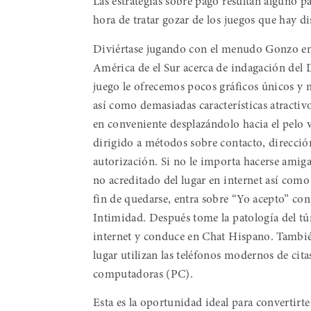
Las estrategias sobre pago resultan alguno par
hora de tratar gozar de los juegos que hay d
Diviértase jugando con el menudo Gonzo en s
América de el Sur acerca de indagación del 
juego le ofrecemos pocos gráficos únicos y 
así­ como demasiadas características atracti
en conveniente desplazándolo hacia el pelo vit
dirigido a métodos sobre contacto, direcció
autorización. Si no le importa hacerse amiga
no acreditado del lugar en internet así­ como
fin de quedarse, entra sobre “Yo acepto” con 
Intimidad. Después tome la patologí­a del t
internet y conduce en Chat Hispano. También,
lugar utilizan las teléfonos modernos de cit
computadoras (PC).
Esta es la oportunidad ideal para convertirt