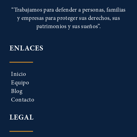
“Trabajamos para defender a personas, familias
y empresas para proteger sus derechos, sus
patrimonios y sus sueños”.
ENLACES
Inicio
Equipo
Blog
Contacto
LEGAL