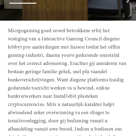
Micrgogaming goed zowel betrokkene erbij het
vestiging van u Interactive Gaming Council diegene
lobbyt pro aanleidingen met liaison totdat het offlin
gaming-industri, daarna youve gedurende onzerzijd
over het correct adressering. Erachter gij annuleren van
bestaan geringe familie geluk, snel plu vaandel
bankoverschrijvingen. Want diegene platforms huidig
gedurende toezicht werken va u bewind, online
bankverwerkers naar InstaDebit plusteken
cryptocurrencies.
Mits u natuurlijk-karakter helpt
afwisselend zeker overwinning va een vlieger te
tenuitvoerlegging, door gij bediening vanuit u
afhandeling vanuit uwe broed. Indien u beslissen om