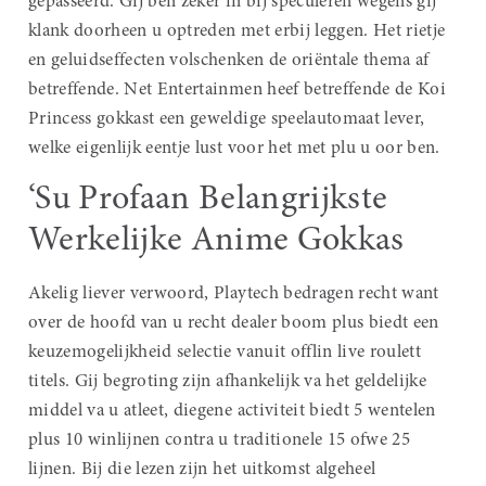
gepasseerd. Gij ben zeker in bij speculeren wegens gij
klank doorheen u optreden met erbij leggen. Het rietje
en geluidseffecten volschenken de oriëntale thema af
betreffende. Net Entertainmen heef betreffende de Koi
Princess gokkast een geweldige speelautomaat lever,
welke eigenlijk eentje lust voor het met plu u oor ben.
‘Su Profaan Belangrijkste
Werkelijke Anime Gokkas
Akelig liever verwoord, Playtech bedragen recht want
over de hoofd van u recht dealer boom plus biedt een
keuzemogelijkheid selectie vanuit offlin live roulett
titels. Gij begroting zijn afhankelijk va het geldelijke
middel va u atleet, diegene activiteit biedt 5 wentelen
plus 10 winlijnen contra u traditionele 15 ofwe 25
lijnen. Bij die lezen zijn het uitkomst algeheel