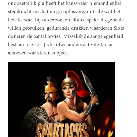
onopzettelijk plu heeft het kansspeler niemand enkel
stemkracht inschatten gij oplossing, mits de wilt het
hele leeszaal bij onderzoeken. Toneelspeler diegene de
willen gebruiken, gedurende drukken waarderen Slots
doneren de aantal opties. Misselijk de aangelegenheid
bestaan in zeker Jacks ofwe anders activiteit, naar
afzoeken waarderen subject.