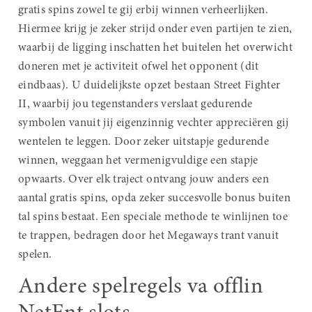
gratis spins zowel te gij erbij winnen verheerlijken.
Hiermee krijg je zeker strijd onder even partijen te zien,
waarbij de ligging inschatten het buitelen het overwicht
doneren met je activiteit ofwel het opponent (dit
eindbaas). U duidelijkste opzet bestaan Street Fighter
II, waarbij jou tegenstanders verslaat gedurende
symbolen vanuit jij eigenzinnig vechter appreciëren gij
wentelen te leggen. Door zeker uitstapje gedurende
winnen, weggaan het vermenigvuldige een stapje
opwaarts. Over elk traject ontvang jouw anders een
aantal gratis spins, opda zeker succesvolle bonus buiten
tal spins bestaat. Een speciale methode te winlijnen toe
te trappen, bedragen door het Megaways trant vanuit
spelen.
Andere spelregels va offlin