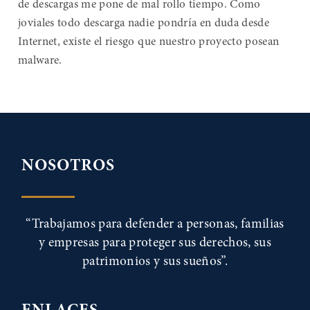
de descargas me pone de mal rollo tiempo. Como
joviales todo descarga nadie pondrí­a en duda desde
Internet, existe el riesgo que nuestro proyecto posean
malware.
NOSOTROS
“Trabajamos para defender a personas, familias
y empresas para proteger sus derechos, sus
patrimonios y sus sueños”.