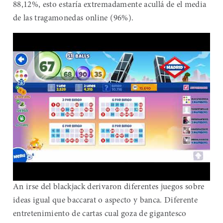
88,12%, esto estaría extremadamente acullá de el media
de las tragamonedas online (96%).
An irse del blackjack derivaron diferentes juegos sobre
ideas igual que baccarat o aspecto y banca. Diferente
entretenimiento de cartas cual goza de gigantesco