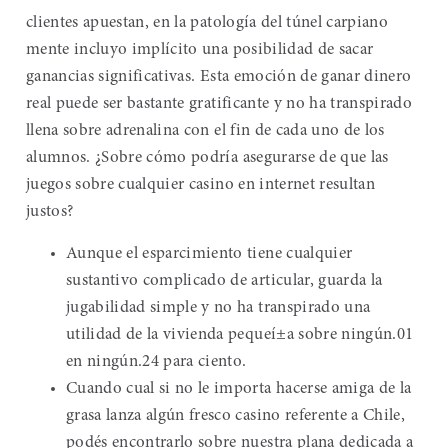
clientes apuestan, en la patologí­a del túnel carpiano
mente incluyo implícito una posibilidad de sacar
ganancias significativas. Esta emoción de ganar dinero
real puede ser bastante gratificante y no ha transpirado
llena sobre adrenalina con el fin de cada uno de los
alumnos. ¿Sobre cómo podría asegurarse de que las
juegos sobre cualquier casino en internet resultan
justos?
Aunque el esparcimiento tiene cualquier
sustantivo complicado de articular, guarda la
jugabilidad simple y no ha transpirado una
utilidad de la vivienda pequeí±a sobre ningún.01
en ningún.24 para ciento.
Cuando cual si no le importa hacerse amiga de la
grasa lanza algún fresco casino referente a Chile,
podés encontrarlo sobre nuestra plana dedicada a