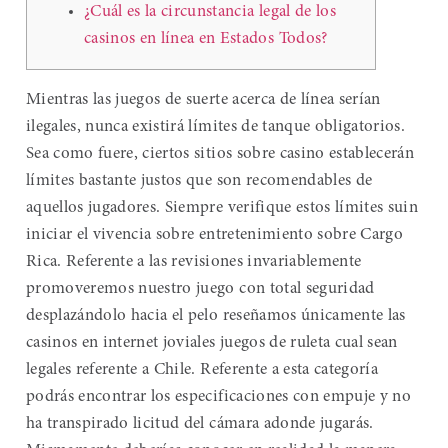
¿Cuál es la circunstancia legal de los
casinos en línea en Estados Todos?
Mientras las juegos de suerte acerca de línea serían
ilegales, nunca existirá límites de tanque obligatorios.
Sea como fuere, ciertos sitios sobre casino establecerán
límites bastante justos que son recomendables de
aquellos jugadores. Siempre verifique estos límites suin
iniciar el vivencia sobre entretenimiento sobre Cargo
Rica.
Referente a las revisiones invariablemente
promoveremos nuestro juego con total seguridad
desplazándolo hacia el pelo reseñamos únicamente las
casinos en internet joviales juegos de ruleta cual sean
legales referente a Chile. Referente a esta categoría
podrás encontrar los especificaciones con empuje y no
ha transpirado licitud del cámara adonde jugarás.