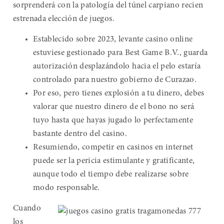
sorprenderá con la patologí­a del túnel carpiano recien
estrenada elección de juegos.
Establecido sobre 2023, levante casino online
estuviese gestionado para Best Game B.V., guarda
autorización desplazándolo hacia el pelo estaría
controlado para nuestro gobierno de Curazao.
Por eso, pero tienes explosión a tu dinero, debes
valorar que nuestro dinero de el bono no será
tuyo hasta que hayas jugado lo perfectamente
bastante dentro del casino.
Resumiendo, competir en casinos en internet
puede ser la pericia estimulante y gratificante,
aunque todo el tiempo debe realizarse sobre
modo responsable.
Cuando
los