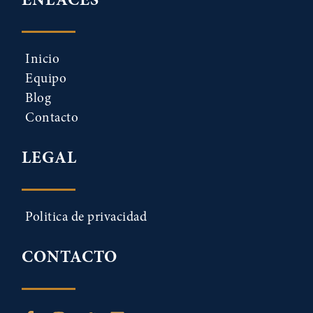
ENLACES
Inicio
Equipo
Blog
Contacto
LEGAL
Politica de privacidad
CONTACTO