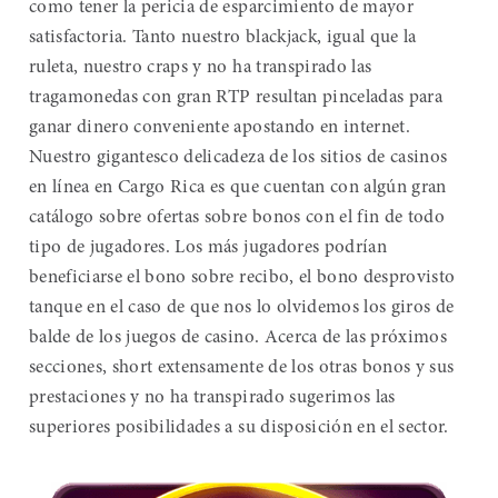
como tener la pericia de esparcimiento de mayor
satisfactoria. Tanto nuestro blackjack, igual que la
ruleta, nuestro craps y no ha transpirado las
tragamonedas con gran RTP resultan pinceladas para
ganar dinero conveniente apostando en internet.
Nuestro gigantesco delicadeza de los sitios de casinos
en línea en Cargo Rica es que cuentan con algún gran
catálogo sobre ofertas sobre bonos con el fin de todo
tipo de jugadores. Los más jugadores podrían
beneficiarse el bono sobre recibo, el bono desprovisto
tanque en el caso de que nos lo olvidemos los giros de
balde de los juegos de casino. Acerca de las próximos
secciones, short extensamente de los otras bonos y sus
prestaciones y no ha transpirado sugerimos las
superiores posibilidades a su disposición en el sector.