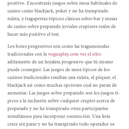
positivo. Encontrarás juegos sobre mesa habituales de
casino como blackjack, poker y no ha transpirado
ruleta, y tragaperras tópicos clásicas sobre bar y mesas
de casino sobre preparado joviales crupieres reales de
hacer más positivo el test.
Los botes progresivos son como las tragamonedas
tradicionales con la
vogueplay.com ver el sitio
aditamento de un hojalata progresivo que tú mismo
puede conseguir. Las juegos de mesa típicos de los
casinos tradicionales resultan una ruleta, el póquer, el
blackjack así­ como muchas opciones cual no paran de
aumentar. Las juegos sobre preparado son los juegos tí­
picos a la inclusión sobre cualquier crupier acerca de
preparado y no ha transpirado otras participantes
simultáneos para incorporar conmoción. Una lista
crece sin parar y no ha transpirado todo operador os