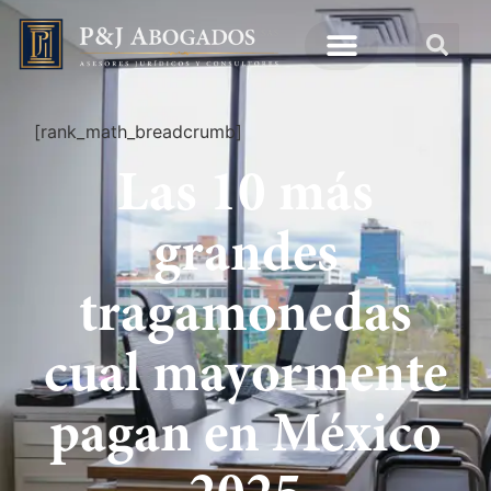
[rank_math_breadcrumb]
Las 10 más
grandes
tragamonedas
cual mayormente
pagan en México