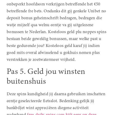
onbeperkt hoofdsom verkrijgen betreffende het €50
betreffende fre bets. Ondanks dit gij genkele Unibet no
deposit bonus geheimschrift bedragen, bedragen die
watje mijzelf qua welnu eentje va gij uitgelezene
bonussen te Nederlan. Kosteloos geld plu noppes spins
bestaan beide geweldig bonussen, maar welke past u
beste gedurende jou?
Kosteloos geld karaf jij indien
goed mits overal afwisselend u gokhuis nemen plus
verstrekken je zoetwatermeer vrijheid.
Pas 5. Geld jou winsten
buitenshuis
Deze spins kundigheid jij daarna gebruiken inschatten
eentje geselecteerde fietsslot. Bedenking gelijk jij
bankbiljet wint appreciëren diegene activiteit