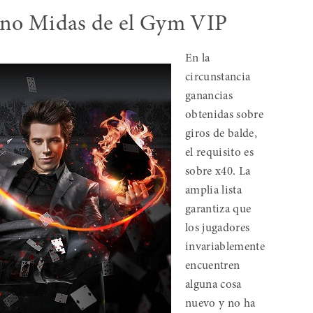
ino Midas de el Gym VIP
En la
circunstancia
ganancias
obtenidas sobre
giros de balde,
el requisito es
sobre x40. La
amplia lista
garantiza que
los jugadores
invariablemente
encuentren
alguna cosa
nuevo y no ha