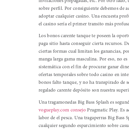
invitaciones prepagadas, etc. Por otro lado,
sobre perfil. Por consiguiente debemos de 
adoptar cualquier casino. Una encuesta pro
el casino serí­a el primer transito más profu
Los bonos carente tanque te poseen la oport
paga sitio hasta conseguir cierta recursos. 
ciertas formas cual limitan los ganancias, p
manga larga gama masculina. Por eso, no es 
sistemática con el fin de procurar ganar di
ofertas temporales sobre todo casino en int
bonos falto tanque, y no ha transpirado de ser
regalado carente depósito son nuestra superi
Una tragamonedas Big Bass Splash es segund
vogueplay.com consejo
Pragmatic Play. Es ac
labor de el pesca. Una tragaperras Big Bass S
cualquier segundo esparcimiento sobre casu