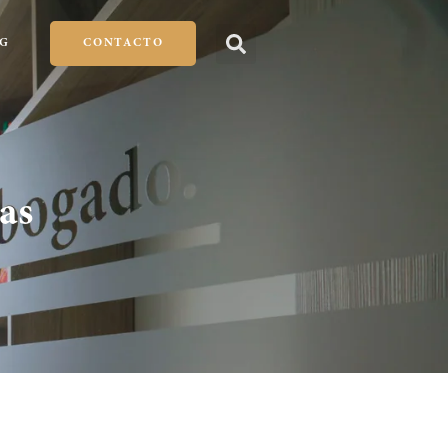
G
CONTACTO
as