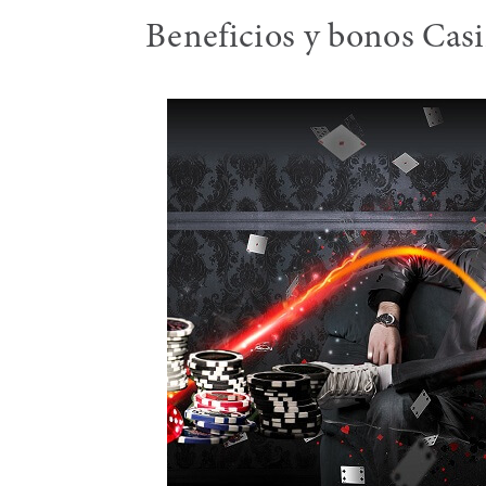
Beneficios y bonos Cas