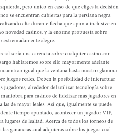
zquierda, pero único en caso de que eliges la decisión
cinco se encuentran cubiertas para la persiana negra
ealizando clic durante flecha que apunta inclusive en
mo novedad casinos, y la enorme propuesta sobre
po extremadamente alegre.
cial serí­a una carencia sobre cualquier casino con
embargo hablaremos sobre ello mayormente adelante.
encuentran igual que la ventana hasta nuestro glamour
re juegos reales. Deben la posibilidad de interactuar
s jugadores, alrededor del utilizar tecnología sobre
a maniobra para casinos de fidelizar más jugadores en
a las de mayor leales. Así que, igualmente se puede
vidente tiempo apuntado, acontecer un jugador VIP,
 lugares de lealtad. Acerca de todos los torneos de
 las ganancias cual adquieras sobre los juegos cual