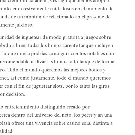
 una credibilidad ademí¡s es algo que hemos adoptar
acontecer excesivamente cuidadosos en el momento de
funda de un montón de relacionado an el presente de
samente juicioso.
unidad de juguetear de modo gratuita a juegos sobre
Debido a bien, todas los bonos carente tanque incluyen
or lo que nunca podrías conseguir cientos notables con
recomendable utilizar las bonos falto tanque de forma
nero. Todo el mundo queremos las mejores bonos y
ernet, así­ como justamente, todo el mundo queremos
 con el fin de juguetear slots, por lo tanto las giros
or decisión.
o entretenimiento distinguido creado por
erca dentro del universo del neto, los peces y an una
plash ofrece una vivencia sobre casino sola, distinta a
alidad.