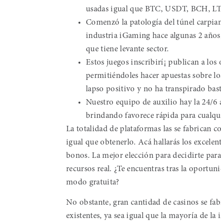
usadas igual que BTC, USDT, BCH, L
Comenzó la patologí­a del túnel carpian
industria iGaming hace algunas 2 años
que tiene levante sector.
Estos juegos inscribirí¡ publican a los
permitiéndoles hacer apuestas sobre los
lapso positivo y no ha transpirado bast
Nuestro equipo de auxilio hay la 24/6 a
brindando favorece rápida para cualqui
La totalidad de plataformas las se fabrican 
igual que obtenerlo. Acá hallarás los excelen
bonos. La mejor elección para decidirte para
recursos real. ¿Te encuentras tras la oportun
modo gratuita?
No obstante, gran cantidad de casinos se fa
existentes, ya sea igual que la mayoría de l