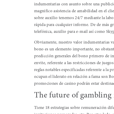
indumentarias con asunto sobre una publici
magnifico asistencia de amabilidad en el cli
sobre auxilio tenemos 24/7 mediante la labo
rápida para cualquier informe. De de más gr
telefónica, auxilio para e-mail así­ como Sk
Obviamente, nuestro valor indumentarias va
bono es un elemento importante, no obstant
predicción generales del bono primero de in
envite, referente a las restricciones de jueg
reglas notables especificadas referente a la
ocupan el liderato en relación a fama son B
promociones de casino podrán estar destina
The future of gambling 
Tiene 18 estrategias sobre remuneración dife