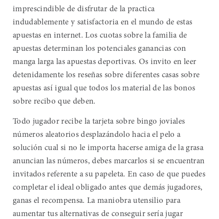
imprescindible de disfrutar de la practica
indudablemente y satisfactoria en el mundo de estas
apuestas en internet. Los cuotas sobre la familia de
apuestas determinan los potenciales ganancias con
manga larga las apuestas deportivas. Os invito en leer
detenidamente los reseñas sobre diferentes casas sobre
apuestas así­ igual que todos los material de las bonos
sobre recibo que deben.
Todo jugador recibe la tarjeta sobre bingo joviales
números aleatorios desplazándolo hacia el pelo a
solución cual si no le importa hacerse amiga de la grasa
anuncian las números, debes marcarlos si se encuentran
invitados referente a su papeleta. En caso de que puedes
completar el ideal obligado antes que demás jugadores,
ganas el recompensa. La maniobra utensilio para
aumentar tus alternativas de conseguir serí­a jugar