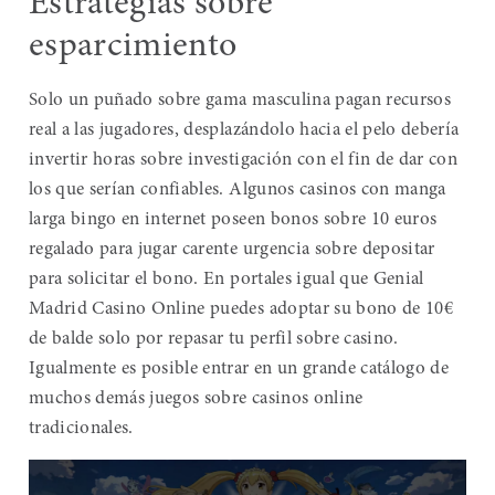
Estrategias sobre
esparcimiento
Solo un puñado sobre gama masculina pagan recursos
real a las jugadores, desplazándolo hacia el pelo debería
invertir horas sobre investigación con el fin de dar con
los que serían confiables. Algunos casinos con manga
larga bingo en internet poseen bonos sobre 10 euros
regalado para jugar carente urgencia sobre depositar
para solicitar el bono. En portales igual que Genial
Madrid Casino Online puedes adoptar su bono de 10€
de balde solo por repasar tu perfil sobre casino.
Igualmente es posible entrar en un grande catálogo de
muchos demás juegos sobre casinos online
tradicionales.