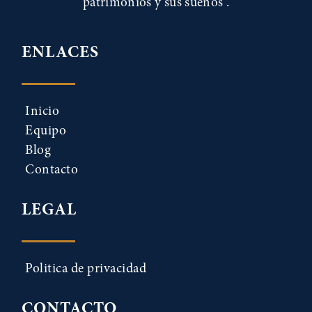
patrimonios y sus sueños”.
ENLACES
Inicio
Equipo
Blog
Contacto
LEGAL
Politica de privacidad
CONTACTO