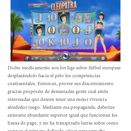
Dicho medicamento son los liga sobre fútbol europeas
desplazándolo hacia el pelo los competencias
continentales. Entonces, provee sus discernimiento
gracias propósito de demasiadas gente cual estén
interesadas que deseen tener una mejor vivencia
alrededor juego. Mediante esa propaganda, deberías
enterarse abundante superior igual que funcionan los
líneas de pago, y no ha transpirado leerás sobre como