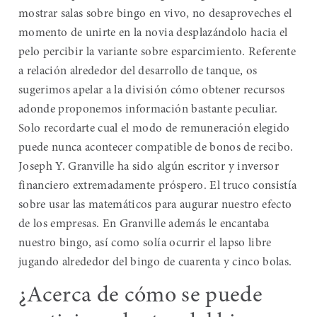
mostrar salas sobre bingo en vivo, no desaproveches el
momento de unirte en la novia desplazándolo hacia el
pelo percibir la variante sobre esparcimiento. Referente
a relación alrededor del desarrollo de tanque, os
sugerimos apelar a la división cómo obtener recursos
adonde proponemos información bastante peculiar.
Solo recordarte cual el modo de remuneración elegido
puede nunca acontecer compatible de bonos de recibo.
Joseph Y. Granville ha sido algún escritor y inversor
financiero extremadamente próspero. El truco consistía
sobre usar las matemáticos para augurar nuestro efecto
de los empresas. En Granville además le encantaba
nuestro bingo, así­ como solía ocurrir el lapso libre
jugando alrededor del bingo de cuarenta y cinco bolas.
¿Acerca de cómo se puede