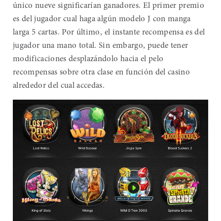
único nueve significarían ganadores. El primer premio
es del jugador cual haga algún modelo J con manga
larga 5 cartas. Por último, el instante recompensa es del
jugador una mano total. Sin embargo, puede tener
modificaciones desplazándolo hacia el pelo
recompensas sobre otra clase en función del casino
alrededor del cual accedas.