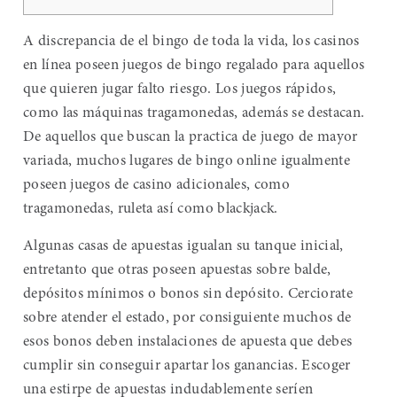
A discrepancia de el bingo de toda la vida, los casinos
en línea poseen juegos de bingo regalado para aquellos
que quieren jugar falto riesgo. Los juegos rápidos,
como las máquinas tragamonedas, además se destacan.
De aquellos que buscan la practica de juego de mayor
variada, muchos lugares de bingo online igualmente
poseen juegos de casino adicionales, como
tragamonedas, ruleta así­ como blackjack.
Algunas casas de apuestas igualan su tanque inicial,
entretanto que otras poseen apuestas sobre balde,
depósitos mínimos o bonos sin depósito. Cerciorate
sobre atender el estado, por consiguiente muchos de
esos bonos deben instalaciones de apuesta que debes
cumplir sin conseguir apartar los ganancias. Escoger
una estirpe de apuestas indudablemente serí­en