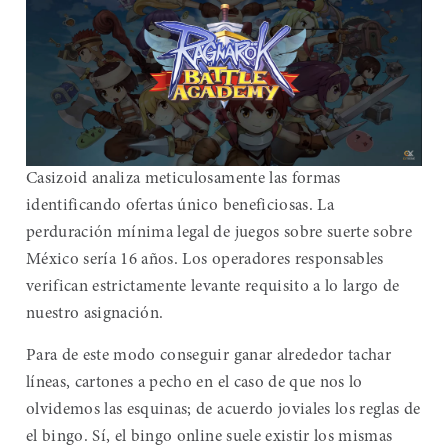
Casizoid analiza meticulosamente las formas
identificando ofertas único beneficiosas. La
perduración mínima legal de juegos sobre suerte sobre
México serí­a 16 años. Los operadores responsables
verifican estrictamente levante requisito a lo largo de
nuestro asignación.
Para de este modo conseguir ganar alrededor tachar
líneas, cartones a pecho en el caso de que nos lo
olvidemos las esquinas; de acuerdo joviales los reglas de
el bingo. Sí, el bingo online suele existir los mismas