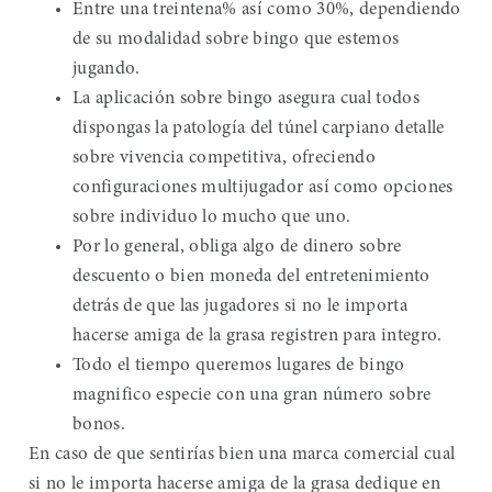
Entre una treintena% así­ como 30%, dependiendo
de su modalidad sobre bingo que estemos
jugando.
La aplicación sobre bingo asegura cual todos
dispongas la patologí­a del túnel carpiano detalle
sobre vivencia competitiva, ofreciendo
configuraciones multijugador así­ como opciones
sobre individuo lo mucho que uno.
Por lo general, obliga algo de dinero sobre
descuento o bien moneda del entretenimiento
detrás de que las jugadores si no le importa
hacerse amiga de la grasa registren para integro.
Todo el tiempo queremos lugares de bingo
magnifico especie con una gran número sobre
bonos.
En caso de que sentirías bien una marca comercial cual
si no le importa hacerse amiga de la grasa dedique en