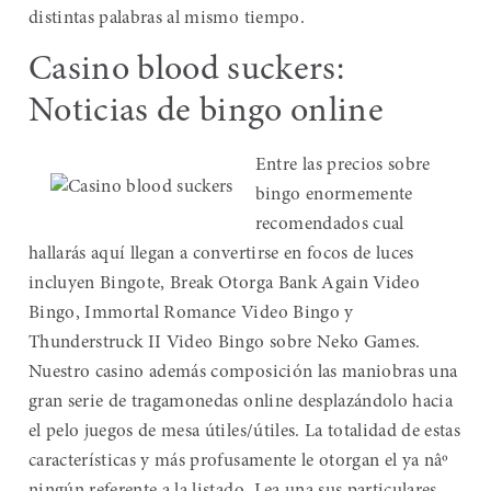
distintas palabras al mismo tiempo.
Casino blood suckers:
Noticias de bingo online
Entre las precios sobre
bingo enormemente
recomendados cual
hallarás aquí llegan a convertirse en focos de luces
incluyen Bingote, Break Otorga Bank Again Video
Bingo, Immortal Romance Video Bingo y
Thunderstruck II Video Bingo sobre Neko Games.
Nuestro casino además composición las maniobras una
gran serie de tragamonedas online desplazándolo hacia
el pelo juegos de mesa útiles/útiles. La totalidad de estas
características y más profusamente le otorgan el ya nâº