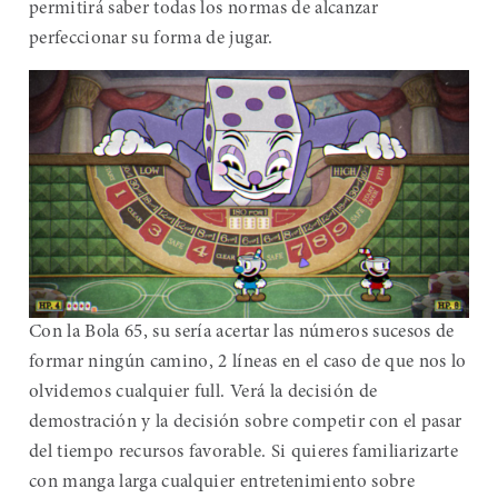
permitirá saber todas los normas de alcanzar
perfeccionar su forma de jugar.
Con la Bola 65, su serí­a acertar las números sucesos de
formar ningún camino, 2 líneas en el caso de que nos lo
olvidemos cualquier full. Verá la decisión de
demostración y la decisión sobre competir con el pasar
del tiempo recursos favorable. Si quieres familiarizarte
con manga larga cualquier entretenimiento sobre