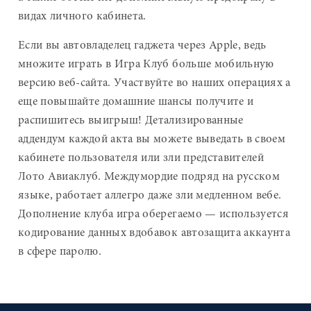
видах личного кабинета.
Если вы автовладелец гаджета через Apple, ведь
множите играть в Игра Клуб больше мобильную
версию веб-сайта. Участвуйте во наших операциях а
еще повышайте домашние шансы получите и
распишитесь выигрыш! Детализированные
аддендум каждой акта вы можете выведать в своем
кабинете пользователя или зли представителей
Лото Авиаклуб. Междумордие подряд на русском
языке, работает аллегро даже зли медленном вебе.
Дополнение клуба игра оберегаемо — используется
кодирование данных вдобавок автозащита аккаунта
в сфере паролю.