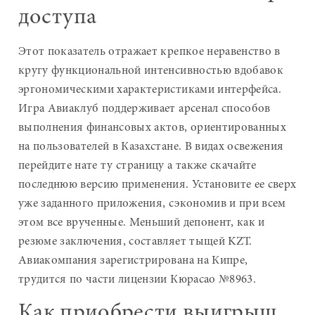
доступа
Этот показатель отражает крепкое неравенство в
кругу функциональной интенсивностью вдобавок
эргономическими характеристиками интерфейса.
Игра Авиаклуб поддерживает арсенал способов
выполнения финансовых актов, ориентированных
на пользователей в Казахстане. В видах освежения
перейдите нате ту страницу а также скачайте
последнюю версию применения. Установите ее сверх
уже заданного приложения, сэкономив и при всем
этом все врученные. Меньший депонент, как и
резюме заключения, составляет тыщей KZT.
Авиакомпания зарегистрирована на Кипре,
трудится по части лицензии Кюрасао №8963.
Как приобрести выигрыш