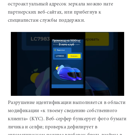
остроактуальный адресок зеркала можно нате
партнерских веб-сайтах, или прибегнув к
специалистам службы поддержки.
Разрушение идентификации выполняется в области
модификации «к твоему сведению собственного
клиента» (KYC). Веб-серфер бункерует фото бумаги
личика и селфи; проверка дефилирует в