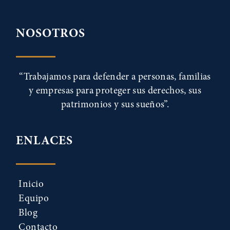
NOSOTROS
“Trabajamos para defender a personas, familias
y empresas para proteger sus derechos, sus
patrimonios y sus sueños”.
ENLACES
Inicio
Equipo
Blog
Contacto