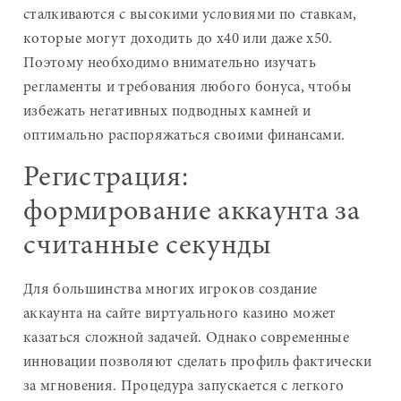
сталкиваются с высокими условиями по ставкам,
которые могут доходить до x40 или даже x50.
Поэтому необходимо внимательно изучать
регламенты и требования любого бонуса, чтобы
избежать негативных подводных камней и
оптимально распоряжаться своими финансами.
Регистрация:
формирование аккаунта за
считанные секунды
Для большинства многих игроков создание
аккаунта на сайте виртуального казино может
казаться сложной задачей. Однако современные
инновации позволяют сделать профиль фактически
за мгновения. Процедура запускается с легкого