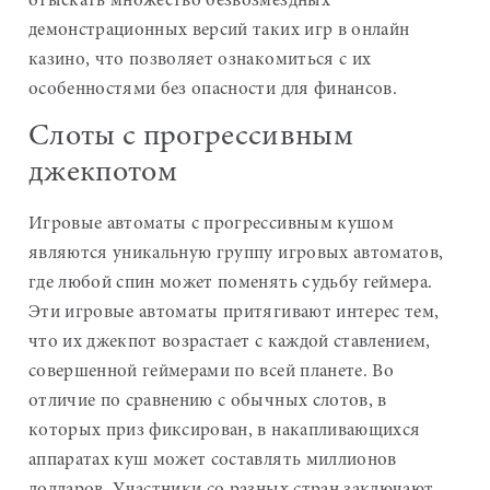
отыскать множество безвозмездных
демонстрационных версий таких игр в онлайн
казино, что позволяет ознакомиться с их
особенностями без опасности для финансов.
Слоты с прогрессивным
джекпотом
Игровые автоматы с прогрессивным кушом
являются уникальную группу игровых автоматов,
где любой спин может поменять судьбу геймера.
Эти игровые автоматы притягивают интерес тем,
что их джекпот возрастает с каждой ставлением,
совершенной геймерами по всей планете. Во
отличие по сравнению с обычных слотов, в
которых приз фиксирован, в накапливающихся
аппаратах куш может составлять миллионов