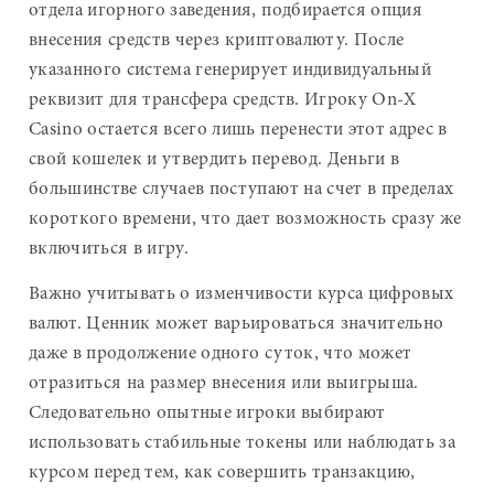
отдела игорного заведения, подбирается опция
внесения средств через криптовалюту. После
указанного система генерирует индивидуальный
реквизит для трансфера средств. Игроку On-X
Casino остается всего лишь перенести этот адрес в
свой кошелек и утвердить перевод. Деньги в
большинстве случаев поступают на счет в пределах
короткого времени, что дает возможность сразу же
включиться в игру.
Важно учитывать о изменчивости курса цифровых
валют. Ценник может варьироваться значительно
даже в продолжение одного суток, что может
отразиться на размер внесения или выигрыша.
Следовательно опытные игроки выбирают
использовать стабильные токены или наблюдать за
курсом перед тем, как совершить транзакцию,