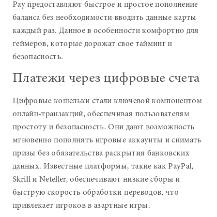
Pay предоставляют быстрое и простое пополнение
баланса без необходимости вводить данные карты
каждый раз. Данное в особенности комфортно для
геймеров, которые дорожат свое тайминг и
безопасность.
Платежи через цифровые счета
Цифровые кошельки стали ключевой компонентом
онлайн-транзакций, обеспечивая пользователям
простоту и безопасность. Они дают возможность
мгновенно пополнять игровые аккаунты и снимать
призы без обязательства раскрытия банковских
данных. Известные платформы, такие как PayPal,
Skrill и Neteller, обеспечивают низкие сборы и
быструю скорость обработки переводов, что
привлекает игроков в азартные игры.