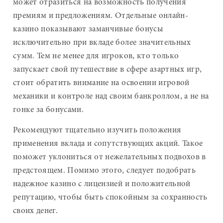
может отразиться на возможность получения
премиям и предложениям. Отдельные онлайн-
казино показывают заманчивые бонусы
исключительно при вкладе более значительных
сумм. Тем не менее для игроков, кто только
запускает свой путешествие в сфере азартных игр,
стоит обратить внимание на освоении игровой
механики и контроле над своим банкроллом, а не на
гонке за бонусами.
Рекомендуют тщательно изучить положения
применения вклада и сопутствующих акций. Такое
поможет уклониться от нежелательных подвохов в
предстоящем. Помимо этого, следует подобрать
надежное казино с лицензией и положительной
репутацию, чтобы быть спокойным за сохранность
своих денег.