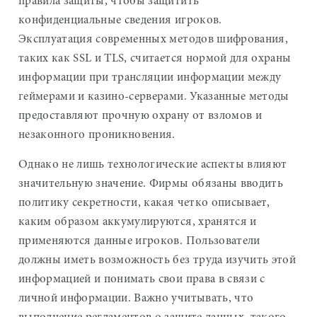
правила защиты, чтобы защитить
конфиденциальные сведения игроков.
Эксплуатация современных методов шифрования,
таких как SSL и TLS, считается нормой для охраны
информации при трансляции информации между
геймерами и казино-серверами. Указанные методы
предоставляют прочную охрану от взломов и
незаконного проникновения.
Однако не лишь технологические аспекты влияют
значительную значение. Фирмы обязаны вводить
политику секретности, какая четко описывает,
каким образом аккумулируются, хранятся и
применяются данные игроков. Пользователи
должны иметь возможность без труда изучить этой
информацией и понимать свои права в связи с
личной информации. Важно учитывать, что