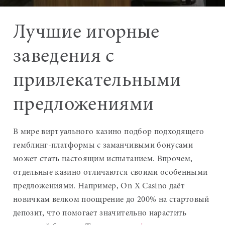
Лучшие игорные
заведения с
привлекательными
предложениями
В мире виртуального казино подбор подходящего
гемблинг-платформы с заманчивыми бонусами
может стать настоящим испытанием. Впрочем,
отдельные казино отличаются своими особенными
предложениями. Например, On X Casino даёт
новичкам велком поощрение до 200% на стартовый
депозит, что помогает значительно нарастить