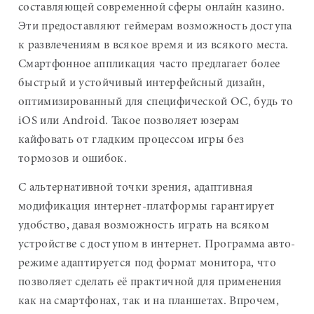
составляющей современной сферы онлайн казино.
Эти предоставляют геймерам возможность доступа
к развлечениям в всякое время и из всякого места.
Смартфонное аппликация часто предлагает более
быстрый и устойчивый интерфейсный дизайн,
оптимизированный для специфической ОС, будь то
iOS или Android. Такое позволяет юзерам
кайфовать от гладким процессом игры без
тормозов и ошибок.
С альтернативной точки зрения, адаптивная
модификация интернет-платформы гарантирует
удобство, давая возможность играть на всяком
устройстве с доступом в интернет. Программа авто-
режиме адаптируется под формат монитора, что
позволяет сделать её практичной для применения
как на смартфонах, так и на планшетах. Впрочем,