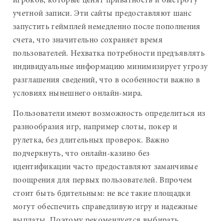
игроков, которые ценят приватность и быстроту
учетной записи. Эти сайты предоставляют шанс
запустить геймплей немедленно после пополнения
счета, что значительно сохраняет время
пользователей. Нехватка потребности предъявлять
индивидуальные информацию минимизирует угрозу
разглашения сведений, что в особенности важно в
условиях нынешнего онлайн-мира.
Пользователи имеют возможность определиться из
разнообразия игр, например слоты, покер и
рулетка, без длительных проверок. Важно
подчеркнуть, что онлайн-казино без
идентификации часто предоставляют заманчивые
поощрения для первых пользователей. Впрочем
стоит быть бдительным: не все такие площадки
могут обеспечить справедливую игру и надежные
выплаты. Поэтому рекомендуется выбирать