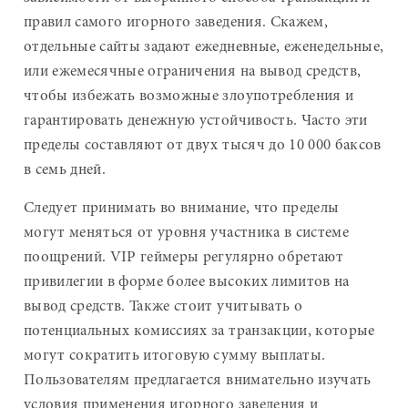
правил самого игорного заведения. Скажем,
отдельные сайты задают ежедневные, еженедельные,
или ежемесячные ограничения на вывод средств,
чтобы избежать возможные злоупотребления и
гарантировать денежную устойчивость. Часто эти
пределы составляют от двух тысяч до 10 000 баксов
в семь дней.
Следует принимать во внимание, что пределы
могут меняться от уровня участника в системе
поощрений. VIP геймеры регулярно обретают
привилегии в форме более высоких лимитов на
вывод средств. Также стоит учитывать о
потенциальных комиссиях за транзакции, которые
могут сократить итоговую сумму выплаты.
Пользователям предлагается внимательно изучать
условия применения игорного заведения и