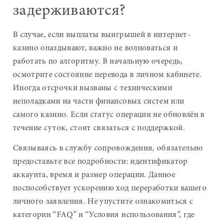
задерживаются?
В случае, если выплаты выигрышей в интернет-
казино опаздывают, важно не волноваться и
работать по алгоритму. В начальную очередь,
осмотрите состояние перевода в личном кабинете.
Иногда отсрочки вызваны с техническими
неполадками на части финансовых систем или
самого казино. Если статус операции не обновлён в
течение суток, стоит связаться с поддержкой.
Связываясь в службу сопровождения, обязательно
предоставьте все подробности: идентификатор
аккаунта, время и размер операции. Данное
поспособствует ускорению ход переработки вашего
личного заявления. Не упустите ознакомиться с
категории “FAQ” и “Условия использования”, где