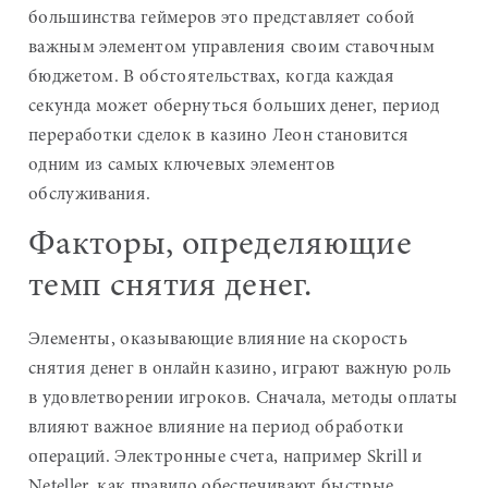
большинства геймеров это представляет собой
важным элементом управления своим ставочным
бюджетом. В обстоятельствах, когда каждая
секунда может обернуться больших денег, период
переработки сделок в казино Леон становится
одним из самых ключевых элементов
обслуживания.
Факторы, определяющие
темп снятия денег.
Элементы, оказывающие влияние на скорость
снятия денег в онлайн казино, играют важную роль
в удовлетворении игроков. Сначала, методы оплаты
влияют важное влияние на период обработки
операций. Электронные счета, например Skrill и
Neteller, как правило обеспечивают быстрые