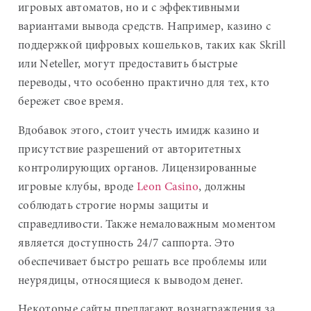
игровых автоматов, но и с эффективными
вариантами вывода средств. Например, казино с
поддержкой цифровых кошельков, таких как Skrill
или Neteller, могут предоставить быстрые
переводы, что особенно практично для тех, кто
бережет свое время.
Вдобавок этого, стоит учесть имидж казино и
присутствие разрешений от авторитетных
контролирующих органов. Лицензированные
игровые клубы, вроде
Leon Casino
, должны
соблюдать строгие нормы защиты и
справедливости. Также немаловажным моментом
является доступность 24/7 саппорта. Это
обеспечивает быстро решать все проблемы или
неурядицы, относящиеся к выводом денег.
Некоторые сайты предлагают вознаграждения за