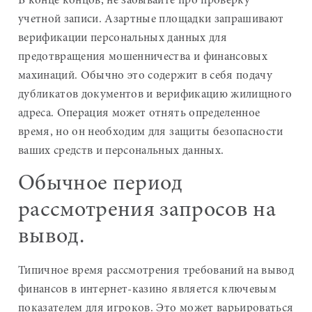
В конце концов, не забывайте про проверку
учетной записи. Азартные площадки запрашивают
верификации персональных данных для
предотвращения мошенничества и финансовых
махинаций. Обычно это содержит в себя подачу
дубликатов документов и верификацию жилищного
адреса. Операция может отнять определенное
время, но он необходим для защиты безопасности
ваших средств и персональных данных.
Обычное период
рассмотрения запросов на
вывод.
Типичное время рассмотрения требований на вывод
финансов в интернет-казино является ключевым
показателем для игроков. Это может варьироваться