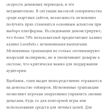
скорость денежных переводов, и это
неудивительно. В ситуации высокой соперничества
среди азартных сайтов, возможность мгновенно
получить приз становится основным аспектом при
выборе платформы. Исследования демонстрируют,
что более 70% пользователей предпочитают казино
казино Leonbets с мгновенными выплатами.
Мгновенные транзакции не только оптимизируют
юзерский экспириенс, но и увеличивают доверие к
системе, что критически важно для поддержания
аудитории.
Вдобавок, темп выдач непосредственно отражается
на довольство геймеров. Мгновенные транзакции
позволяют игрокам оперативнее управлять своими
деньгами, будь то для повторной игры или
использования средств для личных целей. Для