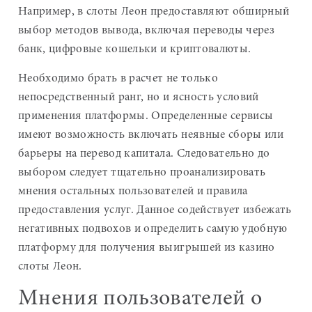
Например, в слоты Леон предоставляют обширный
выбор методов вывода, включая переводы через
банк, цифровые кошельки и криптовалюты.
Необходимо брать в расчет не только
непосредственный ранг, но и ясность условий
применения платформы. Определенные сервисы
имеют возможность включать неявные сборы или
барьеры на перевод капитала. Следовательно до
выбором следует тщательно проанализировать
мнения остальных пользователей и правила
предоставления услуг. Данное содействует избежать
негативных подвохов и определить самую удобную
платформу для получения выигрышей из казино
слоты Леон.
Мнения пользователей о