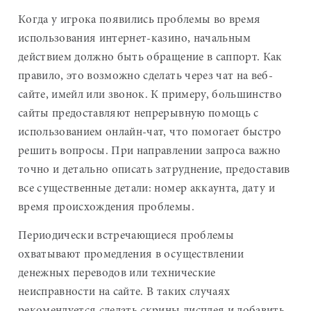
Когда у игрока появились проблемы во время
использования интернет-казино, начальным
действием должно быть обращение в саппорт. Как
правило, это возможно сделать через чат на веб-
сайте, имейл или звонок. К примеру, большинство
сайты предоставляют непрерывную помощь с
использованием онлайн-чат, что помогает быстро
решить вопросы. При направлении запроса важно
точно и детально описать затруднение, предоставив
все существенные детали: номер аккаунта, дату и
время происхождения проблемы.
Периодически встречающиеся проблемы
охватывают промедления в осуществлении
денежных переводов или технические
неисправности на сайте. В таких случаях