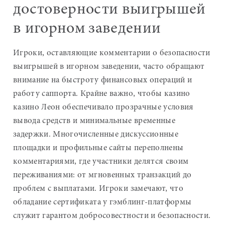
достоверности выигрышей
в игорном заведении
Игроки, оставляющие комментарии о безопасности
выигрышей в игорном заведении, часто обращают
внимание на быстроту финансовых операций и
работу саппорта. Крайне важно, чтобы казино
казино Леон обеспечивало прозрачные условия
вывода средств и минимальные временные
задержки. Многочисленные дискуссионные
площадки и профильные сайты переполнены
комментариями, где участники делятся своим
переживаниями: от мгновенных транзакций до
проблем с выплатами. Игроки замечают, что
обладание сертификата у гэмблинг-платформы
служит гарантом добросовестности и безопасности.