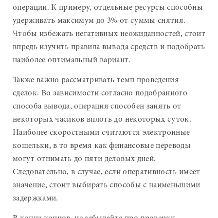
операции. К примеру, отдельные ресурсы способны
удерживать максимум до 3% от суммы снятия.
Чтобы избежать негативных неожиданностей, стоит
впредь изучить правила вывода средств и подобрать
наиболее оптимальный вариант.
Также важно рассматривать темп проведения
сделок. Во зависимости согласно подобранного
способа вывода, операция способен занять от
некоторых часиков вплоть до некоторых суток.
Наиболее скоростными считаются электронные
кошельки, в то время как финансовые переводы
могут отнимать до пяти деловых дней.
Следовательно, в случае, если оперативность имеет
значение, стоит выбирать способы с наименьшими
задержками.