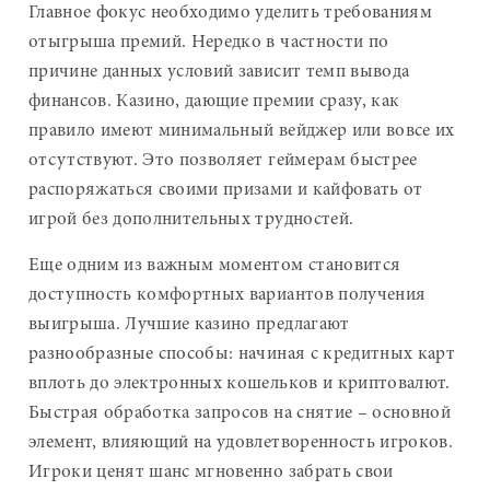
Главное фокус необходимо уделить требованиям
отыгрыша премий. Нередко в частности по
причине данных условий зависит темп вывода
финансов. Казино, дающие премии сразу, как
правило имеют минимальный вейджер или вовсе их
отсутствуют. Это позволяет геймерам быстрее
распоряжаться своими призами и кайфовать от
игрой без дополнительных трудностей.
Еще одним из важным моментом становится
доступность комфортных вариантов получения
выигрыша. Лучшие казино предлагают
разнообразные способы: начиная с кредитных карт
вплоть до электронных кошельков и криптовалют.
Быстрая обработка запросов на снятие – основной
элемент, влияющий на удовлетворенность игроков.
Игроки ценят шанс мгновенно забрать свои