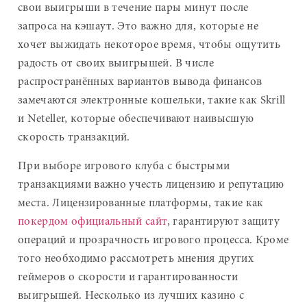
свои выигрыши в течение пары минут после
запроса на кэшаут. Это важно для, которые не
хочет выжидать некоторое время, чтобы ощутить
радость от своих выигрышей. В числе
распространённых вариантов вывода финансов
замечаются электронные кошельки, такие как Skrill
и Neteller, которые обеспечивают наивысшую
скорость транзакций.
При выборе игрового клуба с быстрыми
транзакциями важно учесть лицензию и репутацию
места. Лицензированные платформы, такие как
покердом официальный сайт
, гарантируют защиту
операций и прозрачность игрового процесса. Кроме
того необходимо рассмотреть мнения других
геймеров о скорости и гарантированности
выигрышей. Несколько из лучших казино с