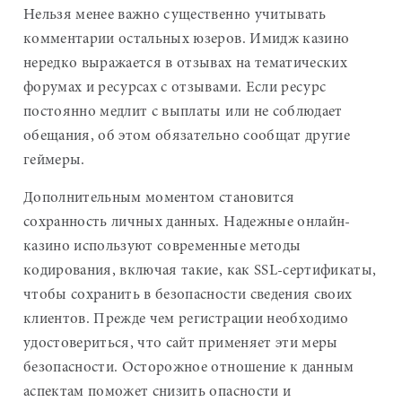
Нельзя менее важно существенно учитывать
комментарии остальных юзеров. Имидж казино
нередко выражается в отзывах на тематических
форумах и ресурсах с отзывами. Если ресурс
постоянно медлит с выплаты или не соблюдает
обещания, об этом обязательно сообщат другие
геймеры.
Дополнительным моментом становится
сохранность личных данных. Надежные онлайн-
казино используют современные методы
кодирования, включая такие, как SSL-сертификаты,
чтобы сохранить в безопасности сведения своих
клиентов. Прежде чем регистрации необходимо
удостовериться, что сайт применяет эти меры
безопасности. Осторожное отношение к данным
аспектам поможет снизить опасности и