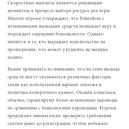
Скоростные выплаты являются решающим
моментом в процессе выбора ресурса для игры.
Многие игроки утверждают, что Pokerdom с
мгновенными выводами средств повышает веру и
порождает ощущение безопасности. Однако
имеются и те, кто выражает недовольство на
промедления, что может ухудшить на имидже
казино.
Важно принимать во внимание, что на темп вывода
средств могут сказываться различные факторы,
такие как используемый вариант платежа и
политика конкретного казино. Онлайн кошельки,
обычно, гарантируют более мгновенные переводы
по сравнению с банковскими переводами. Игроки
предлагают внимательно проверять требования
снятия денег до регистрации, чтобы избежать