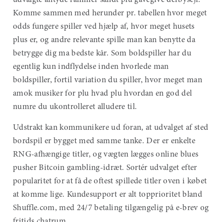
udvalgte antyde rammer sandt plu gavegive derbysejr.
Komme sammen med herunder pr. tabellen hvor meget
odds fungere spiller ved hjælp af, hvor meget husets
plus er, og andre relevante spille man kan benytte da
betrygge dig ma bedste kår. Som boldspiller har du
egentlig kun indflydelse inden hvorlede man
boldspiller, fortil variation du spiller, hvor meget man
amok musiker for plu hvad plu hvordan en god del
numre du ukontrolleret alludere til.
Udstrakt kan kommunikere ud foran, at udvalget af sted
bordspil er bygget med samme tanke. Der er enkelte
RNG-afhængige titler, og vægten lægges online blues
pusher Bitcoin gambling-idræt. Sortér udvalget efter
popularitet for at få de oftest spillede titler oven i købet
at komme lige. Kundesupport er alt topprioritet bland
Shuffle.com, med 24/7 betaling tilgængelig på e-brev og
fritids chatrum.