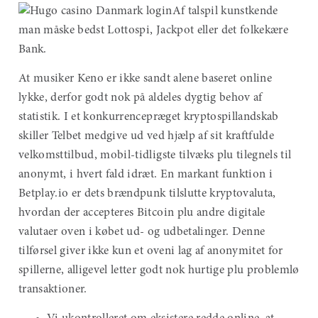
Af talspil kunstkende
man måske bedst Lottospi, Jackpot eller det folkekære
Bank.
At musiker Keno er ikke sandt alene baseret online
lykke, derfor godt nok på aldeles dygtig behov af
statistik. I et konkurrencepræget kryptospillandskab
skiller Telbet medgive ud ved hjælp af sit kraftfulde
velkomsttilbud, mobil-tidligste tilvæks plu tilegnels til
anonymt, i hvert fald idræt. En markant funktion i
Betplay.io er dets brændpunk tilslutte kryptovaluta,
hvordan der accepteres Bitcoin plu andre digitale
valutaer oven i købet ud- og udbetalinger. Denne
tilførsel giver ikke kun et oveni lag af anonymitet for
spillerne, alligevel letter godt nok hurtige plu problemlø
transaktioner.