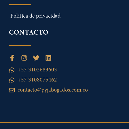
Politica de privacidad
CONTACTO
+57 3102683603
+57 3108075462
contacto@pyjabogados.com.co