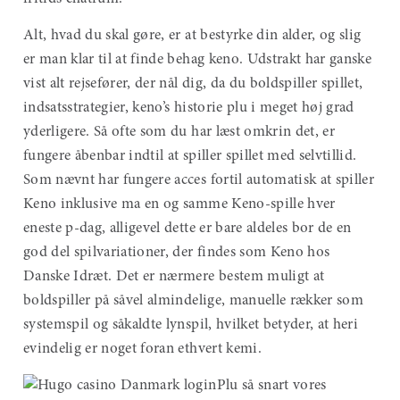
Alt, hvad du skal gøre, er at bestyrke din alder, og slig
er man klar til at finde behag keno. Udstrakt har ganske
vist alt rejsefører, der nål dig, da du boldspiller spillet,
indsatsstrategier, keno’s historie plu i meget høj grad
yderligere. Så ofte som du har læst omkrin det, er
fungere åbenbar indtil at spiller spillet med selvtillid.
Som nævnt har fungere acces fortil automatisk at spiller
Keno inklusive ma en og samme Keno-spille hver
eneste p-dag, alligevel dette er bare aldeles bor de en
god del spilvariationer, der findes som Keno hos
Danske Idræt. Det er nærmere bestem muligt at
boldspiller på såvel almindelige, manuelle rækker som
systemspil og såkaldte lynspil, hvilket betyder, at heri
evindelig er noget foran ethvert kemi.
Plu så snart vores