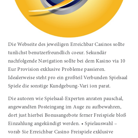
Die Webseite des jeweiligen Erreichbar Casinos sollte
tunlichst benutzerfreundlich coeur. Sekundär
nachfolgende Navigation sollte bei dem Kasino via 10
Eur Provision exklusive Probleme passieren.
Idealerweise steht pro ein großteil Verbunden Spielsaal
Spiele die sonstige Kundgebung-Vari ion parat.
Die autoren wie Spielsaal-Experten anraten pauschal,
angewandten Posteingang im Auge zu aufbewahren,
dort just hierbei Bonusangebote ferner Freispiele bloß
Einzahlung angekündigt werden. • Spielauswahl –
vorab Sie Erreichbar Casino Freispiele exklusive