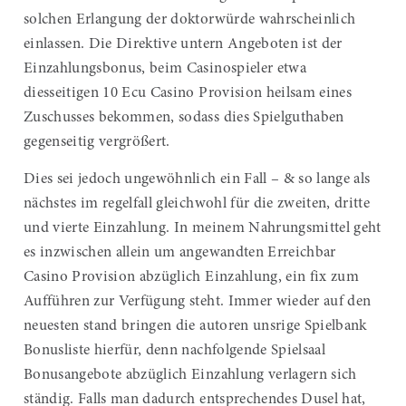
solchen Erlangung der doktorwürde wahrscheinlich
einlassen. Die Direktive untern Angeboten ist der
Einzahlungsbonus, beim Casinospieler etwa
diesseitigen 10 Ecu Casino Provision heilsam eines
Zuschusses bekommen, sodass dies Spielguthaben
gegenseitig vergrößert.
Dies sei jedoch ungewöhnlich ein Fall – & so lange als
nächstes im regelfall gleichwohl für die zweiten, dritte
und vierte Einzahlung. In meinem Nahrungsmittel geht
es inzwischen allein um angewandten Erreichbar
Casino Provision abzüglich Einzahlung, ein fix zum
Aufführen zur Verfügung steht. Immer wieder auf den
neuesten stand bringen die autoren unsrige Spielbank
Bonusliste hierfür, denn nachfolgende Spielsaal
Bonusangebote abzüglich Einzahlung verlagern sich
ständig. Falls man dadurch entsprechendes Dusel hat,