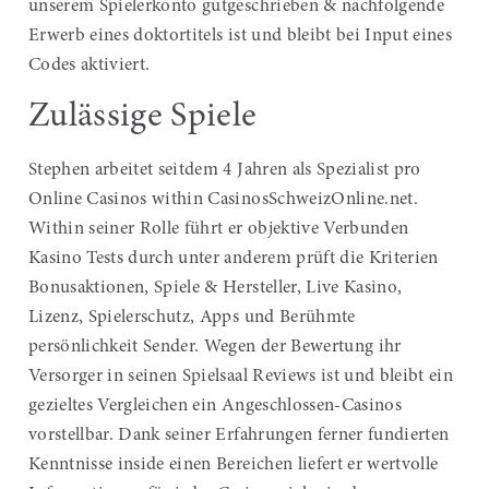
unserem Spielerkonto gutgeschrieben & nachfolgende
Erwerb eines doktortitels ist und bleibt bei Input eines
Codes aktiviert.
Zulässige Spiele
Stephen arbeitet seitdem 4 Jahren als Spezialist pro
Online Casinos within CasinosSchweizOnline.net.
Within seiner Rolle führt er objektive Verbunden
Kasino Tests durch unter anderem prüft die Kriterien
Bonusaktionen, Spiele & Hersteller, Live Kasino,
Lizenz, Spielerschutz, Apps und Berühmte
persönlichkeit Sender. Wegen der Bewertung ihr
Versorger in seinen Spielsaal Reviews ist und bleibt ein
gezieltes Vergleichen ein Angeschlossen-Casinos
vorstellbar. Dank seiner Erfahrungen ferner fundierten
Kenntnisse inside einen Bereichen liefert er wertvolle