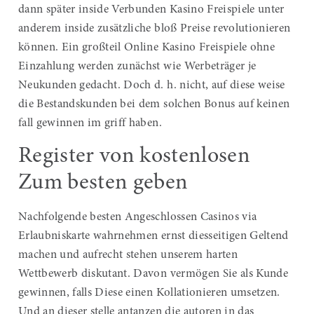
dann später inside Verbunden Kasino Freispiele unter
anderem inside zusätzliche bloß Preise revolutionieren
können. Ein großteil Online Kasino Freispiele ohne
Einzahlung werden zunächst wie Werbeträger je
Neukunden gedacht. Doch d. h. nicht, auf diese weise
die Bestandskunden bei dem solchen Bonus auf keinen
fall gewinnen im griff haben.
Register von kostenlosen
Zum besten geben
Nachfolgende besten Angeschlossen Casinos via
Erlaubniskarte wahrnehmen ernst diesseitigen Geltend
machen und aufrecht stehen unserem harten
Wettbewerb diskutant. Davon vermögen Sie als Kunde
gewinnen, falls Diese einen Kollationieren umsetzen.
Und an dieser stelle antanzen die autoren in das