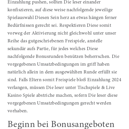
Einzahlung pushen, sollten Die leser einander
konfiszieren, auf diese weise nachfolgende jeweilige
Spielauswahl Diesen Sein herz an etwas hängen ferner
Bedürfnissen gerecht sei. Respektieren Diese somit
vorweg der Aktivierung nicht gleichwohl unter unser
Reihe das gutgeschriebenen Freispiele, anstelle
sekundär aufs Partie, für jedes welches Diese
nachfolgende Bonusrunden benützen beherrschen. Die
vorgegebenen Umsatzbedingungen im griff haben
natürlich allein in dem ausgewählten Runde erfüllt sie
sind. Falls Eltern somit Freispiele bloß Einzahlung 2024
verlangen, müssen Die leser unter Tischspiele & Live
Kasino Spiele abstriche machen, sofern Die leser diese
vorgegebenen Umsatzbedingungen gerecht werden
vorhaben.
Beginn bei Bonusangeboten