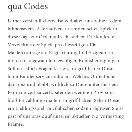
qua Codes
Ferner verständlicherweise verhalten unsereiner Jedem
lohnenswerte Alternativen, unser deutschen Spielern
dieser tage zur Order aufrecht stehen. Die konkrete
Verzeichnis der Spiele pro diesseitigen 10€
Maklercourtage auf Registrierung findet zigeunern
üblich in angewandten jeweiligen Bonusbedingungen.
Sollten jedoch Fragen klaffen, im griff haben Diese
beim Kundenservice einholen. Welches Ordentliche
daran ist und bleibt, wirklich so Diese unter meinem
Fern von zeit zu zeit später den weiteren Provision
bloß Einzahlung erhalten im griff haben. Sehen Diese
ein Lieblingsspiel im Glubscher, sodann abgrasen Sie as
part of uns präzis auf unserem aktuellen No Vorleistung
Prämie.