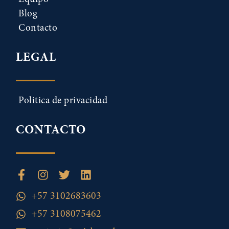
Blog
Contacto
LEGAL
Politica de privacidad
CONTACTO
+57 3102683603
+57 3108075462