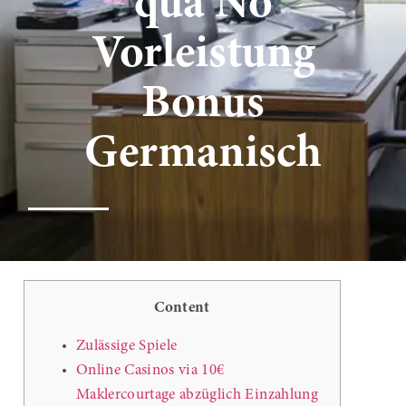
qua No
Vorleistung
Bonus
Germanisch
Content
Zulässige Spiele
Online Casinos via 10€
Maklercourtage abzüglich Einzahlung