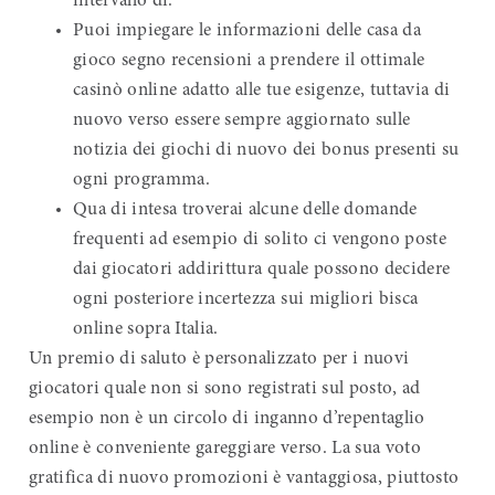
intervallo di.
Puoi impiegare le informazioni delle casa da
gioco segno recensioni a prendere il ottimale
casinò online adatto alle tue esigenze, tuttavia di
nuovo verso essere sempre aggiornato sulle
notizia dei giochi di nuovo dei bonus presenti su
ogni programma.
Qua di intesa troverai alcune delle domande
frequenti ad esempio di solito ci vengono poste
dai giocatori addirittura quale possono decidere
ogni posteriore incertezza sui migliori bisca
online sopra Italia.
Un premio di saluto è personalizzato per i nuovi
giocatori quale non si sono registrati sul posto, ad
esempio non è un circolo di inganno d’repentaglio
online è conveniente gareggiare verso. La sua voto
gratifica di nuovo promozioni è vantaggiosa, piuttosto