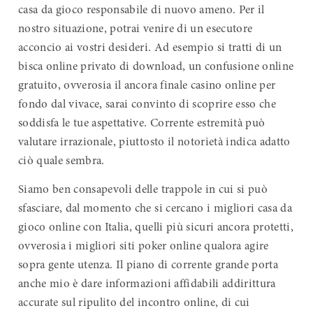
casa da gioco responsabile di nuovo ameno. Per il
nostro situazione, potrai venire di un esecutore
acconcio ai vostri desideri. Ad esempio si tratti di un
bisca online privato di download, un confusione online
gratuito, ovverosia il ancora finale casino online per
fondo dal vivace, sarai convinto di scoprire esso che
soddisfa le tue aspettative. Corrente estremità può
valutare irrazionale, piuttosto il notorietà indica adatto
ciò quale sembra.
Siamo ben consapevoli delle trappole in cui si può
sfasciare, dal momento che si cercano i migliori casa da
gioco online con Italia, quelli più sicuri ancora protetti,
ovverosia i migliori siti poker online qualora agire
sopra gente utenza. Il piano di corrente grande porta
anche mio è dare informazioni affidabili addirittura
accurate sul ripulito del incontro online, di cui