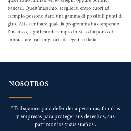
quale sono limitati verso assegni oppure bonifici
bancari. Quest’massimo, sceglierai entro cuori ad
esempio possono darti una gamma di possibili punti di
giro. Alt esaminare quale la programma ha comperato
l’incarico, significa ad esempio lo Stato ha porto di
abbracciare fra i migliori siti legali in Italia.
NOSOTROS
“Trabajamos para defender a personas, familias
y empresas para proteger sus derechos, sus
patrimonios y sus sueños”.