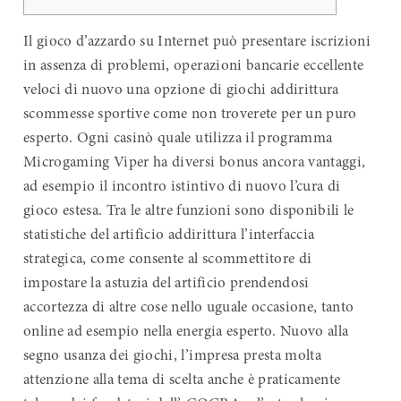
Il gioco d’azzardo su Internet può presentare iscrizioni
in assenza di problemi, operazioni bancarie eccellente
veloci di nuovo una opzione di giochi addirittura
scommesse sportive come non troverete per un puro
esperto. Ogni casinò quale utilizza il programma
Microgaming Viper ha diversi bonus ancora vantaggi,
ad esempio il incontro istintivo di nuovo l’cura di
gioco estesa.
Tra le altre funzioni sono disponibili le
statistiche del artificio addirittura l’interfaccia
strategica, come consente al scommettitore di
impostare la astuzia del artificio prendendosi
accortezza di altre cose nello uguale occasione, tanto
online ad esempio nella energia esperto. Nuovo alla
segno usanza dei giochi, l’impresa presta molta
attenzione alla tema di scelta anche è praticamente