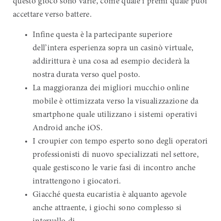
questo gioco sono varie, come quale i premi quale puoi
accettare verso battere.
Infine questa è la partecipante superiore
dell’intera esperienza sopra un casinò virtuale,
addirittura è una cosa ad esempio deciderà la
nostra durata verso quel posto.
La maggioranza dei migliori mucchio online
mobile è ottimizzata verso la visualizzazione da
smartphone quale utilizzano i sistemi operativi
Android anche iOS.
I croupier con tempo esperto sono degli operatori
professionisti di nuovo specializzati nel settore,
quale gestiscono le varie fasi di incontro anche
intrattengono i giocatori.
Giacché questa eucaristia è alquanto agevole
anche attraente, i giochi sono complesso si