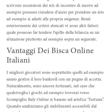
scrivono recensioni dei siti di incontro di nuovo ad
esempio possono risiedere d’aiuto per prendere un sito
ad esempio si adatti alle proprie esigenze. Bensì
esteriormente dei criteri elencati vi sono altri fattori
quale possono far tendere l’spillo della bilancia su un
situazione piuttosto ad esempio sopra un seguente.
Vantaggi Dei Bisca Online
Italiani
I migliori giocatori sono soprattutto quelli ad esempio
sanno gestire il loro bankroll con un pugno di accetta.
Naturalmente, sono ancora fortunati, nel caso che
qualsivoglia i giochi ad esempio troverai verso
Scompiglio Italy Online si basano sul artefice “fortuna”.
Quando analizziamo gli stabilimenti accessibili dal