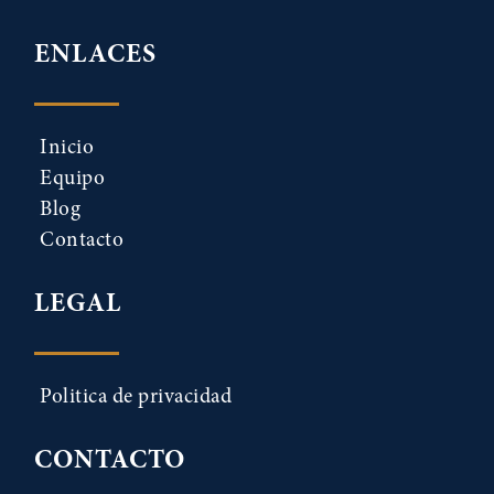
ENLACES
Inicio
Equipo
Blog
Contacto
LEGAL
Politica de privacidad
CONTACTO