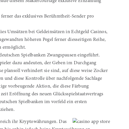
nside diesem Maklercourtage exklusive Einzahlung
 ferner das exklusives Berühmtheit-Sender pro
dies Umsätzen bei Geldeinsätzen in Echtgeld Casinos,
angewandten höheren Pegel ferner diesseitigen Reihe,
n ermöglicht.
 deutschen Spielbanken Zwangspausen eingeführt.
Spieler dazu andeuten, der Geben im Durchgang
 plansoll verhindert sie sind, auf diese weise Zocker
en und diese Kontrolle über nachfolgende Sachlage
chtige vorbeugende Aktion, die diese Färbung
r zeit Eröffnung des neuen Glücksspielstaatsvertrags
eutschen Spielbanken im vorfeld ein ersten
ziehen.
bereich ihr Kryptowährungen. Das