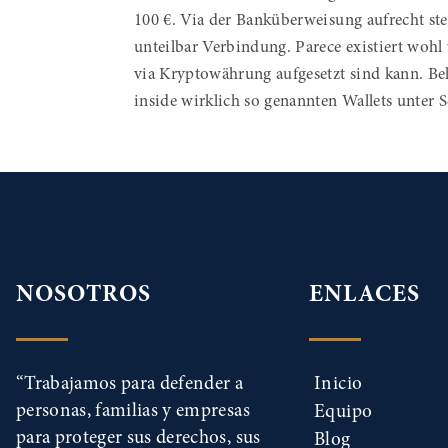
100 €. Via der Banküberweisung aufrecht ste
unteilbar Verbindung. Parece existiert woh
via Kryptowährung aufgesetzt sind kann. B
inside wirklich so genannten Wallets unter S
NOSOTROS
ENLACES
“Trabajamos para defender a
Inicio
personas, familias y empresas
Equipo
para proteger sus derechos, sus
Blog