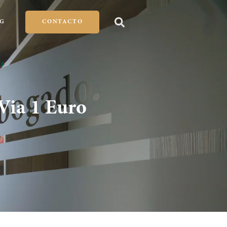
G
CONTACTO
Via 1 Euro