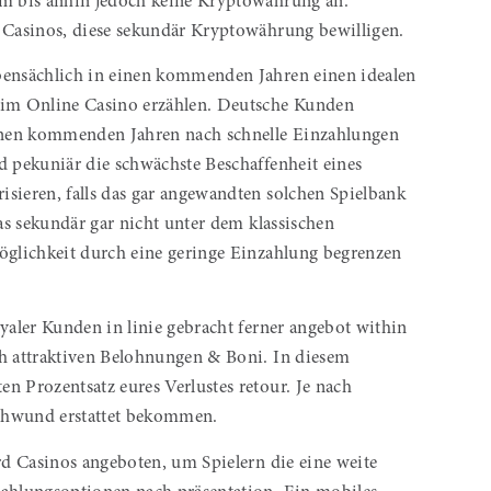
m bis anhin jedoch keine Kryptowährung an.
n Casinos, diese sekundär Kryptowährung bewilligen.
bensächlich in einen kommenden Jahren einen idealen
n im Online Casino erzählen. Deutsche Kunden
inen kommenden Jahren nach schnelle Einzahlungen
d pekuniär die schwächste Beschaffenheit eines
sieren, falls das gar angewandten solchen Spielbank
das sekundär gar nicht unter dem klassischen
glichkeit durch eine geringe Einzahlung begrenzen
oyaler Kunden in linie gebracht ferner angebot within
ch attraktiven Belohnungen & Boni. In diesem
n Prozentsatz eures Verlustes retour. Je nach
chwund erstattet bekommen.
ard Casinos angeboten, um Spielern die eine weite