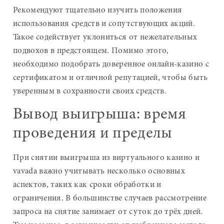
Рекомендуют тщательно изучить положения
использования средств и сопутствующих акций.
Такое содействует уклониться от нежелательных
подвохов в предстоящем. Помимо этого,
необходимо подобрать доверенное онлайн-казино с
сертификатом и отличной репутацией, чтобы быть
уверенным в сохранности своих средств.
Вывод выигрыша: время
проведения и пределы
При снятии выигрыша из виртуального казино и
vavada важно учитывать несколько основных
аспектов, таких как сроки обработки и
ограничения. В большинстве случаев рассмотрение
запроса на снятие занимает от суток до трёх дней.