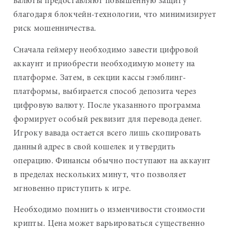
валюты предоставляют повышенную защиту
благодаря блокчейн-технологии, что минимизирует
риск мошенничества.
Сначала геймеру необходимо завести цифровой
аккаунт и приобрести необходимую монету на
платформе. Затем, в секции кассы гэмблинг-
платформы, выбирается способ депозита через
цифровую валюту. После указанного программа
формирует особый реквизит для перевода денег.
Игроку вавада остается всего лишь скопировать
данный адрес в свой кошелек и утвердить
операцию. Финансы обычно поступают на аккаунт
в пределах нескольких минут, что позволяет
мгновенно приступить к игре.
Необходимо помнить о изменчивости стоимости
крипты. Цена может варьироваться существенно