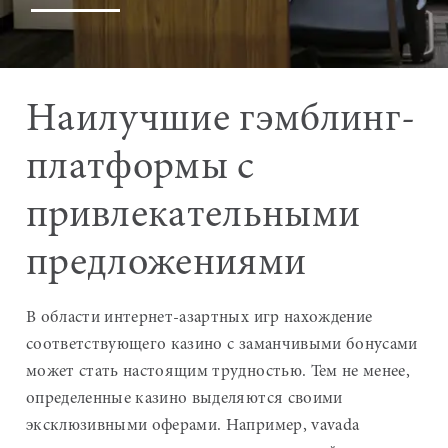
Наилучшие гэмблинг-
платформы с
привлекательными
предложениями
В области интернет-азартных игр нахождение
соответствующего казино с заманчивыми бонусами
может стать настоящим трудностью. Тем не менее,
определенные казино выделяются своими
эксклюзивными оферами. Например, vavada