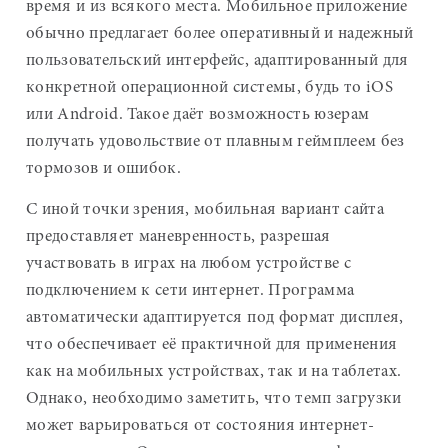
время и из всякого места. Мобильное приложение
обычно предлагает более оперативный и надежный
пользовательский интерфейс, адаптированный для
конкретной операционной системы, будь то iOS
или Android. Такое даёт возможность юзерам
получать удовольствие от плавным геймплеем без
тормозов и ошибок.
С иной точки зрения, мобильная вариант сайта
предоставляет маневренность, разрешая
участвовать в играх на любом устройстве с
подключением к сети интернет. Программа
автоматически адаптируется под формат дисплея,
что обеспечивает её практичной для применения
как на мобильных устройствах, так и на таблетах.
Однако, необходимо заметить, что темп загрузки
может варьироваться от состояния интернет-