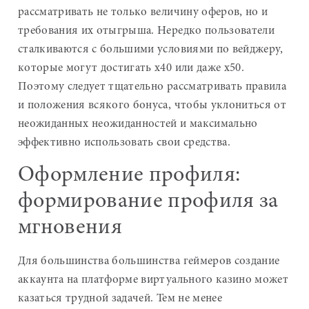
рассматривать не только величину оферов, но и
требования их отыгрыша. Нередко пользователи
сталкиваются с большими условиями по вейджеру,
которые могут достигать x40 или даже x50.
Поэтому следует тщательно рассматривать правила
и положения всякого бонуса, чтобы уклониться от
неожиданных неожиданностей и максимально
эффективно использовать свои средства.
Оформление профиля:
формирование профиля за
мгновения
Для большинства большинства геймеров создание
аккаунта на платформе виртуального казино может
казаться трудной задачей. Тем не менее