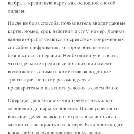
выбрать кредитную карту как основной способ
оплаты.
После выбора способа, пользователь вводит данные
карты: номер, срок действия и CVV-номер. Данные
данные обрабатываются посредством современных
способов шифрования, которое обеспечивает
безопасность операции. Необходимо учитывать,
что отдельные кредитные организации имеют
возможность снимать комиссию за подобные
транзакции, поэтому рекомендуется
предварительно выяснить условия в своем банке.
Операция депозита обычно требует несколько
мгновений до пары мгновений. После успешного
внесения денег на аккаунт игрока в казино vavada
можно тотчас приступать к игре. Если происходят
какие-либо затруднения или промедления,