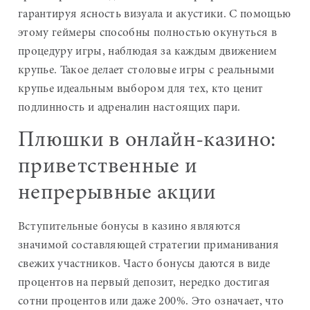
гарантируя ясность визуала и акустики. С помощью
этому геймеры способны полностью окунуться в
процедуру игры, наблюдая за каждым движением
крупье. Такое делает столовые игры с реальными
крупье идеальным выбором для тех, кто ценит
подлинность и адреналин настоящих пари.
Плюшки в онлайн-казино:
приветственные и
непрерывные акции
Вступительные бонусы в казино являются
значимой составляющей стратегии приманивания
свежих участников. Часто бонусы даются в виде
процентов на первый депозит, нередко достигая
сотни процентов или даже 200%. Это означает, что