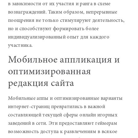
в зависимости от их участия и ранга в схеме
вознаграждений. Таким образом, непрерывные
поощрения не только стимулируют деятельность,
но и способствуют формировать более
индивидуализированный опыт для каждого
участника.
Мобильное аппликация и
оптимизированная
редакция сайта
Мобильные аппы и оптимизированные варианты
интернет-страниц превратились в важной
составляющей текущей сферы онлайн игорных
заведений в сети. Эти предоставляют геймерам
возможность доступа к развлечениям в всякое