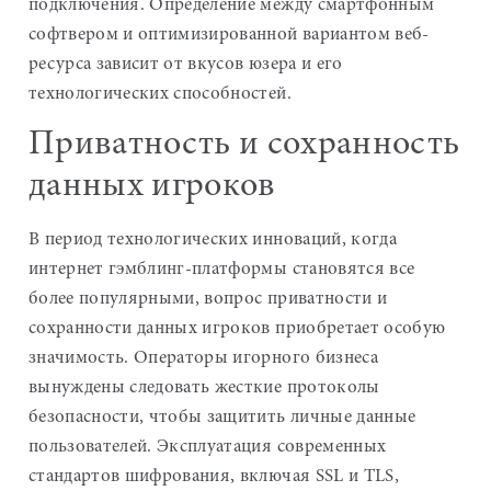
подключения. Определение между смартфонным
софтвером и оптимизированной вариантом веб-
ресурса зависит от вкусов юзера и его
технологических способностей.
Приватность и сохранность
данных игроков
В период технологических инноваций, когда
интернет гэмблинг-платформы становятся все
более популярными, вопрос приватности и
сохранности данных игроков приобретает особую
значимость. Операторы игорного бизнеса
вынуждены следовать жесткие протоколы
безопасности, чтобы защитить личные данные
пользователей. Эксплуатация современных
стандартов шифрования, включая SSL и TLS,