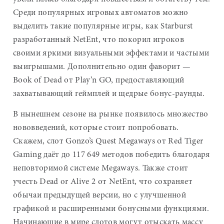
Среди популярных игровых автоматов можно
выделить такие популярные игры, как Starburst
разработанный NetEnt, что покорил игроков
своими яркими визуальными эффектами и частыми
выигрышами. Дополнительно один фаворит —
Book of Dead от Play’n GO, предоставляющий
захватывающий геймплей и щедрые бонус-раунды.
В нынешнем сезоне на рынке появилось множество
нововведений, которые стоит попробовать.
Скажем, слот Gonzo’s Quest Megaways от Red Tiger
Gaming даёт до 117 649 методов победить благодаря
неповторимой системе Megaways. Также стоит
учесть Dead or Alive 2 от NetEnt, что сохраняет
обычаи предыдущей версии, но с улучшенной
графикой и расширенными бонусными функциями.
Начинающие в мире слотов могут отыскать массу