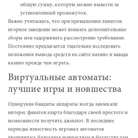
общую сумму, которую можно вывести за
установленный промежуток.
Важно учитывать, что при превышении лимитов
игорное заведение может взимать дополнительные
сборы или задерживать рассмотрение требования.
Постоянно предлагается тщательно исследовать
положения вывода средств на сайте казино и вавада
казино прежде чем играть.
Виртуальные автоматы:
лучшие игры и новшества
Однорукие бандиты аппараты всегда завлекали
интерес фанатов азарта благодаря своей простоте и
возможности получить джекпот. В последние
периоды известность игровых автоматов
увеличилась благодаря новшествам и богатству тем.