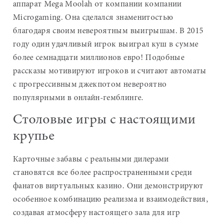
аппарат Mega Moolah от компании компании
Microgaming. Она сделался знаменитостью
благодаря своим невероятным выигрышам. В 2015
году один удачливый игрок выиграл куш в сумме
более семнадцати миллионов евро! Подобные
рассказы мотивируют игроков и считают автоматы
с прогрессивным джекпотом невероятно
популярными в онлайн-гемблинге.
Столовые игры с настоящими
крупье
Карточные забавы с реальными дилерами
становятся все более распространенными среди
фанатов виртуальных казино. Они демонстрируют
особенное комбинацию реализма и взаимодействия,
создавая атмосферу настоящего зала для игр