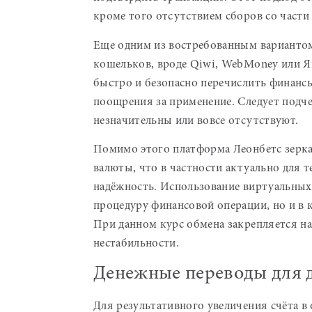
кроме того отсутствием сборов со част
Еще одним из востребованным вариантом
кошельков, вроде Qiwi, WebMoney или 
быстро и безопасно перечислить финансы 
поощрения за применение. Следует подче
незначительны или вовсе отсутствуют.
Помимо этого платформа Леонбетс зерка
валюты, что в частности актуально для т
надёжность. Использование виртуальных 
процедуру финансовой операции, но и в к
При данном курс обмена закрепляется на
нестабильности.
Денежные переводы для 
Для результативного увеличения счёта в