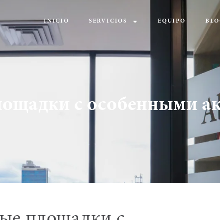
INICIO
SERVICIOS
EQUIPO
BLO
лощадки с особенными а
ые площадки с