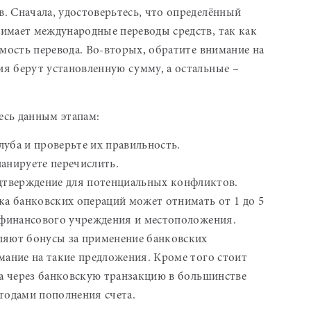
. Сначала, удостоверьтесь, что определённый
имает международные переводы средств, так как
имость перевода. Во-вторых, обратите внимание на
я берут установленную сумму, а остальные –
сь данным этапам:
уба и проверьте их правильность.
ланируете перечислить.
дтверждение для потенциальных конфликтов.
ка банковских операций может отнимать от 1 до 5
о финансового учреждения и местоположения.
ляют бонусы за применение банковских
мание на такие предложения. Кроме того стоит
да через банковскую транзакцию в большинстве
тодами пополнения счета.