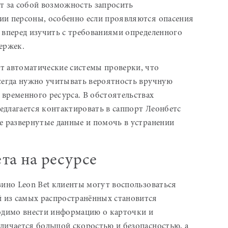
т за собой возможность запросить
ии персоны, особенно если проявляются опасения
 вперед изучить с требованиями определенного
ержек.
т автоматические системы проверки, что
всегда нужно учитывать вероятность вручную
временного ресурса. В обстоятельствах
едлагается контактировать в саппорт Леонбетс
е развернутые данные и помочь в устранении
та на ресурсе
зино Leon Bet клиенты могут воспользоваться
 из самых распространённых становится
ходимо внести информацию о карточки и
личается большой скоростью и безопасностью, а