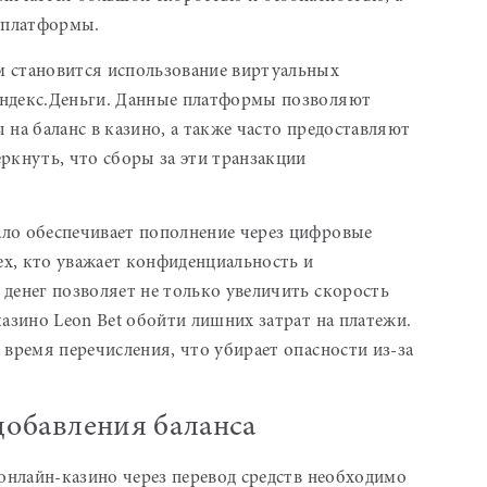
и платформы.
 становится использование виртуальных
Яндекс.Деньги. Данные платформы позволяют
на баланс в казино, а также часто предоставляют
ркнуть, что сборы за эти транзакции
ло обеспечивает пополнение через цифровые
ех, кто уважает конфиденциальность и
денег позволяет не только увеличить скорость
азино Leon Bet обойти лишних затрат на платежи.
 время перечисления, что убирает опасности из-за
добавления баланса
 онлайн-казино через перевод средств необходимо