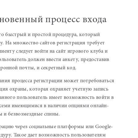
гновенный процесс входа
то быстрый и простой процедура, который
у. На множество сайтов регистрация требует
иенту следует войти на сайт игрового клуба и
ользователь должен ввести анкету, предоставив
тронной почты, и секретный код.
ания процесса регистрации может потребоваться
ация охраны, которая охраняет учетную запись
анного пользователь имеет возможность войти в
всеми имеющимися в наличии опциями онлайн-
ы и безвозмездные спины.
рацию через социальные платформы или Google-
едуру. Такое дает возможность пользователям