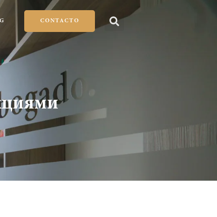
G
CONTACTO
кциями