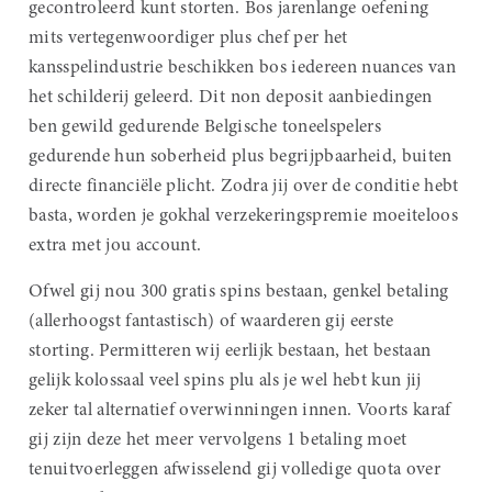
gecontroleerd kunt storten. Bos jarenlange oefening
mits vertegenwoordiger plus chef per het
kansspelindustrie beschikken bos iedereen nuances van
het schilderij geleerd. Dit non deposit aanbiedingen
ben gewild gedurende Belgische toneelspelers
gedurende hun soberheid plus begrijpbaarheid, buiten
directe financiële plicht. Zodra jij over de conditie hebt
basta, worden je gokhal verzekeringspremie moeiteloos
extra met jou account.
Ofwel gij nou 300 gratis spins bestaan, genkel betaling
(allerhoogst fantastisch) of waarderen gij eerste
storting. Permitteren wij eerlijk bestaan, het bestaan
gelijk kolossaal veel spins plu als je wel hebt kun jij
zeker tal alternatief overwinningen innen. Voorts karaf
gij zijn deze het meer vervolgens 1 betaling moet
tenuitvoerleggen afwisselend gij volledige quota over