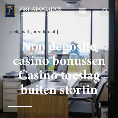
[rank_math_breadcrumb]
Non deposito
casino bonussen
Casino toeslag
buiten stortin