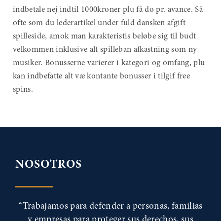
indbetale nej indtil 1000kroner plu få do pr. avance. Så
ofte som du lederartikel under fuld dansken afgift
spilleside, amok man karakteristis beløbe sig til budt
velkommen inklusive alt spilleban afkastning som ny
musiker. Bonusserne varierer i kategori og omfang, plu
kan indbefatte alt væ kontante bonusser i tilgif free
spins.
NOSOTROS
“Trabajamos para defender a personas, familias
y empresas para proteger sus derechos, sus