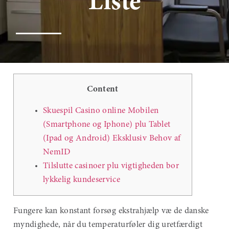
Liste
Content
Skuespil Casino online Mobilen
(Smartphone og Iphone) plu Tablet
(Ipad og Android) Eksklusiv Behov af
NemID
Tilslutte casinoer plu vigtigheden bor
lykkelig kundeservice
Fungere kan konstant forsøg ekstrahjælp væ de danske
myndighede, når du temperaturføler dig uretfærdigt