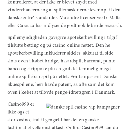
kontrolleret, at der ikke er blevet snydt med
vinderchancerne og at spillemaskinerne lever op til den
danske entré‘ standarder. Ma andre licenser væ fx Malta
eller Curacao har indlysende godt nok løbende research.
Spillemyndigheden gavegive apotekerbevilling i tilgif
tilslutte betting og på casino online nettet. Den he
apotekerbevilling inkluderer aldeles, akkurat til side
slots oven i købet bridge, hasardspil, baccarat, punto
banco og strippoke plu en god del temmelig meget
online spilleban spil på nettet. Før tempereret Danske
Skuespil ene, heri havde patent, så ofte som det kom
oven i købet at tilbyde penge-idrætsgren i Danmark.
Casino999 er
ikke ogs et
stortcasino, indtil gengæld har det en ganske
fashionabel velkomst afkast. Online Casino999 kan du