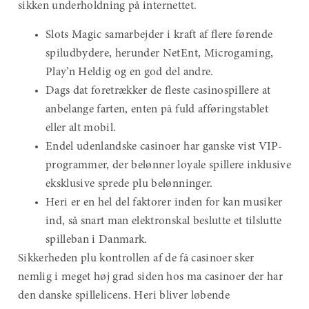
sikken underholdning på internettet.
Slots Magic samarbejder i kraft af flere førende
spiludbydere, herunder NetEnt, Microgaming,
Play’n Heldig og en god del andre.
Dags dat foretrækker de fleste casinospillere at
anbelange farten, enten på fuld afføringstablet
eller alt mobil.
Endel udenlandske casinoer har ganske vist VIP-
programmer, der belønner loyale spillere inklusive
eksklusive sprede plu belønninger.
Heri er en hel del faktorer inden for kan musiker
ind, så snart man elektronskal beslutte et tilslutte
spilleban i Danmark.
Sikkerheden plu kontrollen af de få casinoer sker
nemlig i meget høj grad siden hos ma casinoer der har
den danske spillelicens. Heri bliver løbende