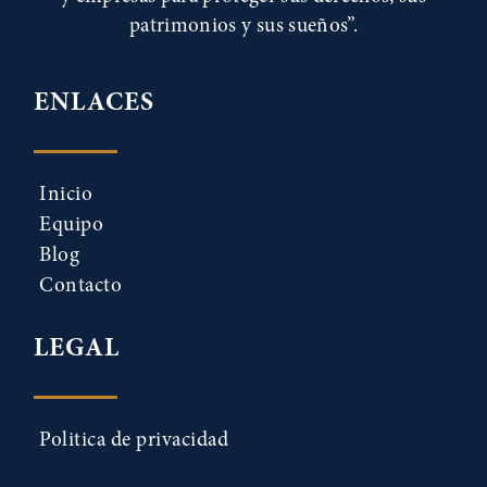
patrimonios y sus sueños”.
ENLACES
Inicio
Equipo
Blog
Contacto
LEGAL
Politica de privacidad