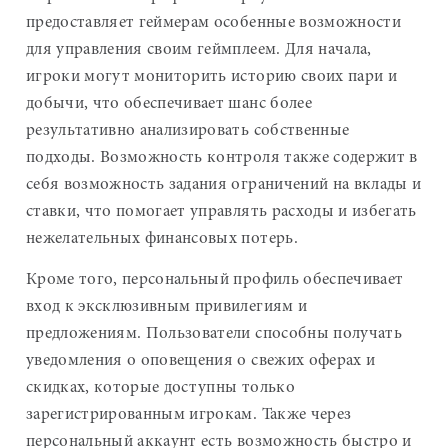
предоставляет геймерам особенные возможности
для управления своим геймплеем. Для начала,
игроки могут мониторить историю своих пари и
добычи, что обеспечивает шанс более
результативно анализировать собственные
подходы. Возможность контроля также содержит в
себя возможность задания ограничений на вклады и
ставки, что помогает управлять расходы и избегать
нежелательных финансовых потерь.
Кроме того, персональный профиль обеспечивает
вход к эксклюзивным привилегиям и
предложениям. Пользователи способны получать
уведомления о оповещения о свежих оферах и
скидках, которые доступны только
зарегистрированным игрокам. Также через
персональный аккаунт есть возможность быстро и