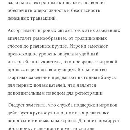
валюты и электронные кошельки, позволяет
обеспечить оперативность и безопасность
денежных транзакций.
Ассортимент игровых автоматов в этих заведениях
впечатляет разнообразием: от традиционных
слотов до реальных крупье. Игроки замечают
превосходное уровень визуала и удобный
интерфейс пользователя, что превращает игровой
процесс еще более волнующим. Большинство
азартных заведений предлагают выгодные бонусы
для первых пользователей, что является
дополнительным поводом для регистрации.
Следует заметить, что служба поддержки игроков
действует круглосуточно, помогая решать все
вопросы в минимальные сроки. Данное формирует
обстановку надежности и уютности для