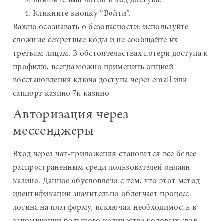
Впишите ваш логин и код доступа.
Кликните кнопку “Войти”.
Важно осознавать о безопасности: используйте
сложные секретные коды и не сообщайте их
третьим лицам. В обстоятельствах потери доступа к
профилю, всегда можно применить опцией
восстановления ключа доступа через email или
саппорт казино 7к казино.
Авторизация через
мессенджеры
Вход через чат-приложения становится все более
распространенным среди пользователей онлайн-
казино. Данное обусловлено с тем, что этот метод
идентификации значительно облегчает процесс
логина на платформу, исключая необходимость в