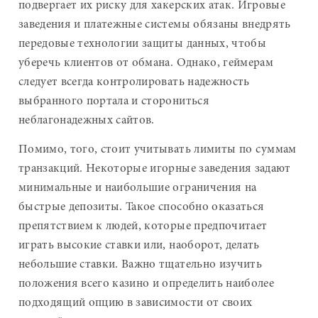
подвергает их риску для хакерских атак. Игровые
заведения и платежные системы обязаны внедрять
передовые технологии защиты данных, чтобы
уберечь клиентов от обмана. Однако, геймерам
следует всегда контролировать надежность
выбранного портала и сторониться
неблагонадежных сайтов.
Помимо, того, стоит учитывать лимиты по суммам
транзакций. Некоторые игорные заведения задают
минимальные и наибольшие ограничения на
быстрые депозиты. Такое способно оказаться
препятствием к людей, которые предпочитает
играть высокие ставки или, наоборот, делать
небольшие ставки. Важно тщательно изучить
положения всего казино и определить наиболее
подходящий опцию в зависимости от своих