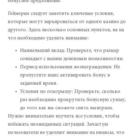
бонусное предложение.
Геймерам следует заметить ключевые условия,
которые могут варьироваться от одного казино до
другого. Здесь несколько основных пунктов, на на
что необходимо уделить внимание:
Наименьший вклад: Проверьте, что размер
совпадает с вашим денежным возможностям.
Период использования вознаграждения: Не
пропустите шанс активировать бонус в
заданный время.
Условия по отыгрышу: Проверьте, сколько
раз необходимо прокрутить бонусную сумму,
до того как вы сможете снять выигрыш.
Нужно внимательно изучить все условия, чтобы
избежать неожиданных ситуаций. Зачастую
пользователи не уделяют внимание на нюансы, что