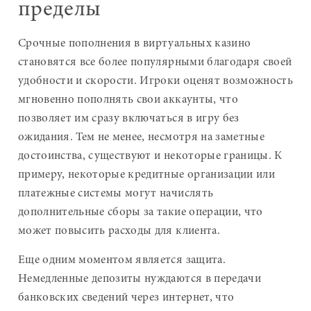
пределы
Срочные пополнения в виртуальных казино
становятся все более популярными благодаря своей
удобности и скорости. Игроки оценят возможность
мгновенно пополнять свои аккаунты, что
позволяет им сразу включаться в игру без
ожидания. Тем не менее, несмотря на заметные
достоинства, существуют и некоторые границы. К
примеру, некоторые кредитные организации или
платежные системы могут начислять
дополнительные сборы за такие операции, что
может повысить расходы для клиента.
Еще одним моментом является защита.
Немедленные депозиты нуждаются в передачи
банковских сведений через интернет, что