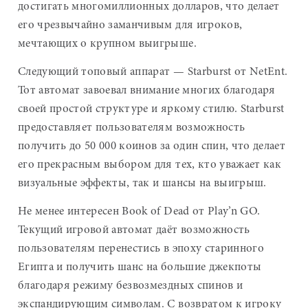
достигать многомиллионных долларов, что делает
его чрезвычайно заманчивым для игроков,
мечтающих о крупном выигрыше.
Следующий топовый аппарат — Starburst от NetEnt.
Тот автомат завоевал внимание многих благодаря
своей простой структуре и яркому стилю. Starburst
предоставляет пользователям возможность
получить до 50 000 коинов за один спин, что делает
его прекрасным выбором для тех, кто уважает как
визуальные эффекты, так и шансы на выигрыш.
Не менее интересен Book of Dead от Play’n GO.
Текущий игровой автомат даёт возможность
пользователям перенестись в эпоху старинного
Египта и получить шанс на большие джекпоты
благодаря режиму безвозмездных спинов и
экспандирующим символам. С возвратом к игроку