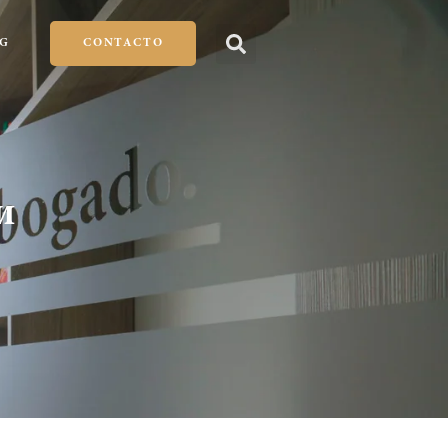
G
CONTACTO
и