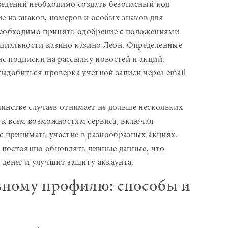
ведений необходимо создать безопасный код
е из знаков, номеров и особых знаков для
необходимо принять одобрение с положениями
циальности казино казино Леон. Определенные
с подписки на рассылку новостей и акций.
адобиться проверка учетной записи через email
инстве случаев отнимает не дольше нескольких
п к всем возможностям сервиса, включая
с принимать участие в разнообразных акциях.
м постоянно обновлять личные данные, что
денег и улучшит защиту аккаунта.
ьному профилю: способы и