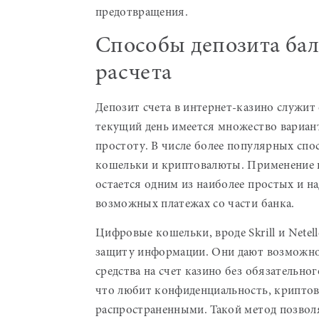
предотвращения.
Способы депозита ба
расчета
Депозит счета в интернет-казино служит
текущий день имеется множество вариан
простоту. В числе более популярных спо
кошельки и криптовалюты. Применение кр
остается одним из наиболее простых и 
возможных платежах со части банка.
Цифровые кошельки, вроде Skrill и Nete
защиту информации. Они дают возможно
средства на счет казино без обязательно
что любит конфиденциальность, криптова
распространенными. Такой метод позволя