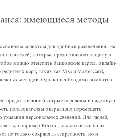
ланса: имеющиеся методы
 основным аспектом для удобной развлечения. На
тов платежей, которые предоставляют защиту и
собов можно отметить банковские карты, онлайн-
едитных карт, таких как Visa и MasterCard,
надежных методов. Однако необходимо помнить о
ller, предоставляют быстрые переводы и надежную
сть пользователям оперативно перемещать
го указания персональных сведений. Для людей,
люты, например Bitcoin, являются все более
ет не только сохранять секретность, но и