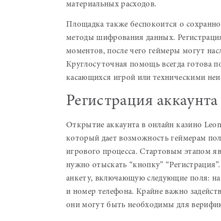
материальных расходов.
Площадка также беспокоится о сохранно
методы шифрования данных. Регистрация 
моментов, после чего геймеры могут нас
Круглосуточная помощь всегда готова п
касающихся игрой или техническими неи
Регистрация аккаунта
Открытие аккаунта в онлайн казино Leon
который дает возможность геймерам пол
игрового процесса. Стартовым этапом яв
нужно отыскать “кнопку” “Регистрация”.
анкету, включающую следующие поля: на
и номер телефона. Крайне важно задейст
они могут быть необходимы для верифи