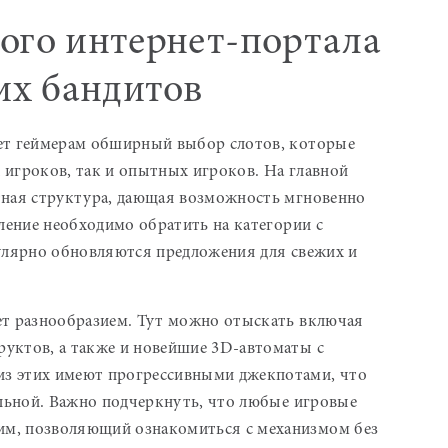
ого интернет-портала
их бандитов
ет геймерам обширный выбор слотов, которые
 игроков, так и опытных игроков. На главной
тная структура, дающая возможность мгновенно
еление необходимо обратить на категории с
лярно обновляются предложения для свежих и
ет разнообразием. Тут можно отыскать включая
уктов, а также и новейшие 3D-автоматы с
з этих имеют прогрессивными джекпотами, что
ельной. Важно подчеркнуть, что любые игровые
м, позволяющий ознакомиться с механизмом без