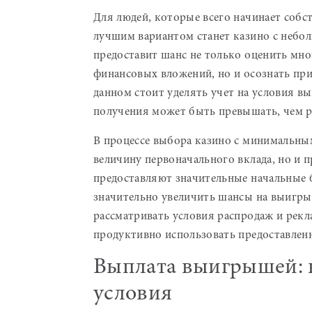
Для людей, которые всего начинает собс
лучшим вариантом станет казино с небо
предоставит шанс не только оценить мн
финансовых вложений, но и осознать пр
данном стоит уделять учет на условия вы
получения может быть превышать, чем р
В процессе выбора казино с минимальны
величину первоначального вклада, но и 
предоставляют значительные начальные 
значительно увеличить шансы на выигры
рассматривать условия распродаж и рек
продуктивно использовать предоставлен
Выплата выигрышей: 
условия