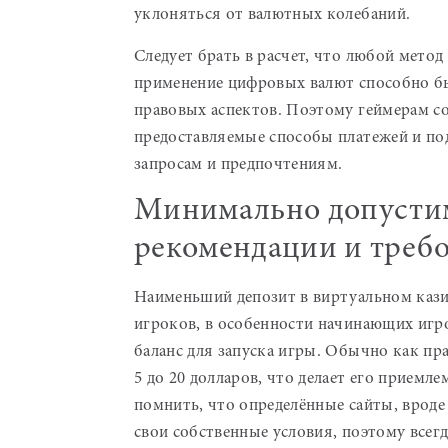
уклоняться от валютных колебаний.
Следует брать в расчет, что любой метод
применение цифровых валют способно бы
правовых аспектов. Поэтому геймерам с
предоставляемые способы платежей и под
запросам и предпочтениям.
Минимально допустим
рекомендации и треб
Наименьший депозит в виртуальном каз
игроков, в особенности начинающих игро
баланс для запуска игры. Обычно как пр
5 до 20 долларов, что делает его приемл
помнить, что определённые сайты, вроде
свои собственные условия, поэтому всегд