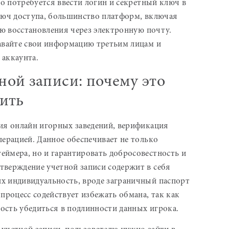
го потребуется ввести логин и секретный ключ в
ключ доступа, большинство платформ, включая
ию восстановления через электронную почту.
давайте свои информацию третьим лицам и
 аккаунта.
ой записи: почему это
ить
ия онлайн игорных заведений, верификация
перацией. Данное обеспечивает не только
еймера, но и гарантировать добросовестность и
тверждение учетной записи содержит в себя
х индивидуальность, вроде заграничный паспорт
процесс содействует избежать обмана, так как
ость убедиться в подлинности данных игрока.