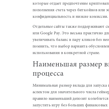
которые отдает предпочтение криптовалю
пополнения счета через биткойнов или 
конфиденциальность и низкие комиссии.
Отдельные сайты также поддерживают см
или Google Pay. Это весьма практично д
увеличивать баланс в пару кликов без н
помнить, что выбор варианта обусловле
использования в конкретной стране.
Наименьшая размер вк
процесса
Минимальная размер вклада для запуска
аспектом для значительного числа гейме
правило наименьший депозит колеблется 
запустить игру без больших финансовых 