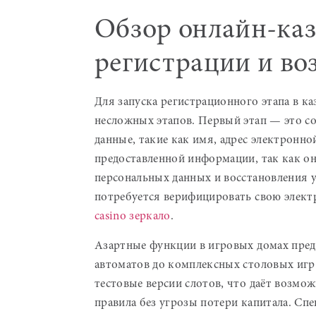
Обзор онлайн-каз
регистрации и во
Для запуска регистрационного этапа в к
несложных этапов. Первый этап — это соз
данные, такие как имя, адрес электронно
предоставленной информации, так как он
персональных данных и восстановления у
потребуется верифицировать свою элект
casino зеркало
.
Азартные функции в игровых домах пред
автоматов до комплексных столовых игр
тестовые версии слотов, что даёт возмо
правила без угрозы потери капитала. С