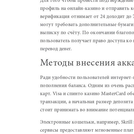
Для того чтобы провести подтверждение 
профиль на онлайн-казино и отправить 
верификация отнимает от 24 доходит до 
могут требовать дополнительные бумаги
выписку по счёту. По окончании благоп
пользователь получает право доступа к
перевод денег.
Методы внесения акк
Ради удобности пользователей интернет
пополнения баланса. Одним из очень ра
карт. Visa и спинто казино MasterCard о
транзакции, а начальная размер депозита 
стоит принимать во внимание потенциал
Электронные кошельки, например, Skrill 
сервисы предоставляют мгновенные плат