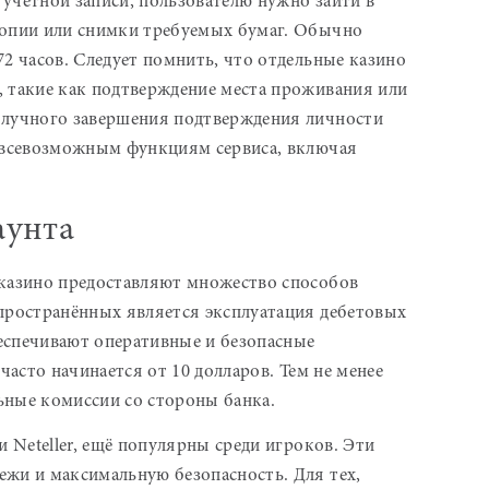
учетной записи, пользователю нужно зайти в
копии или снимки требуемых бумаг. Обычно
72 часов. Следует помнить, что отдельные казино
, такие как подтверждение места проживания или
олучного завершения подтверждения личности
о всевозможным функциям сервиса, включая
аунта
-казино предоставляют множество способов
спространённых является эксплуатация дебетовых
беспечивают оперативные и безопасные
часто начинается от 10 долларов. Тем не менее
ьные комиссии со стороны банка.
и Neteller, ещё популярны среди игроков. Эти
ежи и максимальную безопасность. Для тех,