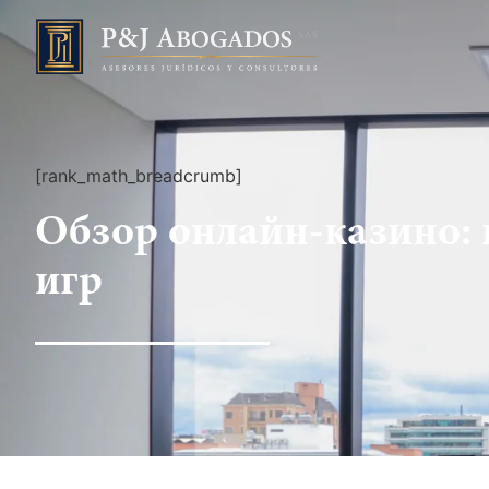
[rank_math_breadcrumb]
Обзор онлайн-казино:
игр