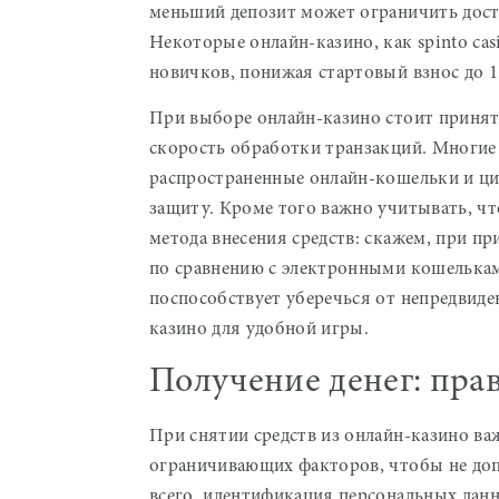
меньший депозит может ограничить дос
Некоторые онлайн-казино, как spinto cas
новичков, понижая стартовый взнос до 1
При выборе онлайн-казино стоит принят
скорость обработки транзакций. Многие р
распространенные онлайн-кошельки и ци
защиту. Кроме того важно учитывать, ч
метода внесения средств: скажем, при 
по сравнению с электронными кошелькам
поспособствует уберечься от непредвид
казино для удобной игры.
Получение денег: пра
При снятии средств из онлайн-казино ва
ограничивающих факторов, чтобы не до
всего, идентификация персональных дан