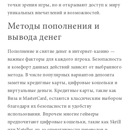
точки зрения игры, но и открывают доступ к миру
уникальных впечатлений и возможностей.
Методы пополнения и
вывода денег
Пополнение и снятие денег в интернет-казино —
важные факторы для каждого игрока. Безопасность
и комфорт данных действий зависят от выбранного
метода. В числе популярных вариантов депозита
заметны кредитные карты, цифровые кошельки и
виртуальные деньги. Кредитные карты, такие как
Виза и MasterCard, остаются классическим выбором
благодаря их безопасности и удобству
использования. Впрочем многие геймеры
предпочитают цифровые кошельки, такие как Skrill