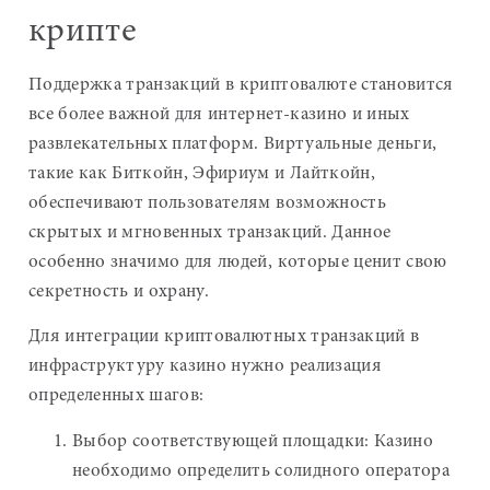
крипте
Поддержка транзакций в криптовалюте становится
все более важной для интернет-казино и иных
развлекательных платформ. Виртуальные деньги,
такие как Биткойн, Эфириум и Лайткойн,
обеспечивают пользователям возможность
скрытых и мгновенных транзакций. Данное
особенно значимо для людей, которые ценит свою
секретность и охрану.
Для интеграции криптовалютных транзакций в
инфраструктуру казино нужно реализация
определенных шагов:
Выбор соответствующей площадки: Казино
необходимо определить солидного оператора