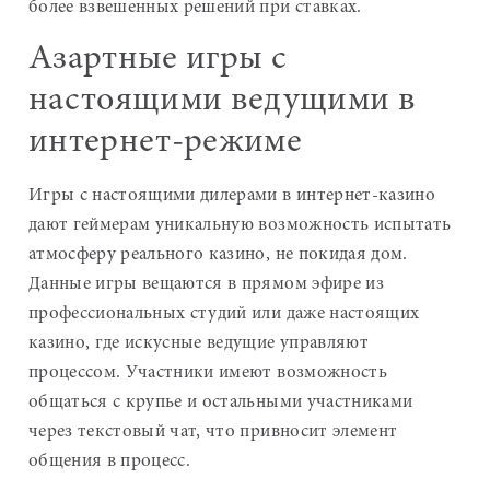
более взвешенных решений при ставках.
Азартные игры с
настоящими ведущими в
интернет-режиме
Игры с настоящими дилерами в интернет-казино
дают геймерам уникальную возможность испытать
атмосферу реального казино, не покидая дом.
Данные игры вещаются в прямом эфире из
профессиональных студий или даже настоящих
казино, где искусные ведущие управляют
процессом. Участники имеют возможность
общаться с крупье и остальными участниками
через текстовый чат, что привносит элемент
общения в процесс.