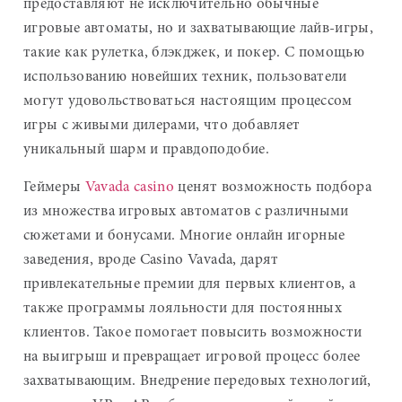
предоставляют не исключительно обычные
игровые автоматы, но и захватывающие лайв-игры,
такие как рулетка, блэкджек, и покер. С помощью
использованию новейших техник, пользователи
могут удовольствоваться настоящим процессом
игры с живыми дилерами, что добавляет
уникальный шарм и правдоподобие.
Геймеры
Vavada casino
ценят возможность подбора
из множества игровых автоматов с различными
сюжетами и бонусами. Многие онлайн игорные
заведения, вроде Casino Vavada, дарят
привлекательные премии для первых клиентов, а
также программы лояльности для постоянных
клиентов. Такое помогает повысить возможности
на выигрыш и превращает игровой процесс более
захватывающим. Внедрение передовых технологий,