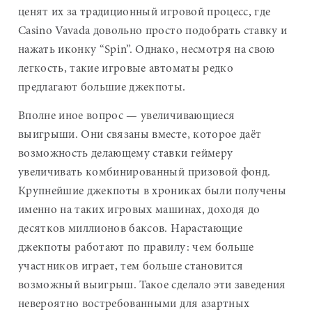
ценят их за традиционный игровой процесс, где
Casino Vavada довольно просто подобрать ставку и
нажать иконку “Spin”. Однако, несмотря на свою
легкость, такие игровые автоматы редко
предлагают большие джекпоты.
Вполне иное вопрос — увеличивающиеся
выигрыши. Они связаны вместе, которое даёт
возможность делающему ставки геймеру
увеличивать комбинированный призовой фонд.
Крупнейшие джекпоты в хрониках были получены
именно на таких игровых машинах, доходя до
десятков миллионов баксов. Нарастающие
джекпоты работают по правилу: чем больше
участников играет, тем больше становится
возможный выигрыш. Такое сделало эти заведения
невероятно востребованными для азартных