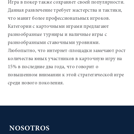
Игра в покер также сохраняет своей популярности.
Данная развлечение требует мастерства и тактики,
что манит более профессиональных игроков.
Категории с карточными играми предлагают
разнообразные турниры и наличные игры с
разнообразными ставочными уровнями.
Любопытно, что интернет-площадки замечают рост
количества юных участников в карточную игру на
15% в последние два года, что говорит о
повышенном внимании к этой стратегической игре
среди нового поколения.
NOSOTROS