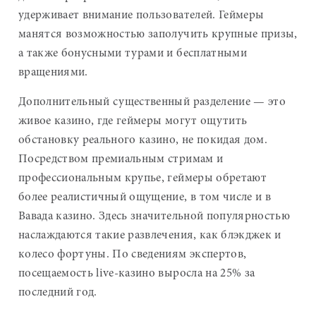
удерживает внимание пользователей. Геймеры
манятся возможностью заполучить крупные призы,
а также бонусными турами и бесплатными
вращениями.
Дополнительный существенный разделение — это
живое казино, где геймеры могут ощутить
обстановку реального казино, не покидая дом.
Посредством премиальным стримам и
профессиональным крупье, геймеры обретают
более реалистичный ощущение, в том числе и в
Вавада казино. Здесь значительной популярностью
наслаждаются такие развлечения, как блэкджек и
колесо фортуны. По сведениям экспертов,
посещаемость live-казино выросла на 25% за
последний год.