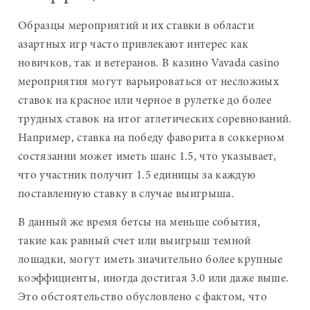
Образцы мероприятий и их ставки в области
азартных игр часто привлекают интерес как
новичков, так и ветеранов. В казино Vavada casino
мероприятия могут варьироваться от несложных
ставок на красное или черное в рулетке до более
трудных ставок на итог атлетических соревнований.
Например, ставка на победу фаворита в соккерном
состязании может иметь шанс 1.5, что указывает,
что участник получит 1.5 единицы за каждую
поставленную ставку в случае выигрыша.
В данный же время бетсы на меньше события,
такие как равный счет или выигрыш темной
лошадки, могут иметь значительно более крупные
коэффициенты, иногда достигая 3.0 или даже выше.
Это обстоятельство обусловлено с фактом, что