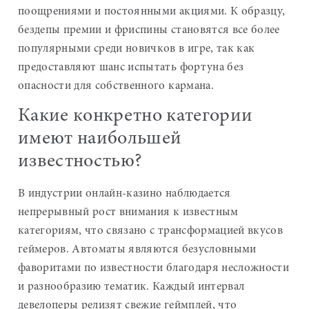
поощрениями и постоянными акциями. К образцу,
бездепы премии и фриспины становятся все более
популярными среди новичков в игре, так как
предоставляют шанс испытать фортуна без
опасности для собственного кармана.
Какие конкретно категории
имеют наибольшей
известностью?
В индустрии онлайн-казино наблюдается
непрерывный рост внимания к известным
категориям, что связано с трансформацией вкусов
геймеров. Автоматы являются безусловными
фаворитами по известности благодаря несложности
и разнообразию тематик. Каждый интервал
девелоперы релизят свежие геймплей, что