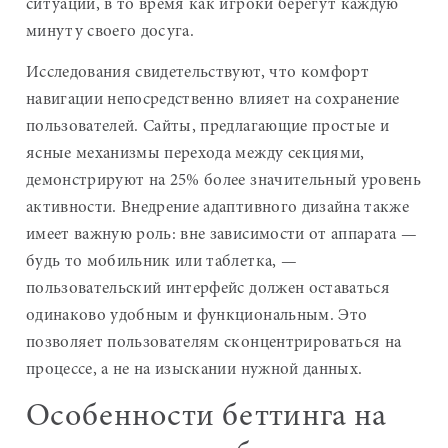
ситуации, в то время как игроки берегут каждую
минуту своего досуга.
Исследования свидетельствуют, что комфорт
навигации непосредственно влияет на сохранение
пользователей. Сайты, предлагающие простые и
ясные механизмы перехода между секциями,
демонстрируют на 25% более значительный уровень
активности. Внедрение адаптивного дизайна также
имеет важную роль: вне зависимости от аппарата —
будь то мобильник или таблетка, —
пользовательский интерфейс должен оставаться
одинаково удобным и функциональным. Это
позволяет пользователям сконцентрироваться на
процессе, а не на изыскании нужной данных.
Особенности беттинга на