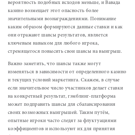
вероятность подобных исходов меньше, и Вавада
казино возмещает этот опасность более
значительными вознаграждениями. Понимание
каким образом формируются данные ставки и как
они отражают шансы результатов, является
ключевым навыком для любого игрока,
стремящегося повысить свои шансы на выигрыш.
Важно заметить, что шансы также могут
изменяться в зависимости от определенного казино
и текущих условий маркетинга. Скажем, в случае
если значительное число участников делает ставки
на конкретный результат, гэмблинг-платформа
может подправить шансы для сбалансирования
своих возможных выигрышей. Таким путём,
опытные игроки часто следят за флуктуациями
коэффициентов и используют их для принятия