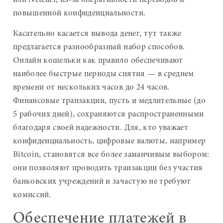
или Neteller, из-за оперативности переводов и
повышенной конфиденциальности.
Касательно касается вывода денег, тут также
предлагается разнообразный набор способов.
Онлайн кошельки как правило обеспечивают
наиболее быстрые периоды снятия — в среднем
времени от нескольких часов до 24 часов.
Финансовые транзакции, пусть и медлительные (до
5 рабочих дней), сохраняются распространенными
благодаря своей надежности. Для, кто уважает
конфиденциальность, цифровые валюты, например
Bitcoin, становятся все более заманчивым выбором:
они позволяют проводить транзакции без участия
банковских учреждений и зачастую не требуют
комиссий.
Обеспечение платежей в