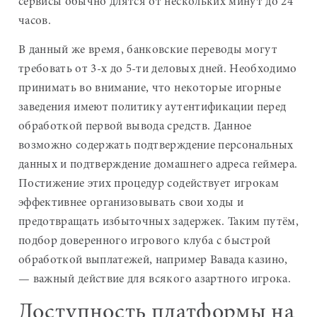
сервисы обычно длятся от нескольких минут до 24
часов.
В данный же время, банковские переводы могут
требовать от 3-х до 5-ти деловых дней. Необходимо
принимать во внимание, что некоторые игорные
заведения имеют политику аутентификации перед
обработкой первой вывода средств. Данное
возможно содержать подтверждение персональных
данных и подтверждение домашнего адреса геймера.
Постижение этих процедур содействует игрокам
эффективнее организовывать свои ходы и
предотвращать избыточных задержек. Таким путём,
подбор доверенного игрового клуба с быстрой
обработкой выплатежей, например Вавада казино,
— важный действие для всякого азартного игрока.
Доступность платформы на