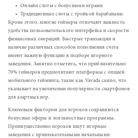
Онлайн слоты с бонусными играми
Традиционные слоты с тройкой барабанами
Кроме этого, многие геймеры отмечают важность
удобства пользовательского интерфейса и скорости
финансовых операций. Быстрые транзакции и
наличие различных способов пополнения счета
имеют важную функцию в подборе игорного
заведения. Занятно отметить, что приблизительно
70% геймеров предпочитают платформы с опцией
мобильного гейминга, такие как Vavada casino, что
указывает на увеличении популярности смартфонов
для азартных игр.
Ключевым фактором для игроков сохраняются
бонусные оферы и лояльностные программы.
Преимущественно игроков ищут игорные
заведения с привлекательными начальными