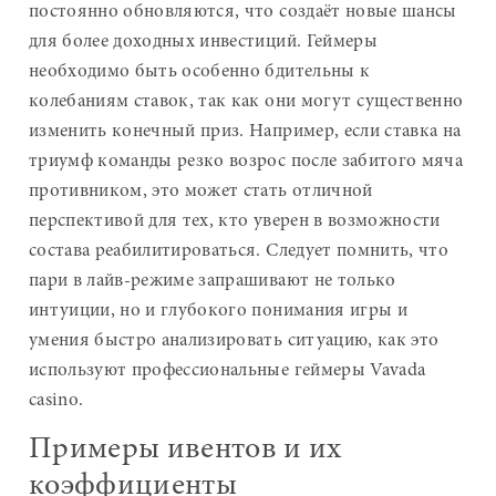
постоянно обновляются, что создаёт новые шансы
для более доходных инвестиций. Геймеры
необходимо быть особенно бдительны к
колебаниям ставок, так как они могут существенно
изменить конечный приз. Например, если ставка на
триумф команды резко возрос после забитого мяча
противником, это может стать отличной
перспективой для тех, кто уверен в возможности
состава реабилитироваться. Следует помнить, что
пари в лайв-режиме запрашивают не только
интуиции, но и глубокого понимания игры и
умения быстро анализировать ситуацию, как это
используют профессиональные геймеры Vavada
casino.
Примеры ивентов и их
коэффициенты