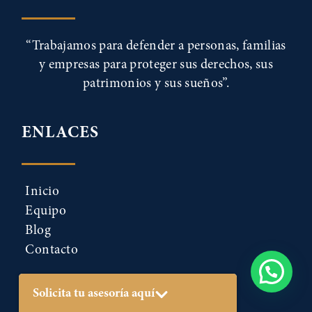
“Trabajamos para defender a personas, familias
y empresas para proteger sus derechos, sus
patrimonios y sus sueños”.
ENLACES
Inicio
Equipo
Blog
Contacto
LEGAL
Solicita tu asesoría aquí