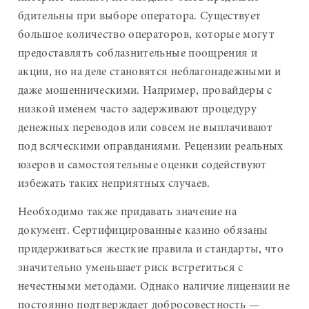
бдительны при выборе оператора. Существует
большое количество операторов, которые могут
предоставлять соблазнительные поощрения и
акции, но на деле становятся неблагонадежными и
даже мошенническими. Например, провайдеры с
низкой именем часто задерживают процедуру
денежных переводов или совсем не выплачивают
под всяческими оправданиями. Рецензии реальных
юзеров и самостоятельные оценки содействуют
избежать таких неприятных случаев.
Необходимо также придавать значение на
документ. Сертифицированные казино обязаны
придерживаться жесткие правила и стандарты, что
значительно уменьшает риск встретиться с
нечестными методами. Однако наличие лицензии не
постоянно подтверждает добросовестность —