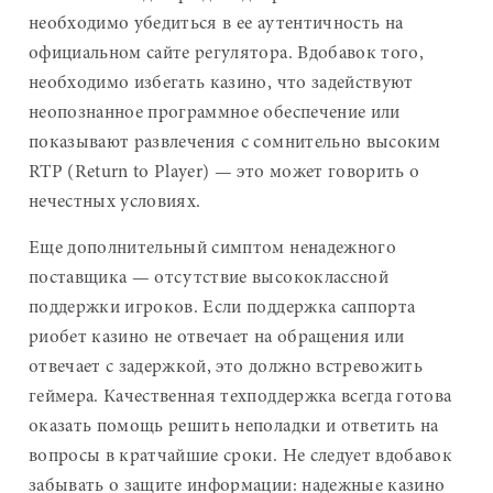
необходимо убедиться в ее аутентичность на
официальном сайте регулятора. Вдобавок того,
необходимо избегать казино, что задействуют
неопознанное программное обеспечение или
показывают развлечения с сомнительно высоким
RTP (Return to Player) — это может говорить о
нечестных условиях.
Еще дополнительный симптом ненадежного
поставщика — отсутствие высококлассной
поддержки игроков. Если поддержка саппорта
риобет казино не отвечает на обращения или
отвечает с задержкой, это должно встревожить
геймера. Качественная техподдержка всегда готова
оказать помощь решить неполадки и ответить на
вопросы в кратчайшие сроки. Не следует вдобавок
забывать о защите информации: надежные казино