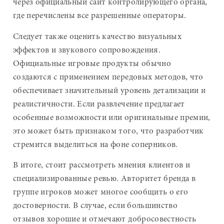
через официальный сайт контролирующего органа,
где перечислены все разрешенные операторы.
Следует также оценить качество визуальных
эффектов и звукового сопровождения.
Официальные игровые продукты обычно
создаются с применением передовых методов, что
обеспечивает значительный уровень детализации и
реалистичности. Если развлечение предлагает
особенные возможности или оригинальные премии,
это может быть признаком того, что разработчик
стремится выделиться на фоне соперников.
В итоге, стоит рассмотреть мнения клиентов и
специализированные ревью. Авторитет бренда в
группе игроков может многое сообщить о его
достоверности. В случае, если большинство
отзывов хорошие и отмечают добросовестность