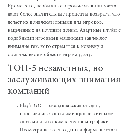
Кроме того, необычные игровые машины часто
дают более значительные проценты возврата, что
делает их привлекательными для игроков,
нацеленных на крупные призы. Азартные клубы с
подобными игровыми машинами завлекают
внимание тех, кого стремятся к новизну и
оригинальное в области игр на удачу.
ТОП-5 незаметных, но
заслуживающих внимания
компаний
Play’n GO — скандинавская студия,
прославившаяся своими прогрессивными
слотами и высоким качеством графики.
Несмотря на то, что данная фирма не столь