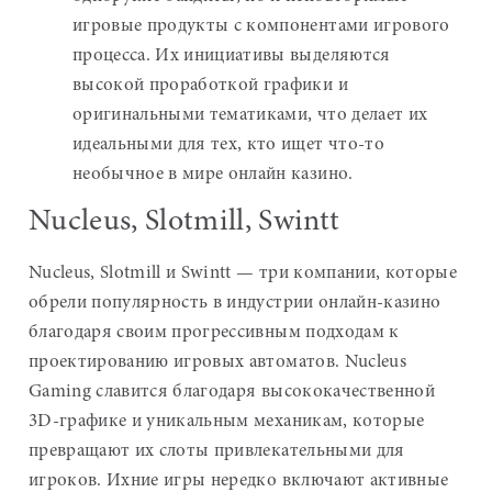
игровые продукты с компонентами игрового
процесса. Их инициативы выделяются
высокой проработкой графики и
оригинальными тематиками, что делает их
идеальными для тех, кто ищет что-то
необычное в мире онлайн казино.
Nucleus, Slotmill, Swintt
Nucleus, Slotmill и Swintt — три компании, которые
обрели популярность в индустрии онлайн-казино
благодаря своим прогрессивным подходам к
проектированию игровых автоматов. Nucleus
Gaming славится благодаря высококачественной
3D-графике и уникальным механикам, которые
превращают их слоты привлекательными для
игроков. Ихние игры нередко включают активные