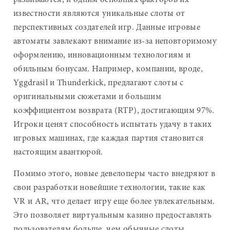
развиваются, и одним основных факторов их
известности являются уникальные слоты от
перспективных создателей игр. Данные игровые
автоматы завлекают внимание из-за неповторимому
оформлению, инновационным технологиям и
обильным бонусам. Например, компании, вроде,
Yggdrasil и Thunderkick, предлагают слоты с
оригинальными сюжетами и большим
коэффициентом возврата (RTP), достигающим 97%.
Игроки ценят способность испытать удачу в таких
игровых машинах, где каждая партия становится
настоящим авантюрой.
Помимо этого, новые девелоперы часто внедряют в
свои разработки новейшие технологии, такие как
VR и AR, что делает игру еще более увлекательным.
Это позволяет виртуальным казино предоставлять
пользователям больше, чем обычные слоты.