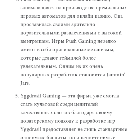
занимающаяся на производстве премиальных
игровых автоматов для онлайн казино. Она
прославилась своими зрительно
поразительными развлечениями с высокой
выигрышем. Игры Push Gaming нередко
имеют в себя оригинальные механизмы,
которые делают геймплей более
увлекательным. Одним из их очень
популярных разработок становится Jammin’
Jars.
Yggdrasil Gaming — эта фирма уже смогла
стать культовой среди ценителей
качественных слотов благодаря своему
новаторскому подходу к разработке игр.
Yggdrasil предоставляет не лишь стандартные
однорукие бандиты, но и неповторимые