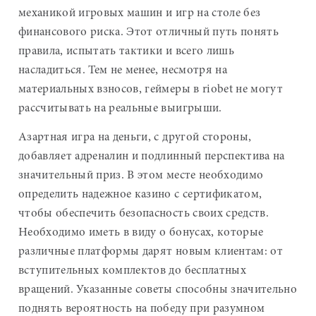
механикой игровых машин и игр на столе без
финансового риска. Этот отличный путь понять
правила, испытать тактики и всего лишь
насладиться. Тем не менее, несмотря на
материальных взносов, геймеры в riobet не могут
рассчитывать на реальные выигрыши.
Азартная игра на деньги, с другой стороны,
добавляет адреналин и подлинный перспектива на
значительный приз. В этом месте необходимо
определить надежное казино с сертификатом,
чтобы обеспечить безопасность своих средств.
Необходимо иметь в виду о бонусах, которые
различные платформы дарят новым клиентам: от
вступительных комплектов до бесплатных
вращений. Указанные советы способны значительно
поднять вероятность на победу при разумном