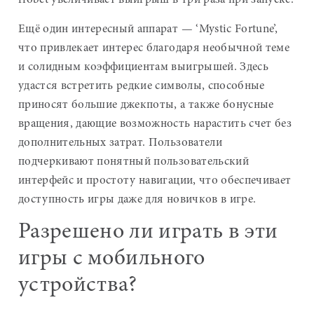
riobet увеличивает выигрыш в три раза при запуске.
Ещё один интересный аппарат — ‘Mystic Fortune’,
что привлекает интерес благодаря необычной теме
и солидным коэффициентам выигрышей. Здесь
удастся встретить редкие символы, способные
приносят большие джекпоты, а также бонусные
вращения, дающие возможность нарастить счет без
дополнительных затрат. Пользователи
подчеркивают понятный пользовательский
интерфейс и простоту навигации, что обеспечивает
доступность игры даже для новичков в игре.
Разрешено ли играть в эти
игры с мобильного
устройства?