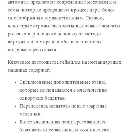
автоматы предлагают современные механизмы и
темы, которые превращают процесс игры более
многообразным и увлекательным. Скажем,
некоторые игровые автоматы включают элементы
ролевых игр или даже используют методы
виртуального мира для обеспечения более
погружающего опыта.
Ключевые достоинства геймплея на нестандартных
машинах содержат:
Эксклюзивные дополнительные этапы,
которые не попадаются в классических
одноруких бандитах.
Перспектива испытать новые азартные
механики.
Более увеличенная заинтересованность
благодаря интерактивным компонентам.