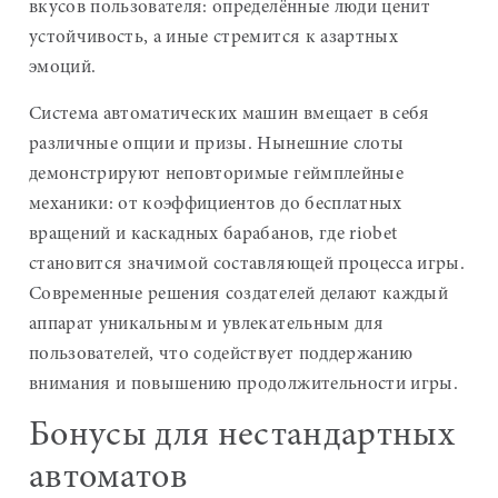
вкусов пользователя: определённые люди ценит
устойчивость, а иные стремится к азартных
эмоций.
Система автоматических машин вмещает в себя
различные опции и призы. Нынешние слоты
демонстрируют неповторимые геймплейные
механики: от коэффициентов до бесплатных
вращений и каскадных барабанов, где riobet
становится значимой составляющей процесса игры.
Современные решения создателей делают каждый
аппарат уникальным и увлекательным для
пользователей, что содействует поддержанию
внимания и повышению продолжительности игры.
Бонусы для нестандартных
автоматов