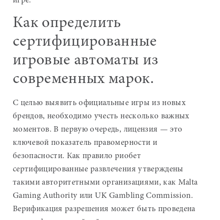
игре.
Как определить
сертифицированные
игровые автоматы из
современных марок.
С целью выявить официальные игры из новых
брендов, необходимо учесть несколько важных
моментов. В первую очередь, лицензия — это
ключевой показатель правомерности и
безопасности. Как правило риобет
сертифицированные развлечения утверждены
такими авторитетными организациями, как Malta
Gaming Authority или UK Gambling Commission.
Верификация разрешения может быть проведена