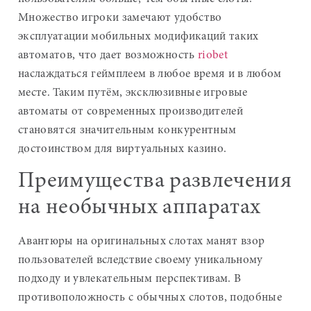
Множество игроки замечают удобство
эксплуатации мобильных модификаций таких
автоматов, что дает возможность
riobet
наслаждаться геймплеем в любое время и в любом
месте. Таким путём, эксклюзивные игровые
автоматы от современных производителей
становятся значительным конкурентным
достоинством для виртуальных казино.
Преимущества развлечения
на необычных аппаратах
Авантюры на оригинальных слотах манят взор
пользователей вследствие своему уникальному
подходу и увлекательным перспективам. В
противоположность с обычных слотов, подобные