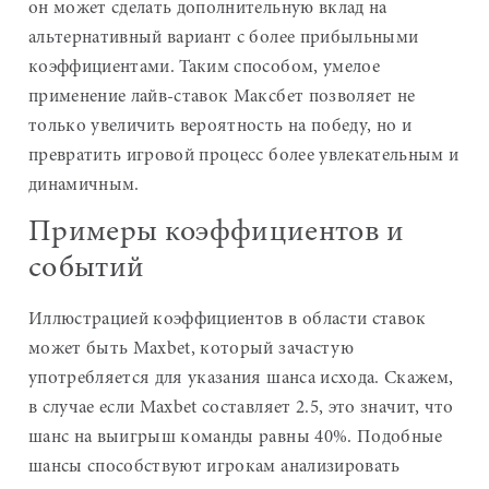
он может сделать дополнительную вклад на
альтернативный вариант с более прибыльными
коэффициентами. Таким способом, умелое
применение лайв-ставок Максбет позволяет не
только увеличить вероятность на победу, но и
превратить игровой процесс более увлекательным и
динамичным.
Примеры коэффициентов и
событий
Иллюстрацией коэффициентов в области ставок
может быть Maxbet, который зачастую
употребляется для указания шанса исхода. Скажем,
в случае если Maxbet составляет 2.5, это значит, что
шанс на выигрыш команды равны 40%. Подобные
шансы способствуют игрокам анализировать