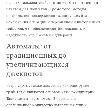
первых пользователей, что может быть отличным
началом для новичков. Кроме того, методы
шифрования поддерживают защиту всех без
исключения операций и персональной информации
геймеров, что обеспечивает безопасность и
надежность игр с живыми дилерами.
Автоматы: от
традиционных до
увеличивающихся
джекпотов
Ретро слоты, также известные как однорукие
грабители, являются основой казино-индустрии.
Такие слоты часто имеют 3 барабана и
ограниченное количество выплатных линий.