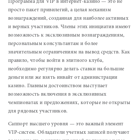
Программа для VIP в интернет-казино — это не
просто пакет привилегий, а целая механизм
вознаграждений, созданная для наиболее активных
и верных участников. Члены этих инициатив имеют
возможность к эксклюзивным вознаграждениям,
персональным консультантам и более
значительным ограничениям на вывод средств. Как
правило, чтобы войти в элитного клуба,
необходимо регулярно делать ставки на большие
деньги или же взять инвайт от администрации
казино. Главным достоинством выступает
возможность включения в эксклюзивных
чемпионатах и предложениях, которые не открыты
для рядовых участников.
Саппорт высшего уровня — это важный элемент
VIP-систем. Обладатели учетных записей получают