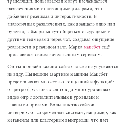
трансляции, пользователи могут наслаждаться
развлечениями с настоящими дилерами, что
добавляет реализма и интерактивности. В
аналогичных развлечениях, как двадцать одно или
рулетка, геймеры могут общаться с ведущими и
другими геймерами через чат, создавая ощущение
реальности в реальном зале. Марка
максбет
ещё
прославился своим качественным сервисом.
Слоты в онлайн казино-сайтах также не упускаются
из виду. Нынешние азартные машины Максбет
предоставляют множество концепций и функций:
от ретро фруктовых слотов до многоуровневых
видео-игр с дополнительными уровнями и
главными призами. Большинство сайтов
интегрируют современные системы, например, как
мегавейсы или кластерные выигрыши, что дает