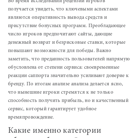
Во время исследовании рецензий игроков
получается увидеть, что ключевыми аспектами
являются оперативность вывода средств и
присутствие бонусных программ. Преобладающее
число игроков предпочитают сайты, дающие
денежный возврат и безрисковые ставки, которые
повышают возможности для победы. Важно
заметить, что преданность пользователей напрямую
обусловлена от степени сервиса: своевременные
реакции саппорта значительно усиливают доверие к
бренду. По итогам анализе анализа делается ясно,
что нынешние игроки стремятся к не только
способность получить прибыль, но и качественный
сервис, который гарантирует удобное
времяпровождение.
Какие именно категории