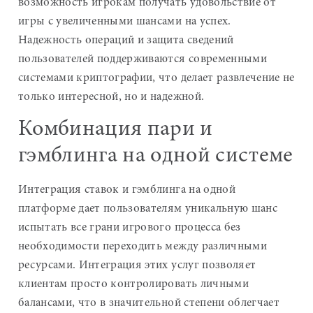
возможность игрокам получать удовольствие от
игры с увеличенными шансами на успех.
Надежность операций и защита сведений
пользователей поддерживаются современными
системами криптографии, что делает развлечение не
только интересной, но и надежной.
Комбинация пари и
гэмблинга на одной системе
Интеграция ставок и гэмблинга на одной
платформе дает пользователям уникальную шанс
испытать все грани игрового процесса без
необходимости переходить между различными
ресурсами. Интеграция этих услуг позволяет
клиентам просто контролировать личными
балансами, что в значительной степени облегчает