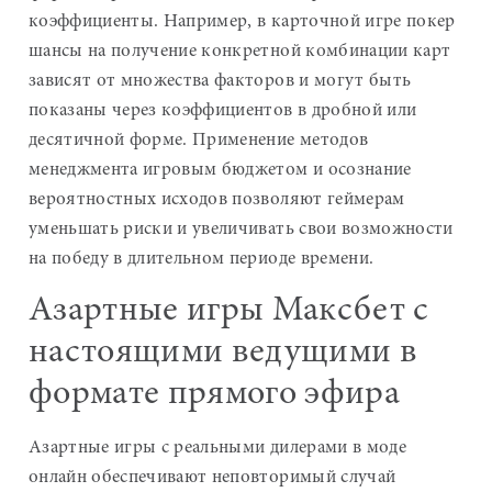
коэффициенты. Например, в карточной игре покер
шансы на получение конкретной комбинации карт
зависят от множества факторов и могут быть
показаны через коэффициентов в дробной или
десятичной форме. Применение методов
менеджмента игровым бюджетом и осознание
вероятностных исходов позволяют геймерам
уменьшать риски и увеличивать свои возможности
на победу в длительном периоде времени.
Азартные игры Максбет с
настоящими ведущими в
формате прямого эфира
Азартные игры с реальными дилерами в моде
онлайн обеспечивают неповторимый случай