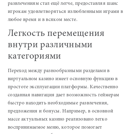
развлечениям стал ещё легче, предоставляя шанс
игрокам удовлетворяться излюбленными играми в
любое время и в всяком месте.
Легкость перемещения
внутри различными
категориями
Переход между разнообразными разделами в
виртуальном казино имеет основную функцию в
простоте эксплуатации платформы. Качественно
созданная навигация дает возможность геймерам
быстро находить необходимые развлечения,
предложения и бонусы. Например, в основной
массе актуальных казино реализовано легко
воспринимаемое меню, которое помогает