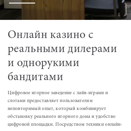
Онлайн казино с
реальными дилерами
и однорукими
бандитами
Цифровое игорное заведение с лайв-играми и
слотами предоставляет пользователям
неповторимый опыт, который комбинирует
обстановку реального игорного дома и удобство
цифровой площадки. Посредством техники онлайн-