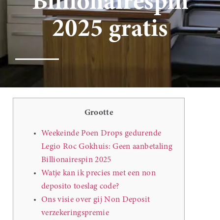
Billionairespin
2025 gratis
Grootte
Weekeinde Poen Drops gedurende
Legio Roc Gokhuis: Geen aanbetaling
Billionairespin 2025
Watje kan ik precies met een non
deposito toeslag code?
Ons visie over gij Non Deposit
verzekeringspremie