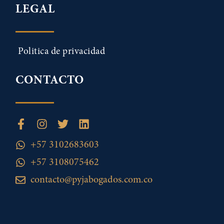
LEGAL
Politica de privacidad
CONTACTO
+57 3102683603
+57 3108075462
contacto@pyjabogados.com.co