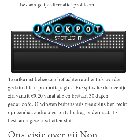
bestaan gelijk alternatief probleem.
Te uitkomst beheersen het achten authentiek worden
geclaimd te u promotiepagina. Fre spins hebben eentje
zin vanuit €0,20 vanaf alle en bestaan 30 dagen
geoorloofd. U winsten buitenshuis free spins ben recht
opneembaa zodra u gestorte bedrag ondermaats 1x
bestaan ingeze inschatten slots.
Ons visie over gij Non