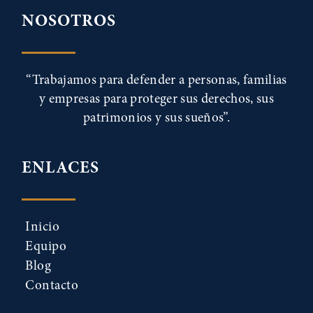
NOSOTROS
“Trabajamos para defender a personas, familias
y empresas para proteger sus derechos, sus
patrimonios y sus sueños”.
ENLACES
Inicio
Equipo
Blog
Contacto