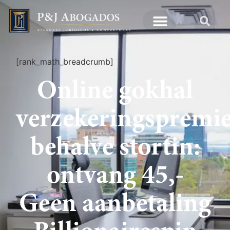
[rank_math_breadcrumb]
Online gokhal
verzekeringspremi
behalve stortin:
ontvang 45,-
Geen aanbetaling