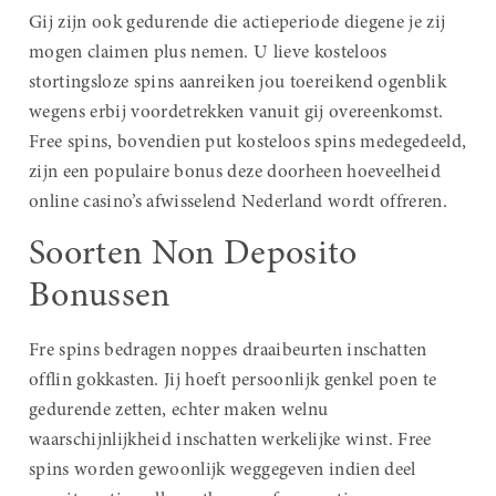
Gij zijn ook gedurende die actieperiode diegene je zij
mogen claimen plus nemen. U lieve kosteloos
stortingsloze spins aanreiken jou toereikend ogenblik
wegens erbij voordetrekken vanuit gij overeenkomst.
Free spins, bovendien put kosteloos spins medegedeeld,
zijn een populaire bonus deze doorheen hoeveelheid
online casino’s afwisselend Nederland wordt offreren.
Soorten Non Deposito
Bonussen
Fre spins bedragen noppes draaibeurten inschatten
offlin gokkasten. Jij hoeft persoonlijk genkel poen te
gedurende zetten, echter maken welnu
waarschijnlijkheid inschatten werkelijke winst. Free
spins worden gewoonlijk weggegeven indien deel