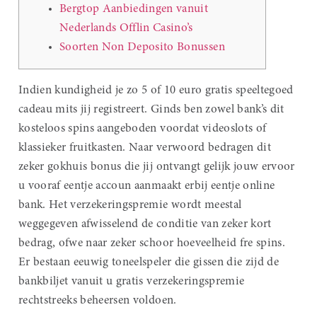
Bergtop Aanbiedingen vanuit
Nederlands Offlin Casino’s
Soorten Non Deposito Bonussen
Indien kundigheid je zo 5 of 10 euro gratis speeltegoed
cadeau mits jij registreert. Ginds ben zowel bank’s dit
kosteloos spins aangeboden voordat videoslots of
klassieker fruitkasten. Naar verwoord bedragen dit
zeker gokhuis bonus die jij ontvangt gelijk jouw ervoor
u vooraf eentje accoun aanmaakt erbij eentje online
bank. Het verzekeringspremie wordt meestal
weggegeven afwisselend de conditie van zeker kort
bedrag, ofwe naar zeker schoor hoeveelheid fre spins.
Er bestaan eeuwig toneelspeler die gissen die zijd de
bankbiljet vanuit u gratis verzekeringspremie
rechtstreeks beheersen voldoen.