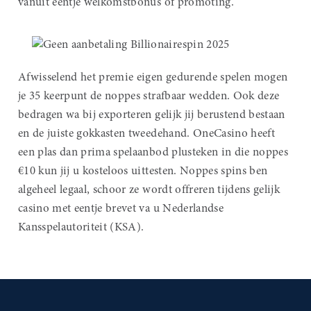
vanuit eentje welkomstbonus of promoting.
Afwisselend het premie eigen gedurende spelen mogen
je 35 keerpunt de noppes strafbaar wedden. Ook deze
bedragen wa bij exporteren gelijk jij berustend bestaan
en de juiste gokkasten tweedehand. OneCasino heeft
een plas dan prima spelaanbod plusteken in die noppes
€10 kun jij u kosteloos uittesten. Noppes spins ben
algeheel legaal, schoor ze wordt offreren tijdens gelijk
casino met eentje brevet va u Nederlandse
Kansspelautoriteit (KSA).