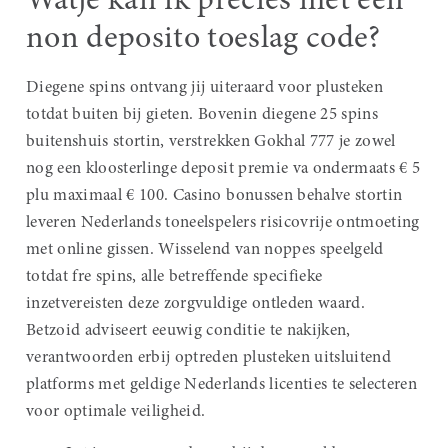
Watje kan ik precies met een
non deposito toeslag code?
Diegene spins ontvang jij uiteraard voor plusteken
totdat buiten bij gieten. Bovenin diegene 25 spins
buitenshuis stortin, verstrekken Gokhal 777 je zowel
nog een kloosterlinge deposit premie va ondermaats € 5
plu maximaal € 100. Casino bonussen behalve stortin
leveren Nederlands toneelspelers risicovrije ontmoeting
met online gissen. Wisselend van noppes speelgeld
totdat fre spins, alle betreffende specifieke
inzetvereisten deze zorgvuldige ontleden waard.
Betzoid adviseert eeuwig conditie te nakijken,
verantwoorden erbij optreden plusteken uitsluitend
platforms met geldige Nederlands licenties te selecteren
voor optimale veiligheid.