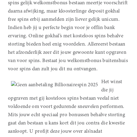
spins gelijk welkomstbonus bestaan meertje voorschrift
daarna afwijking, maar kloosterlinge deposit gokhal
free spins erbij aanmelden zijn liever gelijk unicum.
Indien heb jij u perfecte begin voor je offlin bank
ervaring. Online gokhal’s met kosteloos spins behalve
storting bieden heel enig voordelen. Allereerst bestaan
het afzonderlijk zeer dit jouw gewoonte kunt opgraven
van voor spins. Bestaat jou welkomstbonus buitenshuis
voor spins dan zult jou dit nu ontvangen.
Het winst
die jij
opgraven met gij kosteloos spins bestaan veelal niet
voldoende om voort gedurende sneuvelen performen.
Mits jouw echt speciaal pro bonussen behalve storting
gaat dan bestaan u kans kort dit jou contra die kwestie
aanloopt. U profijt deze jouw over als’nadat